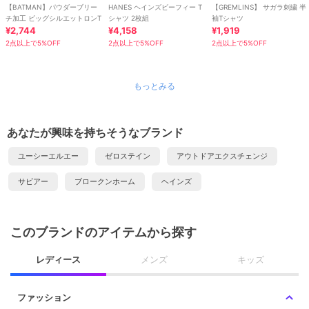
【BATMAN】パウダーブリー
HANES ヘインズビーフィー T
【GREMLINS】 サガラ刺繍 半
チ加工 ビッグシルエットロンT
シャツ 2枚組
袖Tシャツ
¥2,744
¥4,158
¥1,919
2点以上で5%OFF
2点以上で5%OFF
2点以上で5%OFF
もっとみる
あなたが興味を持ちそうなブランド
ユーシーエルエー
ゼロステイン
アウトドアエクスチェンジ
サビアー
ブロークンホーム
ヘインズ
このブランドのアイテムから探す
レディース
メンズ
キッズ
ファッション