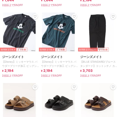
1,644
1,644
2,194
¥
¥
¥
2点以上で5%OFF
2点以上で5%OFF
2点以上で5%OFF
期間限定SALE
まとめ割
期間限定SALE
まとめ割
期間限定25%OFF
まとめ割
ジーンズメイト
ジーンズメイト
ジーンズメイト
【Disney】ミッキーマウス パ
【Disney】ミッキーマウス パ
【BLUE STANDARD/ブルース
ウダーブリーチ加工 ビッグシ
ウダーブリーチ加工 ビッグシ
タンダード】コットンチノ カ
ルエット Tシャツ
2,194
ルエット Tシャツ
2,194
ーゴパンツ
3,703
¥
¥
¥
2点以上で5%OFF
2点以上で5%OFF
2点以上で5%OFF