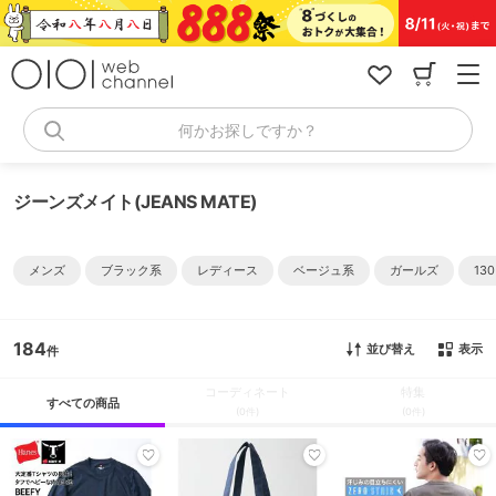
コ
ン
テ
ン
ツ
へ
何かお探しですか？
ス
キ
ッ
ジーンズメイト(JEANS MATE)
プ
メンズ
ブラック系
レディース
ベージュ系
ガールズ
130
184
並び替え
表示
コーディネート
特集
すべての商品
(0件)
(0件)