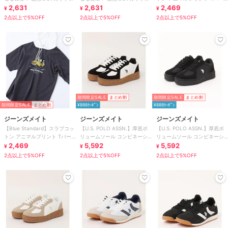
コットンライク 胸ポケットT
2,631
コットンライク 胸ポケットT
2,631
カー
2,469
¥
¥
¥
2点以上で5%OFF
2点以上で5%OFF
2点以上で5%OFF
期間限定SALE
まとめ割
期間限定SALE
まとめ割
期間限定SALE
まとめ割
¥888ｸｰﾎﾟﾝ
¥888ｸｰﾎﾟﾝ
ジーンズメイト
ジーンズメイト
ジーンズメイト
【Blue Standard】スラブコッ
【U.S. POLO ASSN.】厚底ボ
【U.S. POLO ASSN.】厚底ボ
トン アニマルプリント Tパー
リュームソール コンビネーシ
リュームソール コンビネーシ
カー
2,469
ョンスニーカー
5,592
ョンスニーカー
5,592
¥
¥
¥
2点以上で5%OFF
2点以上で5%OFF
2点以上で5%OFF