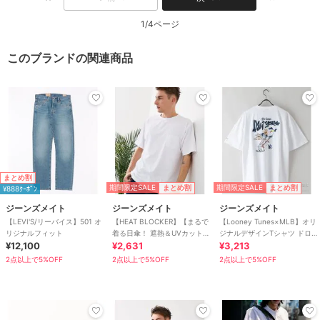
1/4ページ
このブランドの関連商品
まとめ割
期間限定SALE
期間限定SALE
まとめ割
まとめ割
¥888ｸｰﾎﾟﾝ
ジーンズメイト
ジーンズメイト
ジーンズメイト
【LEVI'S/リーバイス】501 オ
【HEAT BLOCKER】【まるで
【Looney Tunes×MLB】オリ
リジナルフィット
着る日傘！ 遮熱＆UVカット】
ジナルデザインTシャツ ドロッ
¥12,100
コットンライク 胸ポケットT
¥2,631
プショルダー ビッグシルエッ
¥3,213
ト
2点以上で5%OFF
2点以上で5%OFF
2点以上で5%OFF