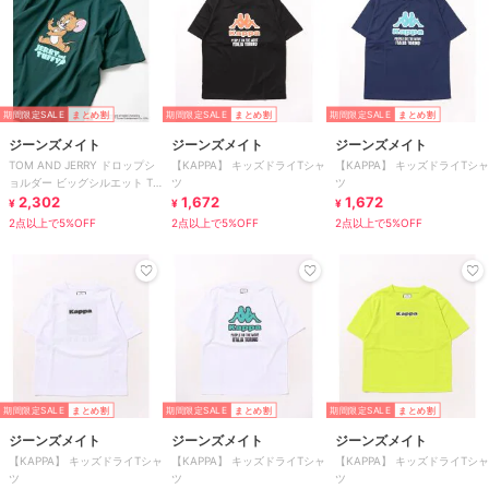
期間限定SALE
まとめ割
期間限定SALE
まとめ割
期間限定SALE
まとめ割
ジーンズメイト
ジーンズメイト
ジーンズメイト
TOM AND JERRY ドロップシ
【KAPPA】 キッズドライTシャ
【KAPPA】 キッズドライTシャ
ョルダー ビッグシルエット T
ツ
ツ
シャツ
2,302
1,672
1,672
¥
¥
¥
2点以上で5%OFF
2点以上で5%OFF
2点以上で5%OFF
期間限定SALE
まとめ割
期間限定SALE
まとめ割
期間限定SALE
まとめ割
ジーンズメイト
ジーンズメイト
ジーンズメイト
【KAPPA】 キッズドライTシャ
【KAPPA】 キッズドライTシャ
【KAPPA】 キッズドライTシャ
ツ
ツ
ツ