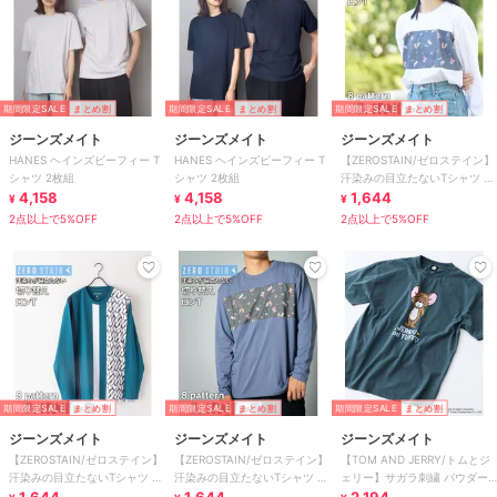
期間限定SALE
まとめ割
期間限定SALE
まとめ割
期間限定SALE
まとめ割
ジーンズメイト
ジーンズメイト
ジーンズメイト
HANES ヘインズビーフィー T
HANES ヘインズビーフィー T
【ZEROSTAIN/ゼロステイン】
シャツ 2枚組
シャツ 2枚組
汗染みの目立たないTシャツ 切
4,158
4,158
1,644
り替え ロンT 撥水
¥
¥
¥
2点以上で5%OFF
2点以上で5%OFF
2点以上で5%OFF
期間限定SALE
まとめ割
期間限定SALE
まとめ割
期間限定SALE
まとめ割
ジーンズメイト
ジーンズメイト
ジーンズメイト
【ZEROSTAIN/ゼロステイン】
【ZEROSTAIN/ゼロステイン】
【TOM AND JERRY/トムとジ
汗染みの目立たないTシャツ 切
汗染みの目立たないTシャツ 切
ェリー】サガラ刺繍 パウダー
り替え ロンT 撥水
り替え ロンT 撥水
ブリーチ Tシャツ