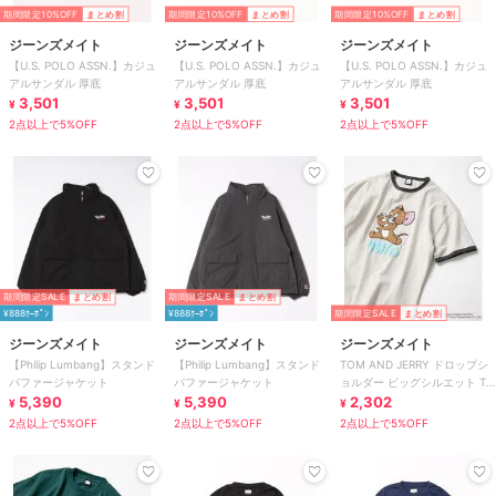
期間限定10%OFF
まとめ割
期間限定10%OFF
まとめ割
期間限定10%OFF
まとめ割
ジーンズメイト
ジーンズメイト
ジーンズメイト
【U.S. POLO ASSN.】カジュ
【U.S. POLO ASSN.】カジュ
【U.S. POLO ASSN.】カジュ
アルサンダル 厚底
アルサンダル 厚底
アルサンダル 厚底
3,501
3,501
3,501
¥
¥
¥
2点以上で5%OFF
2点以上で5%OFF
2点以上で5%OFF
期間限定SALE
まとめ割
期間限定SALE
まとめ割
¥888ｸｰﾎﾟﾝ
¥888ｸｰﾎﾟﾝ
期間限定SALE
まとめ割
ジーンズメイト
ジーンズメイト
ジーンズメイト
【Philip Lumbang】スタンド
【Philip Lumbang】スタンド
TOM AND JERRY ドロップシ
パファージャケット
パファージャケット
ョルダー ビッグシルエット T
5,390
5,390
シャツ
2,302
¥
¥
¥
2点以上で5%OFF
2点以上で5%OFF
2点以上で5%OFF