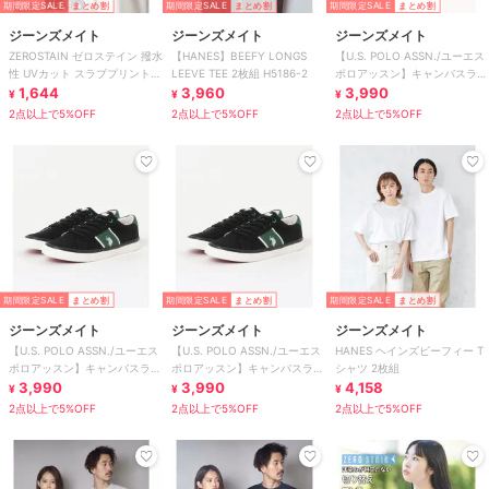
期間限定SALE
まとめ割
期間限定SALE
まとめ割
期間限定SALE
まとめ割
ジーンズメイト
ジーンズメイト
ジーンズメイト
ZEROSTAIN ゼロステイン 撥水
【HANES】BEEFY LONGS
【U.S. POLO ASSN./ユーエス
性 UVカット スラブプリント
LEEVE TEE 2枚組 H5186-2
ポロアッスン】キャンバスライ
バックプリント Tシャツ
1,644
3,960
ンスニーカー
3,990
¥
¥
¥
2点以上で5%OFF
2点以上で5%OFF
2点以上で5%OFF
期間限定SALE
まとめ割
期間限定SALE
まとめ割
期間限定SALE
まとめ割
ジーンズメイト
ジーンズメイト
ジーンズメイト
【U.S. POLO ASSN./ユーエス
【U.S. POLO ASSN./ユーエス
HANES ヘインズビーフィー T
ポロアッスン】キャンバスライ
ポロアッスン】キャンバスライ
シャツ 2枚組
ンスニーカー
3,990
ンスニーカー
3,990
4,158
¥
¥
¥
2点以上で5%OFF
2点以上で5%OFF
2点以上で5%OFF