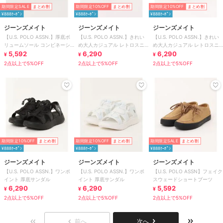
期間限定SALE
まとめ割
期間限定10%OFF
まとめ割
期間限定10%OFF
まとめ割
¥888ｸｰﾎﾟﾝ
¥888ｸｰﾎﾟﾝ
¥888ｸｰﾎﾟﾝ
ジーンズメイト
ジーンズメイト
ジーンズメイト
【U.S. POLO ASSN.】厚底ボ
【U.S. POLO ASSN.】きれい
【U.S. POLO ASSN.】きれい
リュームソール コンビネーシ
め大人カジュアル レトロスニ
め大人カジュアル レトロスニ
ョンスニーカー
5,592
ーカー ローカット ワンポイン
6,290
ーカー ローカット ワンポイン
6,290
¥
¥
¥
ト
ト
2点以上で5%OFF
2点以上で5%OFF
2点以上で5%OFF
期間限定10%OFF
まとめ割
期間限定10%OFF
まとめ割
期間限定SALE
まとめ割
¥888ｸｰﾎﾟﾝ
¥888ｸｰﾎﾟﾝ
¥888ｸｰﾎﾟﾝ
ジーンズメイト
ジーンズメイト
ジーンズメイト
【U.S. POLO ASSN.】ワンポ
【U.S. POLO ASSN.】ワンポ
【U.S. POLO ASSN】フェイク
イント 厚底サンダル
イント 厚底サンダル
スウェードショートブーツ
6,290
6,290
5,592
¥
¥
¥
2点以上で5%OFF
2点以上で5%OFF
2点以上で5%OFF
前へ
次へ