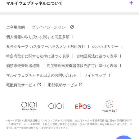
マルイウェブチャネルについて
ご利用規約
プライバシーポリシー
個人情報の取り扱いに関する同意条項
丸井グループ カスタマーハラスメント対応方針
cookieポリシー
特定商取引に関する法律に基づく表示
古物営業法に基づく表示
酒類販売管理者標識
高度管理医療機器等販売許可に基づく表示
マルイウェブチャネル出店のお問い合わせ
サイトマップ
宅配買取サービス
宅配収納サービス
※セール商品の比較対象価格はマルイウェブチャネル旧価格、またはメーカー希望小売価格に現在の消費税を加算
した価格です。※セール期間中、予告なく価格が変更となる場合・マルイ店舗価格と異なる場合がございます。お
支払いはご注文時の価格となりますのでご了承ください。