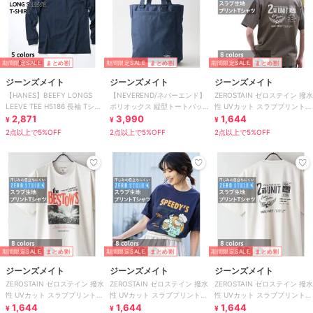
期間限定SALE
まとめ割
期間限定SALE
まとめ割
期間限定SALE
まとめ割
ジーンズメイト
ジーンズメイト
ジーンズメイト
【HANES】BEEFY LONGS
【NEVEREND/ネバーエンド】
ZEROSTAIN ゼロステイン 撥水
LEEVE TEE H5186 長袖 Tシャ
ポリオックス 縦型トートバッ
性 UVカット スラブプリント
ツ
2,871
グ
3,990
バックプリント Tシャツ
1,644
¥
¥
¥
2点以上で5%OFF
2点以上で5%OFF
2点以上で5%OFF
期間限定SALE
まとめ割
期間限定SALE
まとめ割
期間限定SALE
まとめ割
ジーンズメイト
ジーンズメイト
ジーンズメイト
ZEROSTAIN ゼロステイン 撥水
ZEROSTAIN ゼロステイン 撥水
ZEROSTAIN ゼロステイン 撥水
性 UVカット スラブプリント
性 UVカット スラブプリント
性 UVカット スラブプリント
バックプリント Tシャツ
1,644
バックプリント Tシャツ
1,644
バックプリント Tシャツ
1,644
¥
¥
¥