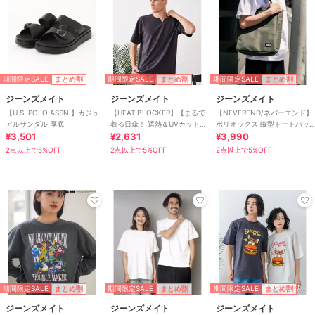
期間限定SALE
期間限定SALE
期間限定SALE
まとめ割
まとめ割
まとめ割
ジーンズメイト
ジーンズメイト
ジーンズメイト
【U.S. POLO ASSN.】カジュ
【HEAT BLOCKER】【まるで
【NEVEREND/ネバーエンド】
アルサンダル 厚底
着る日傘！ 遮熱＆UVカット】
ポリオックス 縦型トートバッ
¥3,501
コットンライク キーネックT
¥2,631
グ
¥3,990
2点以上で5%OFF
2点以上で5%OFF
2点以上で5%OFF
期間限定SALE
期間限定SALE
期間限定SALE
まとめ割
まとめ割
まとめ割
ジーンズメイト
ジーンズメイト
ジーンズメイト