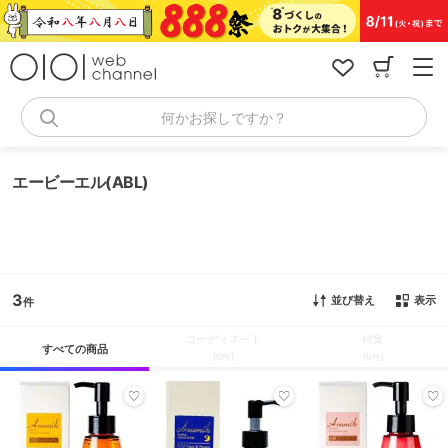
コ
ン
テ
ン
ツ
へ
何かお探しですか？
ス
キ
ッ
エービーエル(ABL)
プ
3
並び替え
表示
コーディネート
特集
すべての商品
(0件)
(0件)