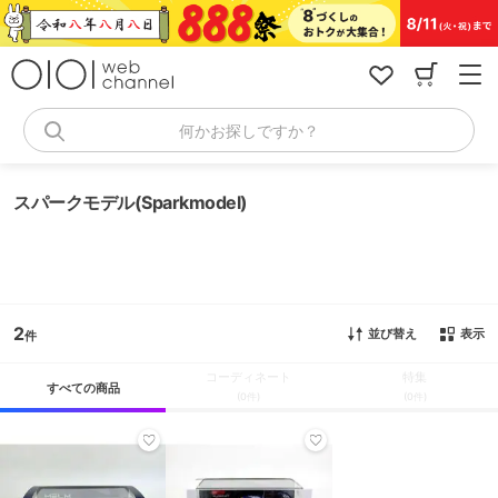
コ
ン
テ
ン
ツ
へ
何かお探しですか？
ス
キ
ッ
スパークモデル(Sparkmodel)
プ
2
並び替え
表示
コーディネート
特集
すべての商品
(0件)
(0件)