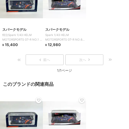
スパークモデル
スパークモデル
特注Spark 1/43 HELM
Spark 1/43 HELM
MOTORSPORTS GT-R NO.1 ス
MOTORSPORTS GT-R NO.62
ーパー耐久
15,400
GT300 2024
12,980
¥
¥
前へ
次へ
1/1ページ
このブランドの関連商品