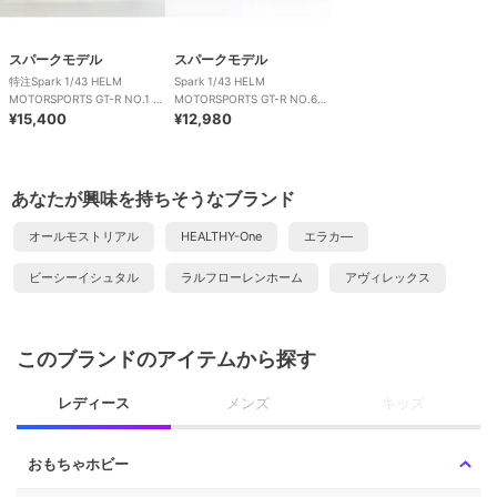
スパークモデル
スパークモデル
特注Spark 1/43 HELM
Spark 1/43 HELM
MOTORSPORTS GT-R NO.1 ス
MOTORSPORTS GT-R NO.62
ーパー耐久
¥15,400
GT300 2024
¥12,980
あなたが興味を持ちそうなブランド
オールモストリアル
HEALTHY-One
エラカ―
ビーシーイシュタル
ラルフローレンホーム
アヴィレックス
このブランドのアイテムから探す
レディース
メンズ
キッズ
おもちゃホビー