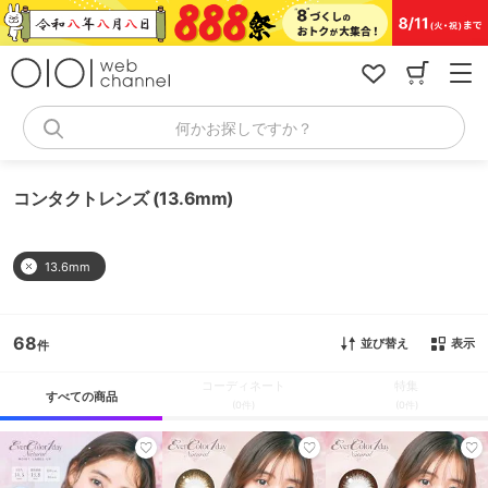
コ
ン
テ
ン
ツ
へ
何かお探しですか？
ス
キ
ッ
コンタクトレンズ (13.6mm)
プ
13.6mm
68
並び替え
表示
コーディネート
特集
すべての商品
(0件)
(0件)