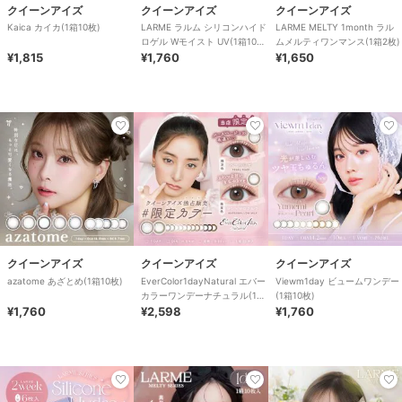
クイーンアイズ
クイーンアイズ
クイーンアイズ
Kaica カイカ(1箱10枚)
LARME ラルム シリコンハイド
LARME MELTY 1month ラル
ロゲル Wモイスト UV(1箱10
ムメルティワンマンス(1箱2枚)
¥1,815
枚)
¥1,760
¥1,650
クイーンアイズ
クイーンアイズ
クイーンアイズ
azatome あざとめ(1箱10枚)
EverColor1dayNatural エバー
Viewm1day ビュームワンデー
カラーワンデーナチュラル(1箱
(1箱10枚)
¥1,760
20枚)
¥2,598
¥1,760