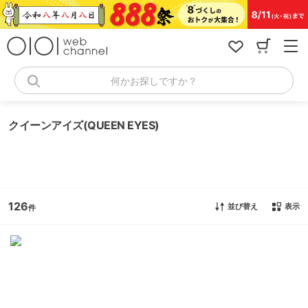
コ
ン
テ
ン
ツ
へ
何かお探しですか？
ス
キ
ッ
クイーンアイズ(QUEEN EYES)
プ
126
並び替え
表示