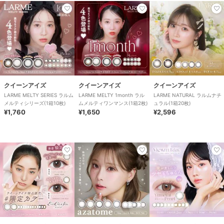
クイーンアイズ
クイーンアイズ
クイーンアイズ
LARME MELTY SERIES ラルム
LARME MELTY 1month ラル
LARME NATURAL ラルムナチ
メルティシリーズ(1箱10枚)
ムメルティワンマンス(1箱2枚)
ュラル(1箱20枚)
¥1,760
¥1,650
¥2,596