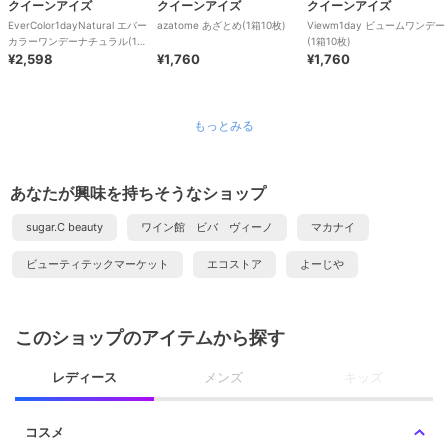
クイーンアイズ
クイーンアイズ
クイーンアイズ
EverColor1dayNatural エバー
azatome あざとめ(1箱10枚)
Viewm1day ビュームワンデー
カラーワンデーナチュラル(1箱
(1箱10枚)
20枚)
¥2,598
¥1,760
¥1,760
もっとみる
あなたが興味を持ちそうなショップ
sugar.C beauty
ワイン館 ビバ ヴィーノ
マカナイ
ビューティテックマーケット
エコストア
よーじや
このショップのアイテムから探す
レディース
メンズ
キッズ
コスメ