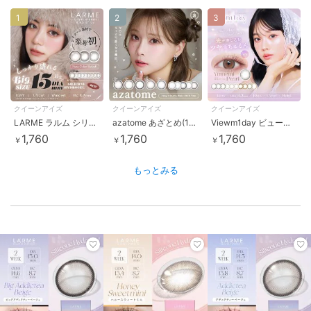
1
2
3
クイーンアイズ
クイーンアイズ
クイーンアイズ
LARME ラルム シリコンハイドロゲル Wモイスト UV(1箱10枚)
azatome あざとめ(1箱10枚)
Viewm1day ビュームワンデー(1箱10枚)
1,760
1,760
1,760
￥
￥
￥
もっとみる