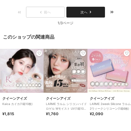
前へ
次へ
1/3ページ
このショップの関連商品
クイーンアイズ
クイーンアイズ
クイーンアイズ
Kaica カイカ(1箱10枚)
LARME ラルム シリコンハイド
LARME 2week Silicone ラルム
ロゲル Wモイスト UV(1箱10
2ウィークシリコーン(1箱6枚)
¥1,815
枚)
¥1,760
¥2,090