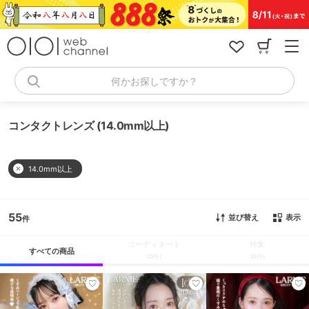
コ
ン
テ
ン
ツ
へ
何かお探しですか？
ス
キ
ッ
コンタクトレンズ (14.0mm以上)
プ
14.0mm以上
55
並び替え
表示
コーディネート
特集
すべての商品
(0件)
(0件)