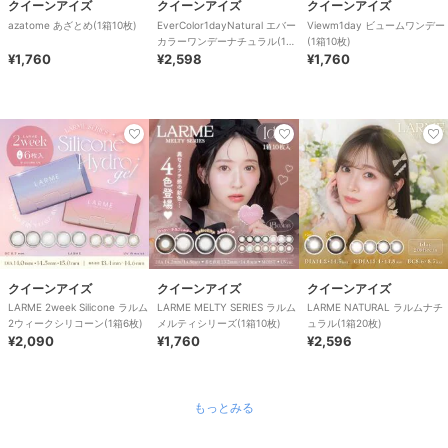
クイーンアイズ
クイーンアイズ
クイーンアイズ
azatome あざとめ(1箱10枚)
EverColor1dayNatural エバー
Viewm1day ビュームワンデー
カラーワンデーナチュラル(1箱
(1箱10枚)
¥1,760
20枚)
¥2,598
¥1,760
クイーンアイズ
クイーンアイズ
クイーンアイズ
LARME 2week Silicone ラルム
LARME MELTY SERIES ラルム
LARME NATURAL ラルムナチ
2ウィークシリコーン(1箱6枚)
メルティシリーズ(1箱10枚)
ュラル(1箱20枚)
¥2,090
¥1,760
¥2,596
もっとみる