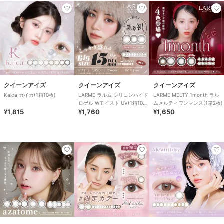
クイーンアイズ
クイーンアイズ
クイーンアイズ
Kaica カイカ(1箱10枚)
LARME ラルム シリコンハイド
LARME MELTY 1month ラル
ロゲル Wモイスト UV(1箱10
ムメルティワンマンス(1箱2枚)
¥1,815
枚)
¥1,760
¥1,650