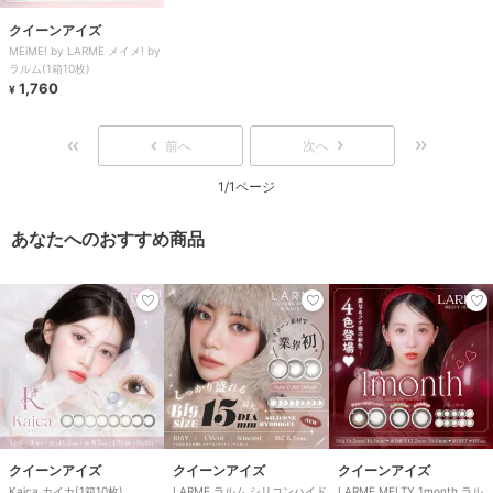
クイーンアイズ
MEiME! by LARME メイメ! by
ラルム(1箱10枚)
1,760
¥
前へ
次へ
1/1ページ
あなたへのおすすめ商品
クイーンアイズ
クイーンアイズ
クイーンアイズ
Kaica カイカ(1箱10枚)
LARME ラルム シリコンハイド
LARME MELTY 1month ラル