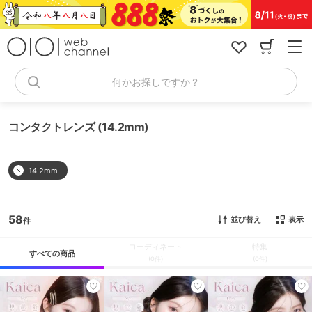
コ
ン
テ
ン
ツ
へ
何かお探しですか？
ス
キ
ッ
コンタクトレンズ (14.2mm)
プ
14.2mm
58
並び替え
表示
コーディネート
特集
すべての商品
(0件)
(0件)