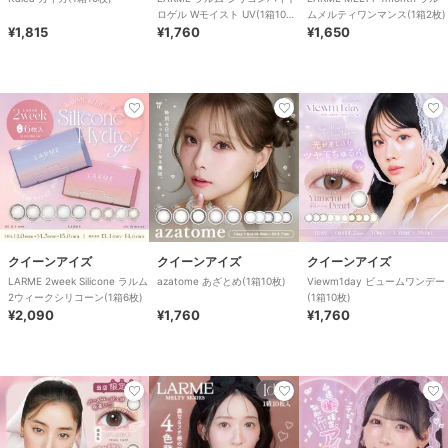
ロゲル Wモイスト UV(1箱10
ムメルティワンマンス(1箱2枚)
¥1,815
枚)
¥1,760
¥1,650
クイーンアイズ
クイーンアイズ
クイーンアイズ
LARME 2week Silicone ラルム
azatome あざとめ(1箱10枚)
Viewm1day ビュームワンデー
2ウィークシリコーン(1箱6枚)
(1箱10枚)
¥2,090
¥1,760
¥1,760