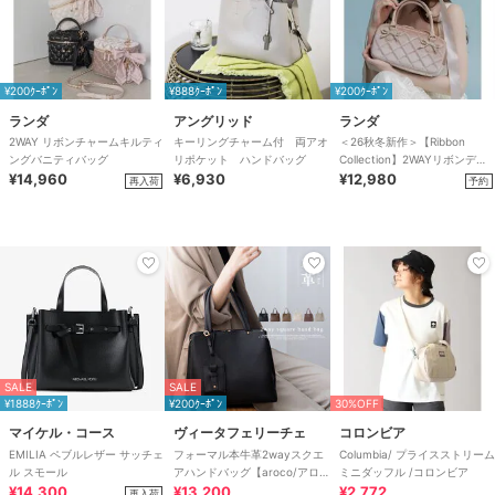
¥200ｸｰﾎﾟﾝ
¥888ｸｰﾎﾟﾝ
¥200ｸｰﾎﾟﾝ
ランダ
アングリッド
ランダ
2WAY リボンチャームキルティ
キーリングチャーム付 両アオ
＜26秋冬新作＞【Ribbon
ングバニティバッグ
リポケット ハンドバッグ
Collection】2WAYリボンディ
¥14,960
¥6,930
テールハンドバッグ
¥12,980
再入荷
予約
SALE
SALE
¥1888ｸｰﾎﾟﾝ
¥200ｸｰﾎﾟﾝ
30%OFF
マイケル・コース
ヴィータフェリーチェ
コロンビア
EMILIA ペブルレザー サッチェ
フォーマル本牛革2wayスクエ
Columbia/ プライスストリーム
ル スモール
アハンドバッグ【aroco/アロ
ミニダッフル /コロンビア
¥14,300
コ】セレモニー向け
¥13,200
¥2,772
再入荷