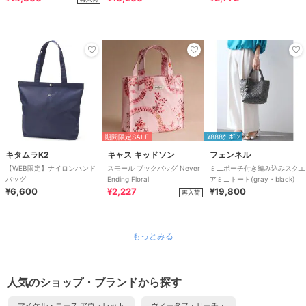
期間限定SALE
¥888ｸｰﾎﾟﾝ
キタムラK2
キャス キッドソン
フェンネル
【WEB限定】ナイロンハンド
スモール ブックバッグ Never
ミニポーチ付き編み込みスクエ
バッグ
Ending Floral
アミニトート(gray・black)
¥6,600
¥2,227
¥19,800
再入荷
もっとみる
人気のショップ・ブランドから探す
マイケル・コース アウトレット
ヴィータフェリーチェ