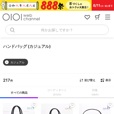
コ
ン
テ
ン
ツ
へ
何かお探しですか？
ス
キ
ッ
ハンドバッグ (カジュアル)
プ
カジュアル
217
並び替え
表示
コーディネート
特集
すべての商品
(372件)
(38件)