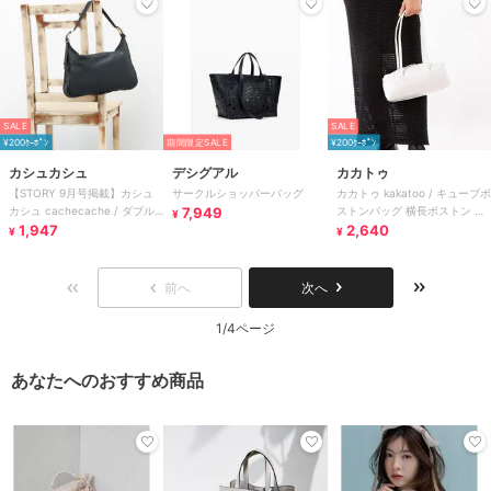
SALE
SALE
¥200ｸｰﾎﾟﾝ
期間限定SALE
¥200ｸｰﾎﾟﾝ
カシュカシュ
デシグアル
カカトゥ
【STORY 9月号掲載】カシュ
サークルショッパーバッグ
カカトゥ kakatoo / キューブボ
カシュ cachecache / ダブル
7,949
ストンバッグ 横長ボストン オ
¥
バックルベルトショルダー
1,947
ケージョン
2,640
¥
¥
前へ
次へ
1/4ページ
あなたへのおすすめ商品