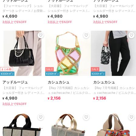
アッドルージュ
アッドルージュ
アッドルージュ
【フォーマルバッグ】 ショル
【大容量】 フォーマルバッグ
【大容量】 フォーマルバッグ
ダーつき レディース / お受験
ショルダー付き レディース /
ショルダー付き レディース /
冠婚葬祭 慶弔両用
4,690
結婚式 冠婚葬祭
4,980
結婚式 冠婚葬祭
4,980
¥
¥
¥
2点以上で5%OFF
2点以上で5%OFF
2点以上で5%OFF
まとめ割
SALE
SALE
¥200ｸｰﾎﾟﾝ
¥200ｸｰﾎﾟﾝ
¥200ｸｰﾎﾟﾝ
アッドルージュ
カシュカシュ
カシュカシュ
【大容量】 フォーマルバッグ
【Ray 7月号掲載】カシュカシ
【Ray 7月号掲載】カシュカシ
ショルダー付き レディース /
ュ cachecache / ビニルクロ
ュ cachecache / ビニルクロ
結婚式 冠婚葬祭
4,980
ッシェバケツバッグ
2,156
ッシェバケツバッグ
2,156
¥
¥
¥
2点以上で5%OFF