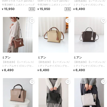
VERYコラボ ペルケ perche /
VERYコラボ ペルケ perche /
【新色追加】【シーズンレス/
牛革2WAYミニボストンバッグ
牛革2WAYミニボストンバッグ
ミディアムサイズ/ロングセラ
15,950
15,950
ー】LILY / 2wayハンドバッグ
6,490
新着
新着
¥
¥
¥
ミアン
ミアン
ミアン
【新色追加】【シーズンレス/
【新色追加】【シーズンレス/
【新色追加】【シーズンレス/
ミディアムサイズ/ロングセラ
ミディアムサイズ/ロングセラ
ミディアムサイズ/ロングセラ
ー】LILY / 2wayハンドバッグ
6,490
ー】LILY / 2wayハンドバッグ
6,490
ー】LILY / 2wayハンドバッグ
6,490
¥
¥
¥