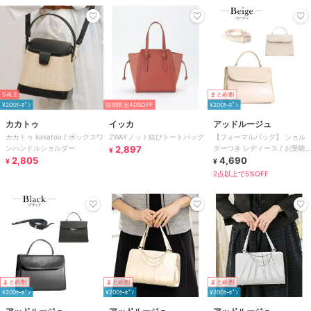
SALE
まとめ割
¥200ｸｰﾎﾟﾝ
期間限定40%OFF
¥200ｸｰﾎﾟﾝ
カカトゥ
イッカ
アッドルージュ
カカトゥ kakatoo / ボックスワ
2WAYノット結びトートバッグ
【フォーマルバッグ】 ショル
ンハンドルショルダー
2,897
ダーつき レディース / お受験
¥
2,805
冠婚葬祭 慶弔両用
4,690
¥
¥
2点以上で5%OFF
まとめ割
まとめ割
まとめ割
¥200ｸｰﾎﾟﾝ
¥200ｸｰﾎﾟﾝ
¥200ｸｰﾎﾟﾝ