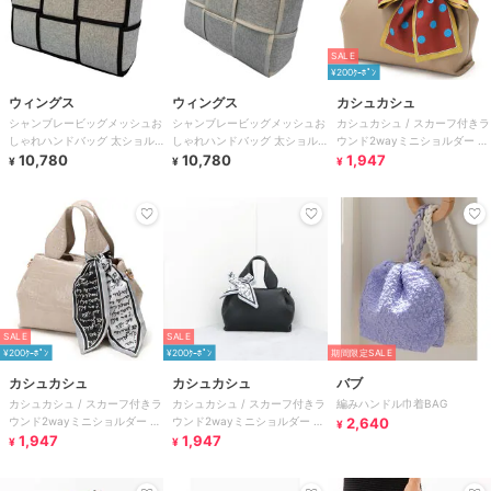
SALE
¥200ｸｰﾎﾟﾝ
ウィングス
ウィングス
カシュカシュ
シャンブレービッグメッシュお
シャンブレービッグメッシュお
カシュカシュ / スカーフ付きラ
しゃれハンドバッグ 太ショル
しゃれハンドバッグ 太ショル
ウンド2wayミニショルダー フ
ダーベルト付き
10,780
ダーベルト付き
10,780
ォーマル セレモニー
1,947
¥
¥
¥
SALE
SALE
¥200ｸｰﾎﾟﾝ
¥200ｸｰﾎﾟﾝ
期間限定SALE
カシュカシュ
カシュカシュ
バブ
カシュカシュ / スカーフ付きラ
カシュカシュ / スカーフ付きラ
編みハンドル巾着BAG
ウンド2wayミニショルダー フ
ウンド2wayミニショルダー フ
2,640
¥
ォーマル セレモニー
1,947
ォーマル セレモニー
1,947
¥
¥