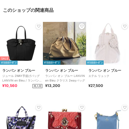
このショップの関連商品
SALE
¥1888ｸｰﾎﾟﾝ
¥1888ｸｰﾎﾟﾝ
¥1888ｸｰﾎﾟﾝ
ランバン オン ブルー
ランバン オン ブルー
ランバン オン ブルー
ジュール 2WAY手提げバッグ
ランバン オン ブルー LANVIN
エテル リュック
LANVIN en Bleu / ランバンオ
en Bleu クラリス 2wayバッグ
ンブルー
¥10,560
¥13,200
¥27,500
再入荷