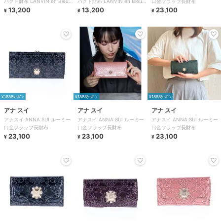
パクト財布 LANVIN en Bleu /
パクト財布 LANVIN en Bleu /
口金フラップ長財布
ランバンオンブルー
13,200
ランバンオンブルー
13,200
23,100
¥
¥
¥
¥1888ｸｰﾎﾟﾝ
¥1888ｸｰﾎﾟﾝ
¥1888ｸｰﾎﾟﾝ
アナ スイ
アナ スイ
アナ スイ
アナスイ ANNA SUI ルーミー
アナスイ ANNA SUI ルーミー
アナスイ ANNA SUI ルーミー
口金フラップ長財布
口金フラップ長財布
口金フラップ長財布
23,100
23,100
23,100
¥
¥
¥