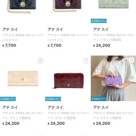
¥1888ｸｰﾎﾟﾝ
アナ スイ
アナ スイ
アナ スイ
アナスイ ANNA SUI ルーミー
アナスイ ANNA SUI ルーミー
アナスイ ANNA SUI ローズハ
パスケース
パスケース
ート フラップ長財布
7,700
7,700
24,200
¥
¥
¥
¥1888ｸｰﾎﾟﾝ
¥1888ｸｰﾎﾟﾝ
¥1888ｸｰﾎﾟﾝ
アナ スイ
アナ スイ
アナ スイ
アナスイ ANNA SUI ローズハ
アナスイ ANNA SUI ローズハ
アナスイ ANNA SUI ローズハ
ート フラップ長財布
ート ラウンド長財布
ート ラウンド長財布
24,200
24,200
24,200
¥
¥
¥