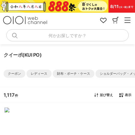
コ
ン
テ
ン
ツ
へ
何かお探しですか？
ス
キ
ッ
クイーポ(KUI PO)
プ
クーポン
レディース
財布・ポーチ・ケース
ショルダーバッグ・メ
1,117
並び替え
表示