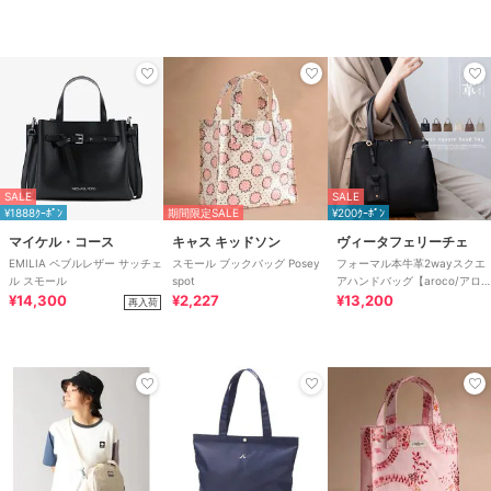
SALE
SALE
¥1888ｸｰﾎﾟﾝ
期間限定SALE
¥200ｸｰﾎﾟﾝ
マイケル・コース
キャス キッドソン
ヴィータフェリーチェ
EMILIA ペブルレザー サッチェ
スモール ブックバッグ Posey
フォーマル本牛革2wayスクエ
ル スモール
spot
アハンドバッグ【aroco/アロ
¥14,300
¥2,227
コ】セレモニー向け
¥13,200
再入荷