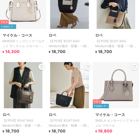
SALE
¥1888ｸｰﾎﾟﾝ
マイケル・コース
ロペ
ロペ
MERCER トップジップ ベルテ
【E'POR】BOAT BAG
【E'POR】BOAT BAG
ッド サッチェル スモール -
Medium/撥水・軽量・一部
Medium/撥水・軽量・一部
MKシグネチャー
14,300
WEB限定カラー・26AW新色
18,700
WEB限定カラー・26AW新色
18,700
¥
¥
¥
SALE
¥1888ｸｰﾎﾟﾝ
ロペ
ロペ
マイケル・コース
【E'POR】BOAT BAG
【E'POR】BOAT BAG
SHEILA センタージップ サッチ
Medium/撥水・軽量・一部
Medium/撥水・軽量・一部
ェル スモール
WEB限定カラー・26AW新色
18,700
WEB限定カラー・26AW新色
18,700
19,800
¥
¥
¥