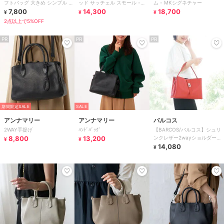
フトバッグ 大きめ シンプル レ
ッド サッチェル スモール -
ム - MKシグネチャー
ディース 喪服 葬儀 お通夜 法
7,800
MKシグネチャー
14,300
18,700
¥
¥
¥
事
2点以上で5%OFF
PR
PR
PR
期間限定SALE
SALE
アンナマリー
アンナマリー
バルコス
2WAY手提げ
ﾊﾝﾄﾞﾊﾞｯｸﾞ
【BARCOS/バルコス】シュリ
8,800
13,200
ンクレザー2wayショルダーバ
¥
¥
ッグ セリーナ
14,080
¥