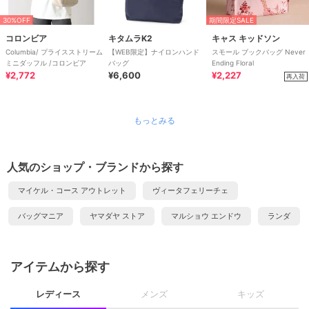
30%OFF
期間限定SALE
コロンビア
キタムラK2
キャス キッドソン
Columbia/ プライスストリーム
【WEB限定】ナイロンハンド
スモール ブックバッグ Never
ミニダッフル /コロンビア
バッグ
Ending Floral
¥2,772
¥6,600
¥2,227
再入荷
もっとみる
人気のショップ・ブランドから探す
マイケル・コース アウトレット
ヴィータフェリーチェ
バッグマニア
ヤマダヤ ストア
マルショウ エンドウ
ランダ
アイテムから探す
レディース
メンズ
キッズ