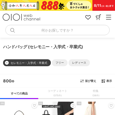
コ
ン
テ
ン
ツ
へ
何かお探しですか？
ス
キ
ッ
ハンドバッグ (セレモニー・入学式・卒業式)
プ
フリー
レディース
セレモニー・入学式・卒業式
800
並び替え
表示
コーディネート
特集
すべての商品
(375件)
(38件)
PR
PR
PR