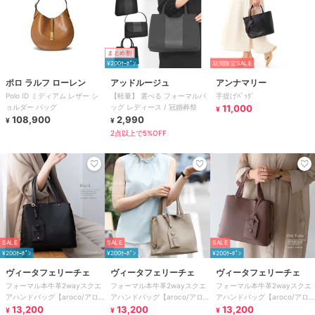
まとめ割
¥200ｸｰﾎﾟﾝ
期間限定SALE
ポロ ラルフ ローレン
アッドルージュ
アンナマリー
Polo ID ミディアム レザー シ
【軽量】 選べる フォーマルバ
手提げﾊﾞｯｸﾞ
ョルダー バッグ
ッグ レディース / 冠婚葬祭
11,000
¥
108,900
2,990
¥
¥
2点以上で5%OFF
SALE
SALE
SALE
¥200ｸｰﾎﾟﾝ
¥200ｸｰﾎﾟﾝ
¥200ｸｰﾎﾟﾝ
ヴィータフェリーチェ
ヴィータフェリーチェ
ヴィータフェリーチェ
フォーマル本牛革2wayスクエ
フォーマル本牛革2wayスクエ
フォーマル本牛革2wayスクエ
アハンドバッグ【aroco/アロ
アハンドバッグ【aroco/アロ
アハンドバッグ【aroco/アロ
コ】セレモニー向け
13,200
コ】セレモニー向け
13,200
コ】セレモニー向け
13,200
¥
¥
¥