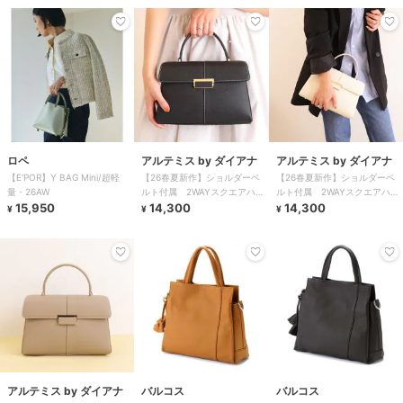
ロペ
アルテミス by ダイアナ
アルテミス by ダイアナ
【E'POR】Y BAG Mini/超軽
【26春夏新作】ショルダーベ
【26春夏新作】ショルダーベ
量・26AW
ルト付属 2WAYスクエアハン
ルト付属 2WAYスクエアハン
15,950
ドバッグ
14,300
ドバッグ
14,300
¥
¥
¥
アルテミス by ダイアナ
バルコス
バルコス