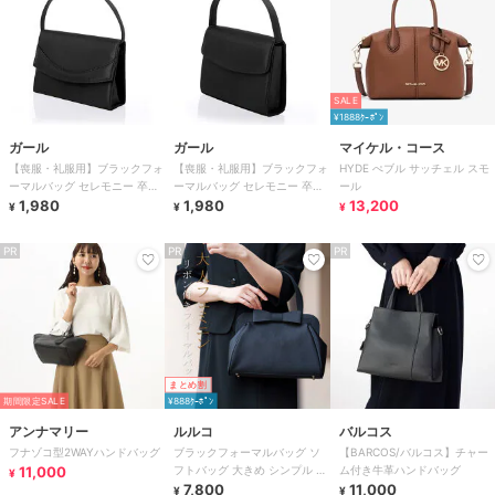
SALE
¥1888ｸｰﾎﾟﾝ
ガール
ガール
マイケル・コース
【喪服・礼服用】ブラックフォ
【喪服・礼服用】ブラックフォ
HYDE ぺブル サッチェル スモ
ーマルバッグ セレモニー 卒業
ーマルバッグ セレモニー 卒業
ール
式 卒園式 入学式 入園式
1,980
式 卒園式 入学式 入園式
1,980
13,200
¥
¥
¥
PR
PR
PR
まとめ割
期間限定SALE
¥888ｸｰﾎﾟﾝ
アンナマリー
ルルコ
バルコス
フナゾコ型2WAYハンドバッグ
ブラックフォーマルバッグ ソ
【BARCOS/バルコス】チャー
11,000
フトバッグ 大きめ シンプル レ
ム付き牛革ハンドバッグ
¥
ディース 喪服 葬儀 お通夜 法
7,800
11,000
¥
¥