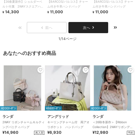
【26春夏新作】ショルダーベ
【BARCOS/バルコス】チャー
【BARCOS/バルコス】チャー
ルト付属 2WAYスクエアハン
ム付き牛革ハンドバッグ
ム付き牛革ハンドバッグ
ドバッグ
14,300
11,000
11,000
¥
¥
¥
前へ
次へ
1/14ページ
あなたへのおすすめ商品
¥200ｸｰﾎﾟﾝ
¥888ｸｰﾎﾟﾝ
¥200ｸｰﾎﾟﾝ
ランダ
アングリッド
ランダ
2WAY リボンチャームキルティ
キーリングチャーム付 両アオ
＜26秋冬新作＞【Ribbon
ングバニティバッグ
リポケット ハンドバッグ
Collection】2WAYリボンディ
¥14,960
¥6,930
テールハンドバッグ
¥12,980
再入荷
予約