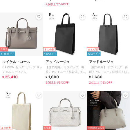
事
2点以上で5%OFF
SALE
まとめ割
まとめ割
¥1888ｸｰﾎﾟﾝ
¥200ｸｰﾎﾟﾝ
¥200ｸｰﾎﾟﾝ
マイケル・コース
アッドルージュ
アッドルージュ
CARSON センタージップ サッ
【慶弔両用】 サブバッグ 喪
【慶弔両用】 サブバッグ 喪
チェル ミディアム
服 / セレモニー / 結婚式 / お受
服 / セレモニー / 結婚式 / お受
25,410
験 A4対応
1,680
験 A4対応
1,680
¥
¥
¥
2点以上で5%OFF
2点以上で5%OFF
まとめ割
SALE
期間限定SALE