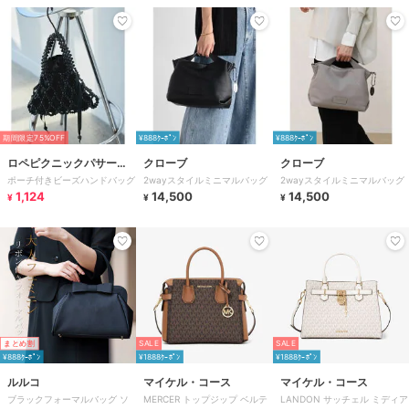
期間限定75%OFF
¥888ｸｰﾎﾟﾝ
¥888ｸｰﾎﾟﾝ
ロペピクニックパサージ
クローブ
クローブ
ポーチ付きビーズハンドバッグ
2wayスタイルミニマルバッグ
2wayスタイルミニマルバッグ
ュ
1,124
14,500
14,500
¥
¥
¥
まとめ割
SALE
SALE
¥888ｸｰﾎﾟﾝ
¥1888ｸｰﾎﾟﾝ
¥1888ｸｰﾎﾟﾝ
ルルコ
マイケル・コース
マイケル・コース
ブラックフォーマルバッグ ソ
MERCER トップジップ ベルテ
LANDON サッチェル ミディア