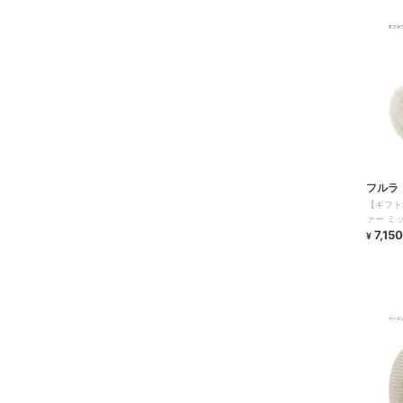
フルラ
【ギフト
ァー ミ
コンパク
7,150
¥