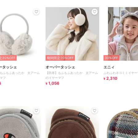
20%OFF
期間限定20%OFF
30%OFF
ータッシェ
オーバータッシェ
エニィ
もふもふあったか 太アーム
【防寒】もふもふあったか 太アーム
ふわふわネコミミイヤー
マフ
のイヤーマフ
2,310
¥
6
1,056
¥