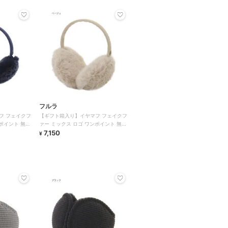
フルラ
フ フェイクフ
【ギフト箱入り】イヤマフ フェイクフ
ポイント 無地
ァー ミックス ロゴ ワンポイント 無地
コンパクト
7,150
¥