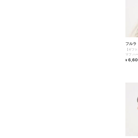
フルラ
【ギフト
マフ ハ
6,60
¥