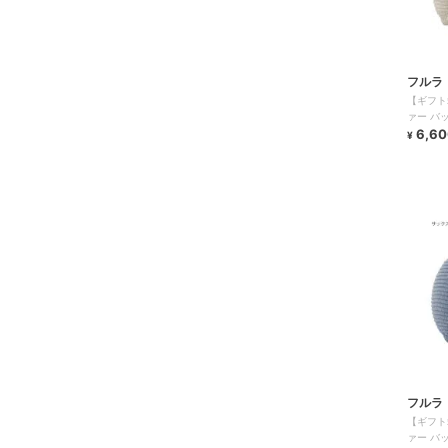
フルラ
【ギフト
ァー バ
ポイント
6,60
¥
フルラ
【ギフト
ァー バ