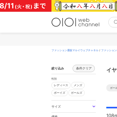
コ
ン
テ
ン
ツ
へ
ス
キ
ッ
プ
ファッション通販マルイウェブチャネル
/
ファッション
絞り込み
条件クリア
イヤ
性別
レディース
メンズ
レディース
メンズ
ガー
ボーイズ
ガールズ
ボーイズ
ガールズ
サイズ
108
価格