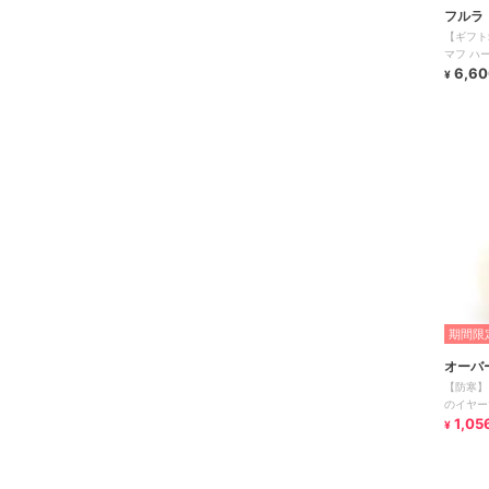
フルラ
【ギフト
マフ ハ
6,60
¥
期間限定
オーバ
【防寒】
のイヤー
1,05
¥