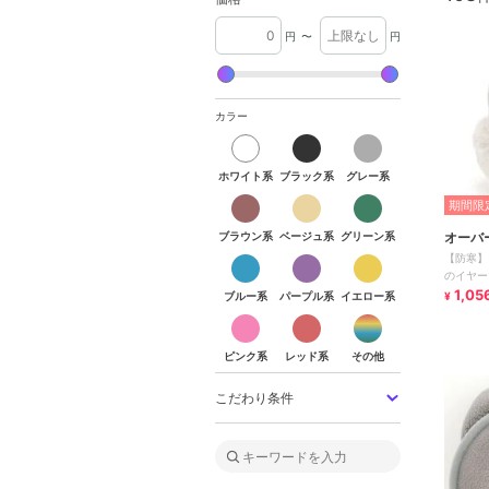
円
〜
円
カラー
ホワイト系
ブラック系
グレー系
ホワイト系
ブラック系
グレー系
ブラウン系
ベージュ系
グリーン系
期間限定
ブラウン系
ベージュ系
グリーン系
オーバ
ブルー系
パープル系
イエロー系
【防寒】
のイヤー
1,05
ブルー系
パープル系
イエロー系
¥
ピンク系
レッド系
その他
ピンク系
レッド系
その他
こだわり条件