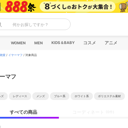
何かお探しですか？
コスメ
アニメ
KIDS＆BABY
WOMEN
MEN
雑貨
/
イヤーマフ
/
対象商品
ーマフ
ルズ
レディース
メンズ
ブルー系
ホワイト系
ポリエステル素材
すべての商品
コーディネート
(0件)