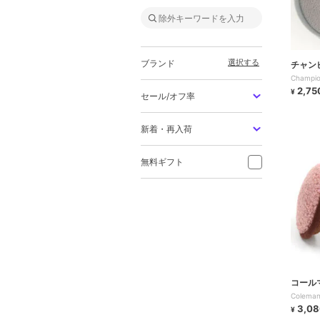
選択する
ブランド
チャン
Champi
2,75
¥
セール/オフ率
新着・再入荷
無料ギフト
コール
Colema
3,08
¥