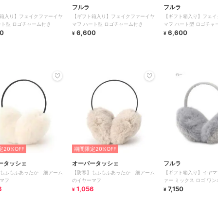
フルラ
フルラ
箱入り】フェイクファーイヤ
【ギフト箱入り】フェイクファーイヤ
【ギフト箱入り】フェイ
ート型 ロゴチャーム付き
マフ ハート型 ロゴチャーム付き
マフ ハート型 ロゴチャ
0
6,600
6,600
¥
¥
20%OFF
期間限定20%OFF
ータッシェ
オーバータッシェ
フルラ
もふもふあったか 細アーム
【防寒】もふもふあったか 細アーム
【ギフト箱入り】イヤマ
マフ
のイヤーマフ
ァー ミックス ロゴ ワン
6
1,056
コンパクト
7,150
¥
¥