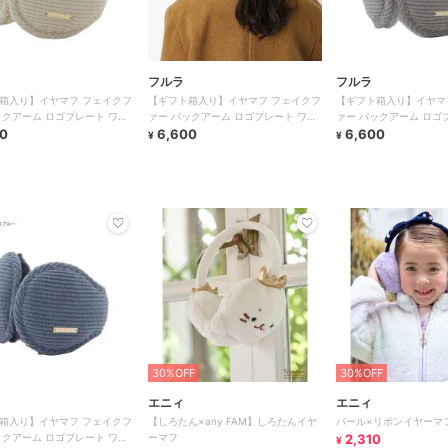
フルラ
フルラ
箱入り】イヤマフ フェイクフ
【ギフト箱入り】イヤマフ フェイクフ
【ギフト箱入り】イヤマ
ックアーム ロゴプレート ワン
ァー バックアーム ロゴプレート ワン
ァー バックアーム ロゴ
 無地
0
ポイント 無地
6,600
ポイント 無地
6,600
¥
¥
30%OFF
30%OFF
エニィ
エニィ
箱入り】イヤマフ フェイクフ
【しろたん×any FAM】しろたんイヤ
パール×リボンイヤーマ
ックアーム ロゴプレート ワン
ーマフ
2,310
¥