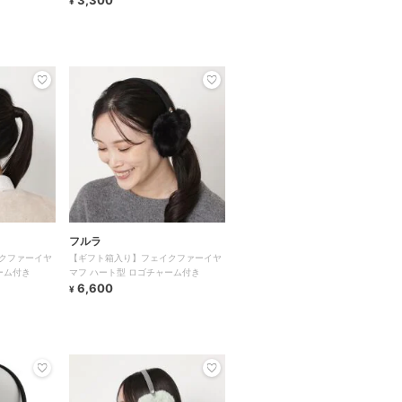
3,300
¥
フルラ
クファーイヤ
【ギフト箱入り】フェイクファーイヤ
ーム付き
マフ ハート型 ロゴチャーム付き
6,600
¥