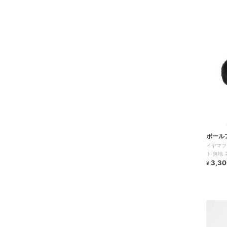
ポール
イヤマフ
ト 無地
3,30
¥