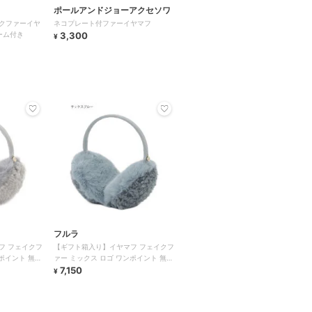
ポールアンドジョーアクセソワ
クファーイヤ
ネコプレート付ファーイヤマフ
ーム付き
3,300
¥
フルラ
フ フェイクフ
【ギフト箱入り】イヤマフ フェイクフ
ポイント 無地
ァー ミックス ロゴ ワンポイント 無地
コンパクト
7,150
¥