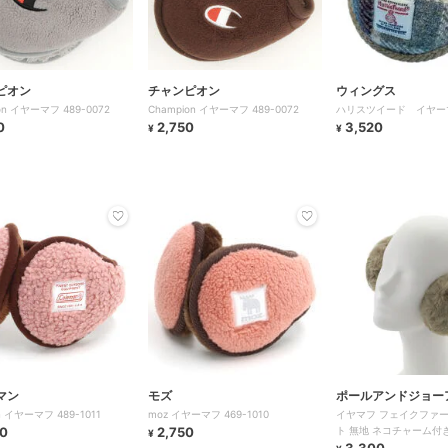
ピオン
チャンピオン
ウィングス
on イヤーマフ 489-0072
Champion イヤーマフ 489-0072
ハリスツイード イヤー
0
2,750
3,520
¥
¥
マン
モズ
ポールアンドジョー
n イヤーマフ 489-1011
moz イヤーマフ 469-1010
イヤマフ フェイクファー
0
2,750
ト 無地 ネコチャーム付
¥