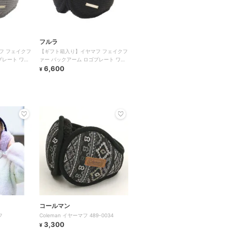
フルラ
フ フェイクフ
【ギフト箱入り】イヤマフ フェイクフ
プレート ワン
ァー バックアーム ロゴプレート ワン
ポイント 無地
6,600
¥
コールマン
フ
Coleman イヤーマフ 489-0034
3,300
¥