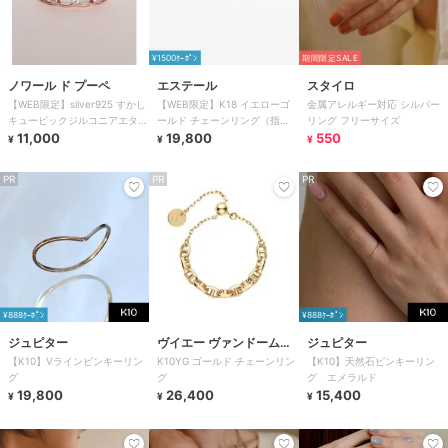
¥1500ｸｰﾎﾟﾝ
期間限定SALE
ノワール ド プーペ
エステール
スタイロ
【WEB限定】silver925 すかし
【WEB限定】K18 イエローゴ
金属アレルギー対応 シルバー
キュービックジルコニアエタニ
ールド チェーンリング（指
リング フリーサイズ
ティリング
11,000
輪）※ピンキーサイズあり
19,800
550
¥
¥
¥
PR
PR
PR
¥888ｸｰﾎﾟﾝ
¥888ｸｰﾎﾟﾝ
ジュピター
ヴイエー ヴァンドーム青
ジュピター
【K10】Vラインピンキーリン
K10YG ゴールド チェーンリン
【K10】天然石ピンキーリン
山
グ
グ
グ エメラルド
19,800
26,400
15,400
¥
¥
¥