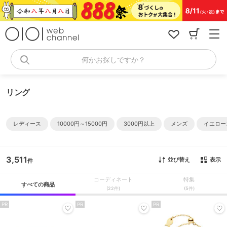
コ
ン
テ
ン
ツ
へ
何かお探しですか？
ス
キ
ッ
リング
プ
レディース
10000円～15000円
3000円以上
メンズ
イエロー
3,511
並び替え
表示
コーディネート
特集
すべての商品
(22件)
(5件)
PR
PR
PR