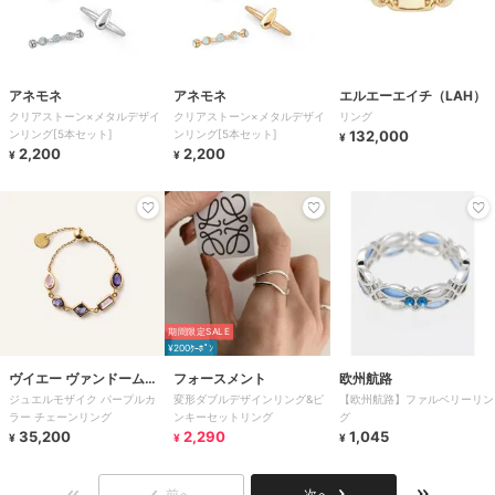
アネモネ
アネモネ
エルエーエイチ（LAH）
クリアストーン×メタルデザイ
クリアストーン×メタルデザイ
リング
ンリング[5本セット]
ンリング[5本セット]
132,000
¥
2,200
2,200
¥
¥
期間限定SALE
¥200ｸｰﾎﾟﾝ
ヴイエー ヴァンドーム青
フォースメント
欧州航路
ジュエルモザイク パープルカ
変形ダブルデザインリング&ピ
【欧州航路】ファルベリーリン
山
ラー チェーンリング
ンキーセットリング
グ
35,200
2,290
1,045
¥
¥
¥
前へ
次へ