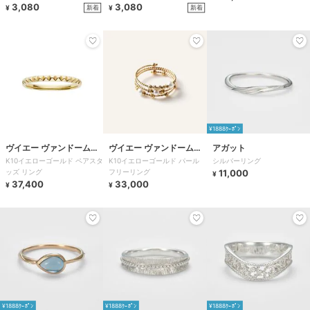
3,080
3,080
新着
新着
¥
¥
¥1888ｸｰﾎﾟﾝ
ヴイエー ヴァンドーム青
ヴイエー ヴァンドーム青
アガット
K10イエローゴールド ペアスタ
K10イエローゴールド パール
シルバーリング
山
山
ッズ リング
フリーリング
11,000
¥
37,400
33,000
¥
¥
¥1888ｸｰﾎﾟﾝ
¥1888ｸｰﾎﾟﾝ
¥1888ｸｰﾎﾟﾝ