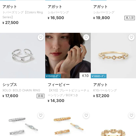
アガット
アガット
アガット
トパーズリング【Colors Ring
シルバーリング
シルバーリング
Series】
16,500
19,800
再入荷
¥
¥
27,500
¥
¥1500ｸｰﾎﾟﾝ
¥1888ｸｰﾎﾟﾝ
シップス
フィービィー
アガット
XOLO: BOLD CHAIN RING
【K10】プレートビジューチェ
K10パールリング
17,600
ーンリング／BOXつき
57,200
新着
¥
¥
14,300
¥