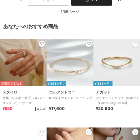
1/59ページ
あなたへのおすすめ商品
期間限定SALE
¥1888ｸｰﾎﾟﾝ
¥1888ｸｰﾎﾟﾝ
スタイロ
エルアンドコー
アガット
金属アレルギー対応 シルバー
K10ダイヤモンド0.01ctリング
ダイヤモンドリング（0.01ct）
リング フリーサイズ
【Colors Ring Series】
¥550
¥17,600
¥20,900
再入荷