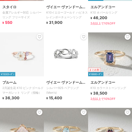
スタイロ
ヴイエー ヴァンドーム青
エルアンドコー
金属アレルギー対応 シルバー
K10イエローゴールド ハピネス
K10 オパールリング
山
リング フリーサイズ
レインボーチェーンリング
46,200
¥
550
31,900
¥
¥
2点以上で10%OFF
まとめ割
¥1500ｸｰﾎﾟﾝ
¥1888ｸｰﾎﾟﾝ
ブルーム
ヴイエー ヴァンドーム青
エルアンドコー
2月誕生花 K10 ピンクゴールド
シルバー925 ペアリング
K10 カラーストーンリング
山
マーガレット リング（指輪）
(Men's)
38,500
¥
36,300
15,400
¥
¥
2点以上で10%OFF