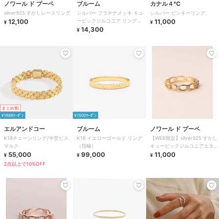
ノワール ド プーペ
ブルーム
カナル４℃
silver925 すかしレースリング
シルバー プラチナメッキ キュ
シルバー ピンキーリング
12,100
ービックジルコニア リング
11,000
¥
¥
（指輪）※ピンキーサイズあり
14,300
¥
まとめ割
¥1888ｸｰﾎﾟﾝ
¥1500ｸｰﾎﾟﾝ
エルアンドコー
ブルーム
ノワール ド プーペ
K18チェーンリング/中空ビス
K18 イエローゴールド リング
【WEB限定】silver925 すかし
マルク
（指輪）
キュービックジルコニアエタニ
55,000
99,000
ティリング
11,000
¥
¥
¥
2点以上で10%OFF