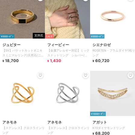
¥888ｸｰﾎﾟﾝ
SALE
¥888ｸｰﾎﾟﾝ
ジュピター
フィービィー
シエナロゼ
【SV】バケットカットオニキ
【金属アレルギー対応】ミック
ROSETEN・プラムダイヤ1粒リ
スミニマルリング/天然石/ニッ
スドットリング シルバー/ニ
ング
ケルフリー/金属アレルギー対
18,700
ッケルフリー/パール
1,430
60,720
¥
¥
¥
応 ゴールド
¥1888ｸｰﾎﾟﾝ
アネモネ
アネモネ
アガット
【ステンレス】クロスラインリ
【ステンレス】クロスラインリ
K10ダイヤモンドリング
ング
ング
68,200
¥