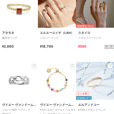
期間限定SALE
アネモネ
エルエーエイチ（LAH）
スタイロ
誕生石リング
シルバー リング
メタルフリーリング
¥2,860
¥18,700
¥550
再入荷
まとめ割
¥1888ｸｰﾎﾟﾝ
ヴイエー ヴァンドーム青山
ヴイエー ヴァンドーム青山
エルアンドコー
シルバー925 ペアリング
K10イエローゴールド ハピネス
K10ダイヤモンドリング
(Men's)
レインボーチェーンリング