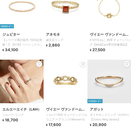
¥888ｸｰﾎﾟﾝ
ジュピター
アネモネ
ヴイエー ヴァンドーム青
【シリーズ累計販売 1500点突
誕生石リング
K10YG ねこ 肉球 チェーンリン
山
破！】【K18】ベーシックスリ
2,860
グ【Me&Cats寄付対象商品】
¥
ムリング/good-luck
34,100
27,500
¥
¥
¥1888ｸｰﾎﾟﾝ
エルエーエイチ（LAH）
ヴイエー ヴァンドーム青
アガット
シルバー リング
シルバー925 キュービックジル
ダイヤモンドリング（0.01ct）
山
18,700
コニア ペアリング(Women's)
【Colors Ring Series】
¥
17,600
20,900
¥
¥