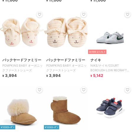
¥
¥
¥
期間限定SALE
バックヤードファミリー
バックヤードファミリー
ナイキ
POMPKINS BABY オーガニッ
POMPKINS BABY オーガニッ
NIKE/ナイキ/COURT
クファーストシューズ
クファーストシューズ
BOROUGH LOW RECRAFT
3,994
3,994
BPV
5,142
¥
¥
¥
¥1000ｸｰﾎﾟﾝ
¥1000ｸｰﾎﾟﾝ