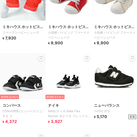
ミキハウス ホットビスケ
ミキハウス ホットビスケ
ミキハウス ホットビスケ
ファーストベビーシューズ
小花柄 パイピング ファースト
小花柄 パイピング ファースト
ッツ
ッツ
ッツ
7,920
ベビーシューズ
ベビーシューズ
¥
9,900
9,900
¥
¥
期間限定SALE
期間限定SALE
コンバース
ナイキ
ニューバランス
CONVERSE/コンバース/ミニ
NIKE/ナイキ/Nike Flex
ﾌｯﾄｳｪｱ 373
ＲＳ ２
Runner 4/ナイキ フレックス
5,170
新着
¥
4,372
ランナー 4
3,927
¥
¥