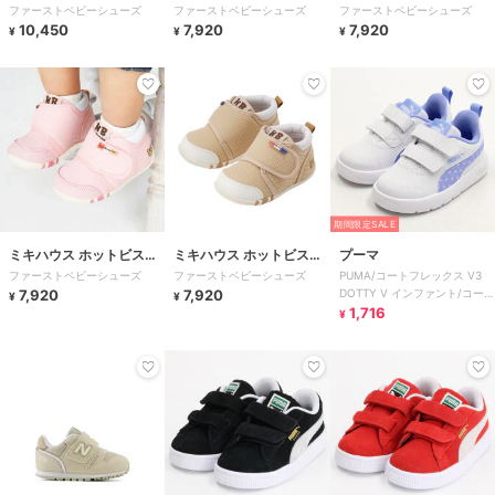
ファーストベビーシューズ
ファーストベビーシューズ
ファーストベビーシューズ
ッツ
ッツ
10,450
7,920
7,920
¥
¥
¥
期間限定SALE
ミキハウス ホットビスケ
ミキハウス ホットビスケ
プーマ
ファーストベビーシューズ
ファーストベビーシューズ
PUMA/コートフレックス V3
ッツ
ッツ
7,920
7,920
DOTTY V インファント/コート
¥
¥
フレックス V3 ドッティ
1,716
¥