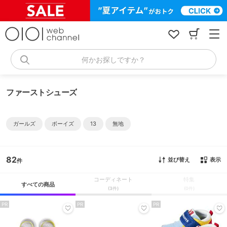
コ
ン
テ
ン
ツ
へ
何かお探しですか？
ス
キ
ッ
ファーストシューズ
プ
ガールズ
ボーイズ
13
無地
82
並び替え
表示
コーディネート
特集
すべての商品
(3件)
(0件)
PR
PR
PR