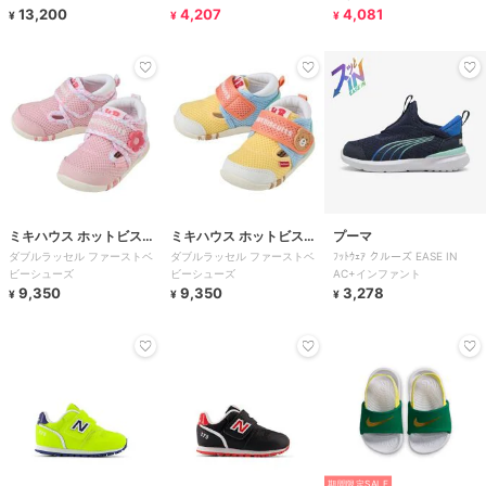
13,200
4,207
4,081
¥
¥
¥
ミキハウス ホットビスケ
ミキハウス ホットビスケ
プーマ
ダブルラッセル ファーストベ
ダブルラッセル ファーストベ
ﾌｯﾄｳｪｱ クルーズ EASE IN
ッツ
ッツ
ビーシューズ
ビーシューズ
AC+インファント
9,350
9,350
3,278
¥
¥
¥
期間限定SALE