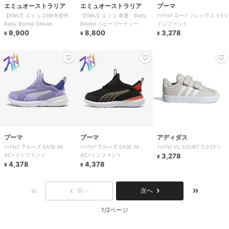
エミュオーストラリア
エミュオーストラリア
プーマ
【EMU】エミュ 25秋冬新作
【EMU】エミュ 春夏 Baby
ﾌｯﾄｳｪｱ コートフレックス V3 V
Baby Bootie Deluxe
Bootie ベビーブーティー
インファント
9,900
8,800
3,278
¥
¥
¥
プーマ
プーマ
アディダス
ﾌｯﾄｳｪｱ クルーズ EASE IN
ﾌｯﾄｳｪｱ クルーズ EASE IN
ﾌｯﾄｳｪｱ VL COURT 3.0 CF I
AC+インファント
AC+インファント
3,278
¥
4,378
4,378
¥
¥
前へ
次へ
1/2ページ