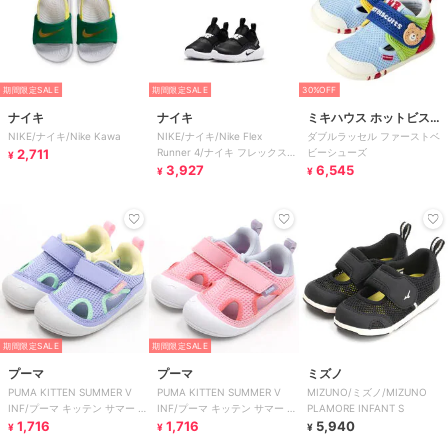
期間限定SALE
期間限定SALE
30%OFF
ナイキ
ナイキ
ミキハウス ホットビスケ
NIKE/ナイキ/Nike Kawa
NIKE/ナイキ/Nike Flex
ダブルラッセル ファーストベ
ッツ
2,711
Runner 4/ナイキ フレックス
ビーシューズ
¥
ランナー 4
3,927
6,545
¥
¥
期間限定SALE
期間限定SALE
プーマ
プーマ
ミズノ
PUMA KITTEN SUMMER V
PUMA KITTEN SUMMER V
MIZUNO/ミズノ/MIZUNO
INF/プーマ キッテン サマー V
INF/プーマ キッテン サマー V
PLAMORE INFANT S
インファント
1,716
インファント
1,716
5,940
¥
¥
¥