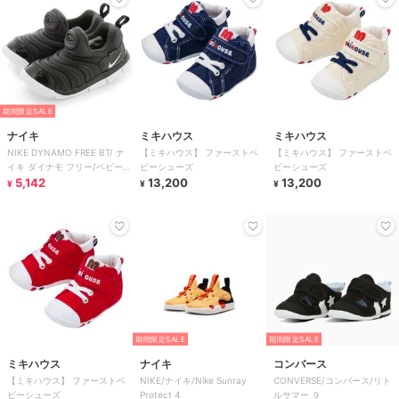
期間限定SALE
ナイキ
ミキハウス
ミキハウス
NIKE DYNAMO FREE BT/ ナ
【ミキハウス】 ファーストベ
【ミキハウス】 ファーストベ
イキ ダイナモ フリー/ベビー/
ビーシューズ
ビーシューズ
スリッポン
5,142
13,200
13,200
¥
¥
¥
期間限定SALE
期間限定SALE
ミキハウス
ナイキ
コンバース
【ミキハウス】 ファーストベ
NIKE/ナイキ/Nike Sunray
CONVERSE/コンバース/リト
ビーシューズ
Protect 4
ルサマー ９