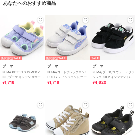
あなたへのおすすめ商品
期間限定SALE
期間限定SALE
SALE
プーマ
プーマ
プーマ
PUMA KITTEN SUMMER V
PUMA/コートフレックス V3
PUMA/プーマ/スウェード クラ
INF/プーマ キッテン サマー V
DOTTY V インファント/コート
シック XXI V インファント/ベ
インファント
¥1,716
フレックス V3 ドッティ
¥1,716
ビー
¥4,620