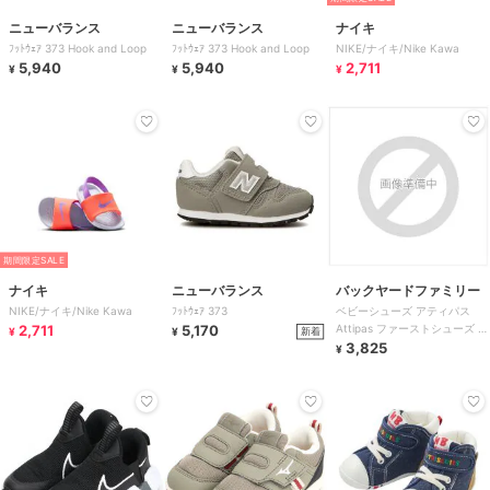
ニューバランス
ニューバランス
ナイキ
ﾌｯﾄｳｪｱ 373 Hook and Loop
ﾌｯﾄｳｪｱ 373 Hook and Loop
NIKE/ナイキ/Nike Kawa
5,940
5,940
2,711
¥
¥
¥
期間限定SALE
ナイキ
ニューバランス
バックヤードファミリー
NIKE/ナイキ/Nike Kawa
ﾌｯﾄｳｪｱ 373
ベビーシューズ アティパス
2,711
5,170
Attipas ファーストシューズ ト
新着
¥
¥
レーニングシューズ コサージ
3,825
¥
ュ ボ