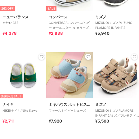
26%OFF
SALE
ニューバランス
コンバース
ミズノ
ﾌｯﾄｳｪｱ 373
CONVERSE/コンバース/ベビ
MIZUNO/ミズノ/MIZUNO
ー オールスター Ｎ カラーズ
PLAMORE INFANT S
¥4,378
Ｚ
¥2,838
¥5,940
期間限定SALE
ナイキ
ミキハウス ホットビスケッツ
ミズノ
NIKE/ナイキ/Nike Kawa
ファーストベビーシューズ
MIZUNO/ミズノPLAMORE
INFANT 2/ミズノプレモア イ
¥2,711
¥7,920
ンファント2
¥5,500