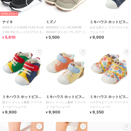
期間限定SALE
ナイキ
ミズノ
ミキハウス ホットビスケ
NIKE/ナイキ/NIKE FLEX PLUS
MIZUNO/ミズノPLAMORE
かかと顔ドン ファーストベビ
ッツ
2 NN PS/フレックスプラス 2
INFANT 2/ミズノプレモア イ
ーシューズ
PS
5,610
ンファント2
5,500
9,900
¥
¥
¥
ミキハウス ホットビスケ
ミキハウス ホットビスケ
ミキハウス ホットビスケ
顔ドン メッシュ素材 ファース
顔ドン メッシュ素材 ファース
パステルビーンズ ファースト
ッツ
ッツ
ッツ
ト ベビーシューズ
ト ベビーシューズ
ベビーシューズ
9,900
9,900
9,350
¥
¥
¥