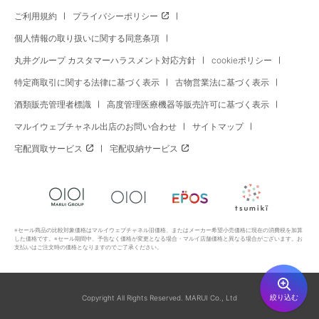
ご利用規約
プライバシーポリシー
個人情報の取り扱いに関する同意条項
丸井グループ カスタマーハラスメント対応方針
cookieポリシー
特定商取引に関する法律に基づく表示
古物営業法に基づく表示
酒類販売管理者標識
高度管理医療機器等販売許可に基づく表示
マルイウェブチャネル出店のお問い合わせ
サイトマップ
宅配買取サービス
宅配収納サービス
※セール商品の比較対象価格はマルイウェブチャネル旧価格、またはメーカー希望小売価格に現在の消費税を加算
した価格です。※セール期間中、予告なく価格が変更となる場合・マルイ店舗価格と異なる場合がございます。お
支払いはご注文時の価格となりますのでご了承ください。
絞り込む
Copyright All Rights Reserved. MARUI Co., Ltd