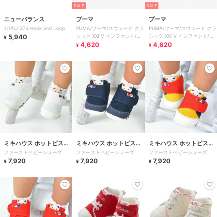
SALE
SALE
ニューバランス
プーマ
プーマ
ﾌｯﾄｳｪｱ 373 Hook and Loop
PUMA/プーマ/スウェード クラ
PUMA/プーマ/スウェード クラ
5,940
シック XXI V インファント/ベ
シック XXI V インファント/ベ
¥
ビー
4,620
ビー
4,620
¥
¥
ミキハウス ホットビスケ
ミキハウス ホットビスケ
ミキハウス ホットビスケ
ファーストベビーシューズ
ファーストベビーシューズ
ファーストベビーシューズ
ッツ
ッツ
ッツ
7,920
7,920
7,920
¥
¥
¥