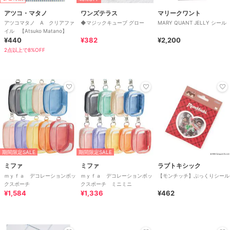
アツコ・マタノ
ワンズテラス
マリークワント
アツコマタノ A クリアファ
◆マジックキューブ グロー
MARY QUANT JELLY シール
イル 【Atsuko Matano】
¥440
¥382
¥2,200
2点以上で8%OFF
期間限定SALE
期間限定SALE
ミファ
ミファ
ラブトキシック
ｍｙｆａ デコレーションボッ
ｍｙｆａ デコレーションボッ
【モンチッチ】ぷっくりシール
クスポーチ
クスポーチ ミニミニ
¥1,584
¥1,336
¥462