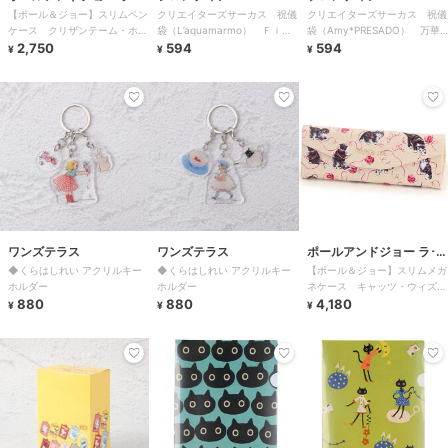
【ポール＆ジョー】スリムペン
クリエイターズサーカス 祝儀
クリエイターズサーカス 祝儀
ペトリー
ケース クリザンテーム・ホワ
袋（L’aquamarmo） Ｆｉｒ
袋（Amy*PRESADO） 万華
イト
2,750
ｅｎｚｅ
594
鏡・うめもも
594
¥
¥
¥
ワンズテラス
ワンズテラス
ポールアンドジョー ラ･パ
◆くらはしれい アクリルキー
◆くらはしれい アクリルキー
【ポール＆ジョー】スリムメガ
ペトリー
ホルダー
ホルダー
ネケース キャッツ・ウィズ・
880
880
ヤーン
4,180
¥
¥
¥