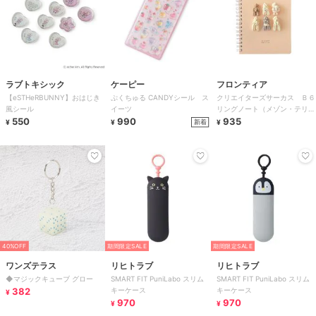
ラブトキシック
ケーピー
フロンティア
【eSTHeRBUNNY】おはじき
ぷくちゅる CANDYシール ス
クリエイターズサーカス Ｂ６
風シール
イーツ
リングノート（メゾン・テリ
550
990
ア） Ｍｅｒｉｎｇｕｅ ｃｏ
935
新着
¥
¥
¥
ｏｋｉｅ ｄｏｇｓ
40%OFF
期間限定SALE
期間限定SALE
ワンズテラス
リヒトラブ
リヒトラブ
◆マジックキューブ グロー
SMART FIT PuniLabo スリム
SMART FIT PuniLabo スリム
382
キーケース
キーケース
¥
970
970
¥
¥