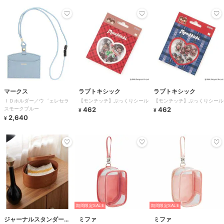
マークス
ラブトキシック
ラブトキシック
ＩＤホルダー／ウ゛ェレセラ
【モンチッチ】ぷっくりシール
【モンチッチ】ぷっくりシール
スモークブルー
462
462
¥
¥
2,640
¥
期間限定SALE
期間限定SALE
ジャーナルスタンダード
ミファ
ミファ