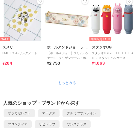
SALE
期間限定SALE
スメリー
ポールアンドジョー ラ･パペトリー
スタジオUG
SMELLY A5リングノート
【ポール＆ジョー】スリムペン
スタジオＵＧ×ＬＩＨＩＴ ＬＡ
ケース クリザンテーム・ホワ
Ｂ． スタンドペンケース
¥264
イト
¥2,750
¥1,663
もっとみる
人気のショップ・ブランドから探す
ザッカセレクト
マークス
ナルミヤオンライン
フロンティア
リヒトラブ
ワンズテラス