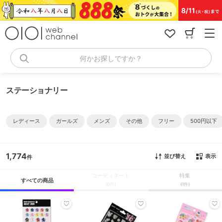
コ
ン
テ
ン
ツ
へ
何かお探しですか？
ス
キ
ッ
ステーショナリー
プ
レディース
ガールズ
メンズ
その他
フリー
500円以下
1,774
並び替え
表示
コーディネート
特集
すべての商品
(0件)
(1件)