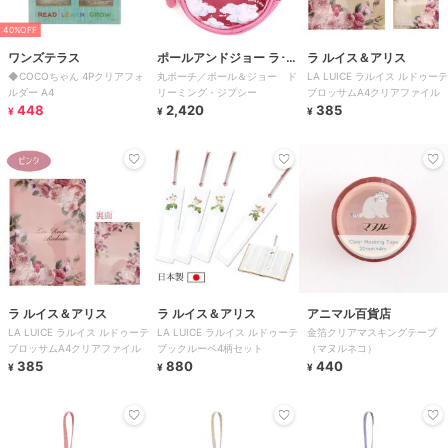
40%OFF
ワンズテラス
ポールアンドジョー ラ･パ
ラ ルイス＆アリス
◆COCOちゃん 4Pクリアフォ
丸ポーチ／ポール＆ジョー ド
LA LUICE ラルイス ルドゥーテ
ペトリー
ルダー A4
リーミング・ジプシー
ブロッサムA4クリアファイル
448
2,420
385
¥
¥
¥
ラ ルイス＆アリス
ラ ルイス＆アリス
アニマル百貨店
LA LUICE ラルイス ルドゥーテ
LA LUICE ラルイス ルドゥーテ
金箔クリアマスキングテープ
ブロッサムA4クリアファイル
ブックルーペ4柄セット
（マヌルネコ）
385
880
440
¥
¥
¥