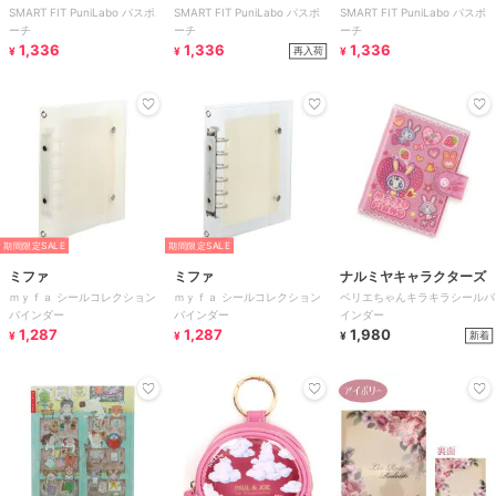
SMART FIT PuniLabo パスポ
SMART FIT PuniLabo パスポ
SMART FIT PuniLabo パスポ
ーチ
ーチ
ーチ
1,336
1,336
1,336
再入荷
¥
¥
¥
期間限定SALE
期間限定SALE
ミファ
ミファ
ナルミヤキャラクターズ
ｍｙｆａ シールコレクション
ｍｙｆａ シールコレクション
ベリエちゃんキラキラシールバ
バインダー
バインダー
インダー
1,287
1,287
1,980
新着
¥
¥
¥