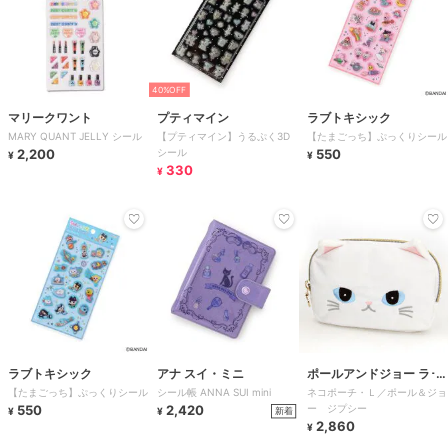
40%OFF
マリークワント
プティマイン
ラブトキシック
MARY QUANT JELLY シール
【プティマイン】うるぷく3D
【たまごっち】ぷっくりシール
2,200
シール
550
¥
¥
330
¥
ラブトキシック
アナ スイ・ミニ
ポールアンドジョー ラ･パ
【たまごっち】ぷっくりシール
シール帳 ANNA SUI mini
ネコポーチ・Ｌ／ポール＆ジョ
ペトリー
550
2,420
ー ジプシー
新着
¥
¥
2,860
¥