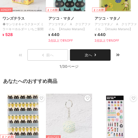
40%OFF
まとめ割
まとめ割
ワンズテラス
アツコ・マタノ
アツコ・マタノ
◆サンリオキャラクターズ ミ
アツコマタノ A クリアファ
アツコマタノ A クリアファ
ラーキーホルダー いちご新聞
イル 【Atsuko Matano】
イル 【Atsuko Matano】
528
440
440
¥
¥
¥
2点以上で8%OFF
2点以上で8%OFF
前へ
次へ
1/30ページ
あなたへのおすすめ商品
まとめ割
40%OFF