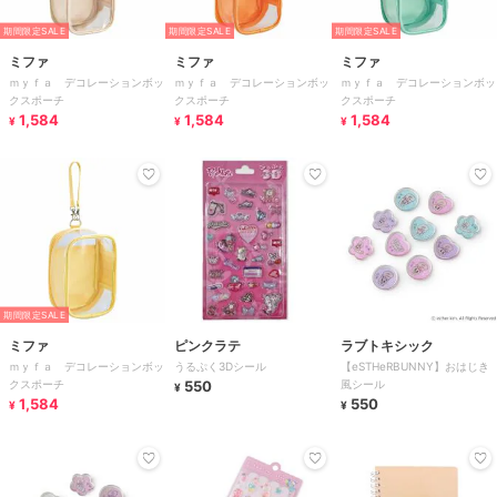
期間限定SALE
期間限定SALE
期間限定SALE
ミファ
ミファ
ミファ
ｍｙｆａ デコレーションボッ
ｍｙｆａ デコレーションボッ
ｍｙｆａ デコレーションボッ
クスポーチ
クスポーチ
クスポーチ
1,584
1,584
1,584
¥
¥
¥
期間限定SALE
ミファ
ピンクラテ
ラブトキシック
ｍｙｆａ デコレーションボッ
うるぷく3Dシール
【eSTHeRBUNNY】おはじき
クスポーチ
550
風シール
¥
1,584
550
¥
¥