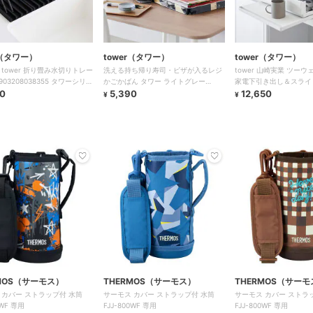
r（タワー）
tower（タワー）
tower（タワー）
 tower 折り畳み水切りトレー
洗える持ち帰り寿司・ピザが入るレジ
tower 山崎実業 ツーウ
かごかばん タワー ライトグレー
家電下引き出し＆スライ
0
4903208021258
5,390
ワー
12,650
¥
¥
MOS（サーモス）
THERMOS（サーモス）
THERMOS（サーモ
 カバー ストラップ付 水筒
サーモス カバー ストラップ付 水筒
サーモス カバー ストラ
0WF 専用
FJJ-800WF 専用
FJJ-800WF 専用