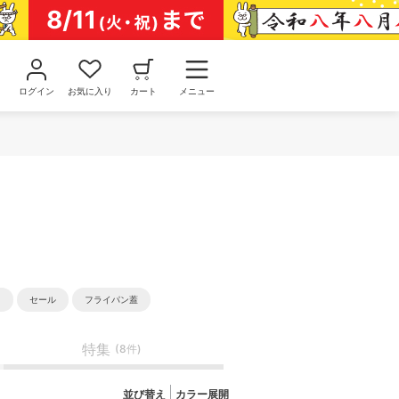
ログイン
お気に入り
カート
メニュー
常
セール
フライパン蓋
特集
(8件)
並び替え
カラー展開