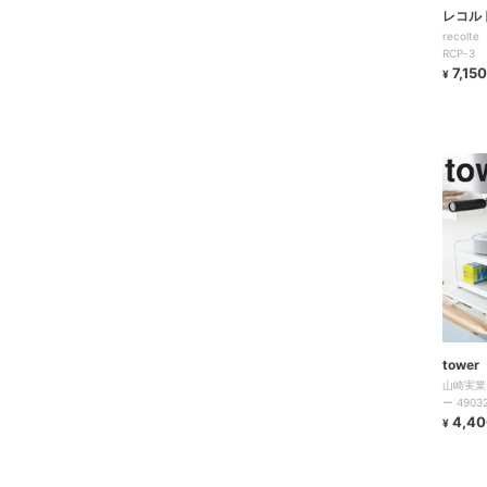
レコル
recol
RCP-3
7,150
¥
towe
山崎実業 
ー 49
4,40
¥