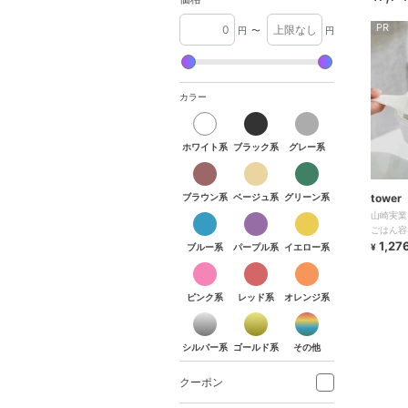
PR
円
〜
円
カラー
ホワイト系
ブラック系
グレー系
ホワイト系
ブラック系
グレー系
ブラウン系
ベージュ系
グリーン系
ブラウン系
ベージュ系
グリーン系
towe
ブルー系
パープル系
イエロー系
山崎実業
ごはん容
1,27
ブルー系
パープル系
イエロー系
¥
ピンク系
レッド系
オレンジ系
ピンク系
レッド系
オレンジ系
シルバー系
ゴールド系
その他
シルバー系
ゴールド系
その他
クーポン