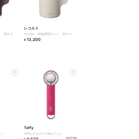
レコルト
 RSY-2
recolte 自動調理ポット RSY-2
13,200
¥
Toffy
ァン
Toffy ひんやり7Wayファン