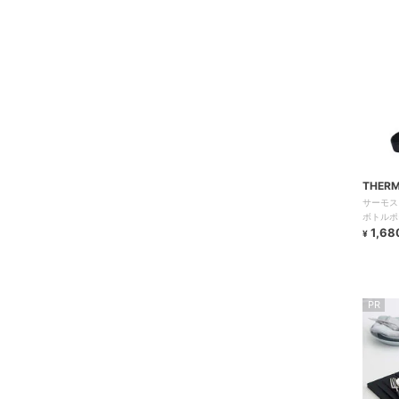
THER
サーモス 
ボトルポ
1,68
¥
PR