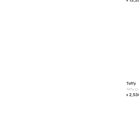
13,2
¥
Toffy
Toffy
2,53
¥