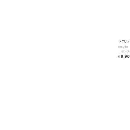
レコル
reco
ーボンヌ
9,90
¥