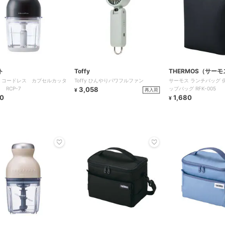
ト
Toffy
THERMOS（サーモ
lte コードレス カプセルカッタ
Toffy ひんやりパワフルファン
サーモス ランチバッグ 
 RCP-7
3,058
ップバッグ RFK-005
再入荷
¥
0
1,680
¥