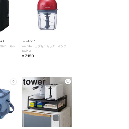
ス）
レコルト
保冷ロールト
recolte カプセルカッターボンヌ
RCP-3
7,150
¥