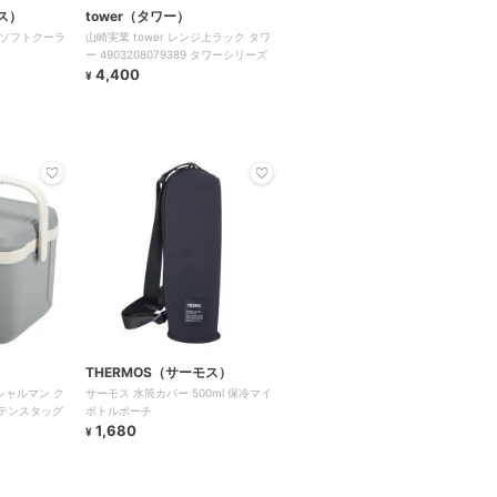
ス）
tower（タワー）
 ソフトクーラ
山崎実業 tower レンジ上ラック タワ
ー 4903208079389 タワーシリーズ
4,400
¥
THERMOS（サーモス）
 シャルマン ク
サーモス 水筒カバー 500ml 保冷マイ
プテンスタッグ
ボトルポーチ
1,680
¥