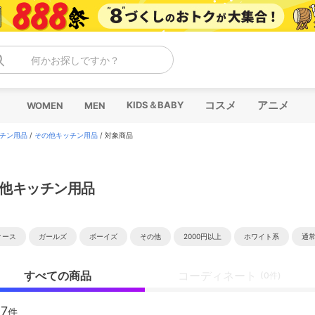
何かお探しですか？
コスメ
アニメ
KIDS＆BABY
WOMEN
MEN
チン用品
/
その他キッチン用品
/
対象商品
他キッチン用品
ィース
ガールズ
ボーイズ
その他
2000円以上
ホワイト系
通
すべての商品
コーディネート
(0件)
47