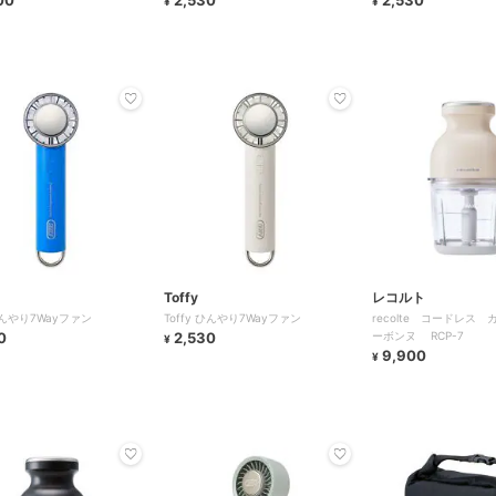
00
2,530
2,530
¥
¥
Toffy
レコルト
 ひんやり7Wayファン
Toffy ひんやり7Wayファン
recolte コードレス
0
2,530
ーボンヌ RCP-7
¥
9,900
¥