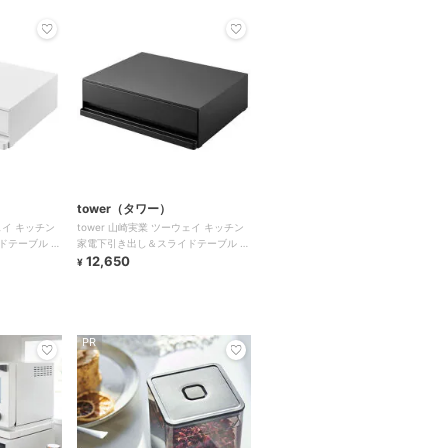
tower（タワー）
ェイ キッチン
tower 山崎実業 ツーウェイ キッチン
ドテーブル タ
家電下引き出し＆スライドテーブル タ
ワー
12,650
¥
PR