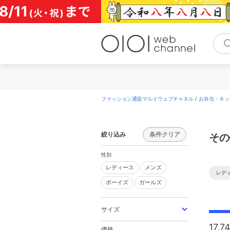
コ
ン
テ
ン
ツ
へ
ス
キ
ッ
プ
ファッション通販マルイウェブチャネル
/
お弁当・キッ
絞り込み
条件クリア
その
性別
レディース
メンズ
レディース
メンズ
レデ
ボーイズ
ガールズ
ボーイズ
ガールズ
サイズ
17,7
価格