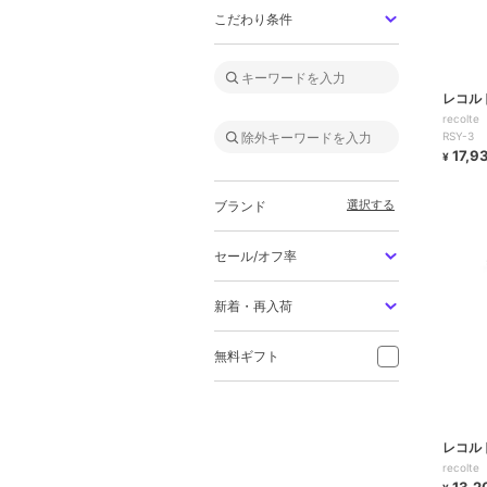
こだわり条件
レコル
reco
RSY-3
17,9
¥
選択する
ブランド
セール/オフ率
新着・再入荷
無料ギフト
レコル
recol