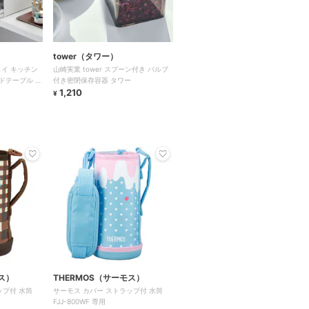
tower（タワー）
ェイ キッチン
山崎実業 tower スプーン付き バルブ
ドテーブル タ
付き密閉保存容器 タワー
1,210
¥
ス）
THERMOS（サーモス）
ップ付 水筒
サーモス カバー ストラップ付 水筒
FJJ-800WF 専用