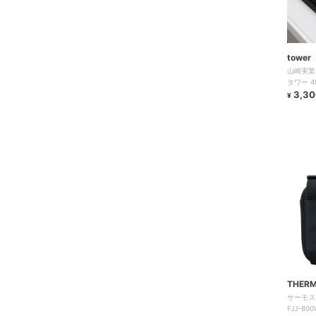
towe
山崎実業
タワー 4903208038355 タワーシリー
ズ
3,30
¥
THER
サーモス
FJJ-80