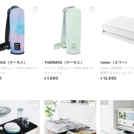
MOS（サーモス）
THERMOS（サーモス）
tower（タワー）
水筒カバー 500ml 保冷マイ
サーモス 水筒カバー 500ml 保冷マイ
tower 山崎実業 ツーウ
ーチ
ボトルポーチ
家電下引き出し＆スライ
0
1,680
ワー
12,650
¥
¥
PR
PR