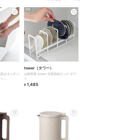
PR
tower（タワー）
落ち防止キッチン
山崎実業 tower 豆皿収納ラック タワ
ワー
ー
1,485
¥