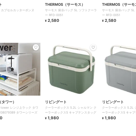
ト
THERMOS（サーモス）
THERMOS（サーモ
te カプセルカッターボンヌ
サーモス 保冷バッグ 5L ソフトクーラ
サーモス 保冷バッグ 5L
ー RFD-0051
ー RFD-0051
2,580
2,580
¥
¥
r（タワー）
リビングート
リビングート
tower レンジ上ラック タワ
クーラーボックス 5.2L シャルマン ク
クーラーボックス 5.2L
03208079389 タワーシリーズ
ーラーボックス5 キャプテンスタッグ
ーラーボックス5 キャ
0
1,980
1,980
¥
¥