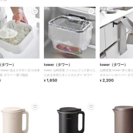
PR
PR
r（タワー）
tower（タワー）
tower（タワー）
 tower 温まりやすい立つ冷凍
tower 山崎実業 フィルムフック折りた
山崎実業 tower 滑り
器 タワー 一膳 2個組
ためる水切りネットホルダー タワー
タオルハンガーバー タ
6
1,650
4903208018081
2,200
¥
¥