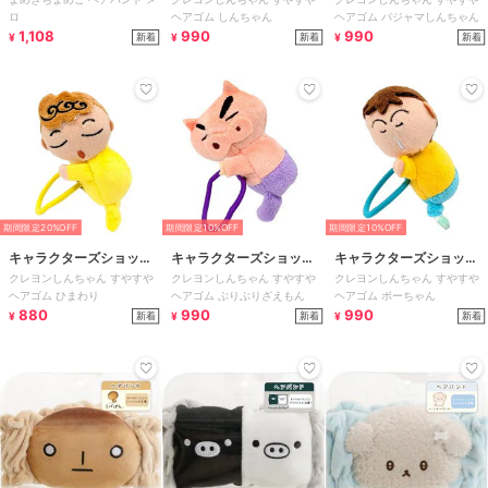
プ ラフラフ
プ ラフラフ
プ ラフラフ
ロ
ヘアゴム しんちゃん
ヘアゴム パジャマしんちゃん
1,108
990
990
新着
新着
新着
¥
¥
¥
期間限定20%OFF
期間限定10%OFF
期間限定10%OFF
キャラクターズショッ
キャラクターズショッ
キャラクターズショッ
クレヨンしんちゃん すやすや
クレヨンしんちゃん すやすや
クレヨンしんちゃん すやすや
プ ラフラフ
プ ラフラフ
プ ラフラフ
ヘアゴム ひまわり
ヘアゴム ぶりぶりざえもん
ヘアゴム ボーちゃん
880
990
990
新着
新着
新着
¥
¥
¥