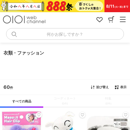
コ
ン
テ
ン
ツ
へ
何かお探しですか？
ス
キ
ッ
衣類・ファッション
プ
60
並び替え
表示
コーディネート
特集
すべての商品
(0件)
(0件)