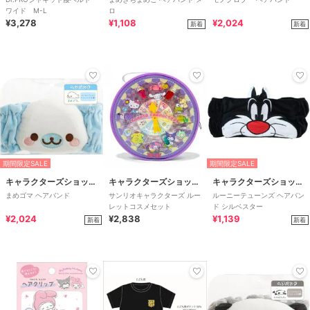
ワイド M-L
ロ
¥3,278
¥1,108
¥2,024
新着
新着
期間限定SALE
期間限定SALE
キャラクターズショップ ラフラフ
キャラクターズショップ ラフラフ
キャラクターズショップ ラフラフ
まめゴマ ヘアバンド
サンリオキャラクターズ ルー
ルーニーテューンズ ヘアバン
レットコスメセット
ド シルベスター
¥2,024
¥2,838
¥1,139
新着
新着