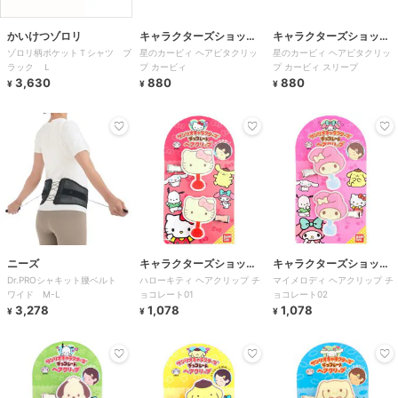
かいけつゾロリ
キャラクターズショッ
キャラクターズショッ
ゾロリ柄ポケットＴシャツ ブ
星のカービィ ヘアピタクリッ
星のカービィ ヘアピタクリッ
プ ラフラフ
プ ラフラフ
ラック Ｌ
プ カービィ
プ カービィ スリープ
3,630
880
880
¥
¥
¥
ニーズ
キャラクターズショッ
キャラクターズショッ
Dr.PROシャキット腰ベルト
ハローキティ ヘアクリップ チ
マイメロディ ヘアクリップ チ
プ ラフラフ
プ ラフラフ
ワイド M-L
ョコレート01
ョコレート02
3,278
1,078
1,078
¥
¥
¥