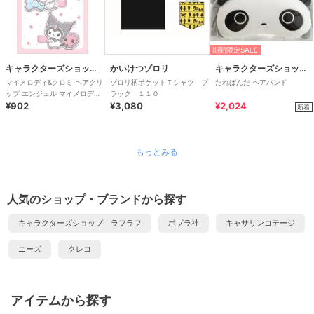
期間限定SALE
キャラクターズショップ ラフラフ
かいけつゾロリ
キャラクターズショップ ラフラフ
マイメロディ&クロミ ヘアクリ
ゾロリ柄ポケットＴシャツ ブ
たれぱんだ ヘアバンド
ップ エンジェル マイメロディ
ラック １１０
50周年&クロミ20周年
¥902
¥3,080
¥2,024
新着
もっとみる
人気のショップ・ブランドから探す
キャラクターズショップ ラフラフ
ポプラ社
キャサリンコテージ
ニーズ
クレコ
アイテムから探す