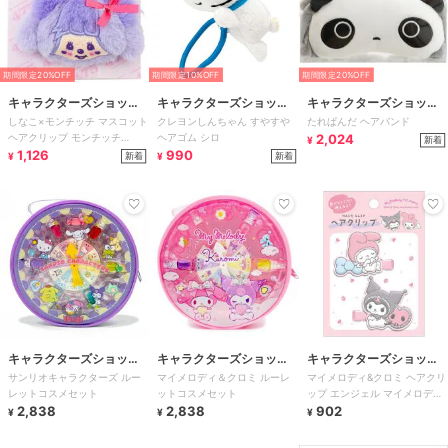
期間限定20%OFF
期間限定10%OFF
期間限定20%OFF
キャラクターズショッ
キャラクターズショッ
キャラクターズショッ
しなこ×モンチッチ マスコット
クレヨンしんちゃん すやすや
たれぱんだ ヘアバンド
プ ラフラフ
プ ラフラフ
プ ラフラフ
ヘアクリップ モンチッチ
ヘアゴム シロ
2,024
新着
¥
MonchhichiFriends 475
1,126
990
新着
新着
¥
¥
キャラクターズショッ
キャラクターズショッ
キャラクターズショッ
サンリオキャラクターズ ルー
マイメロディ＆クロミ ルーレ
マイメロディ&クロミ ヘアクリ
プ ラフラフ
プ ラフラフ
プ ラフラフ
レットコスメセット
ットコスメセット
ップ エンジェル マイメロディ
2,838
2,838
50周年&クロミ20周年
902
¥
¥
¥