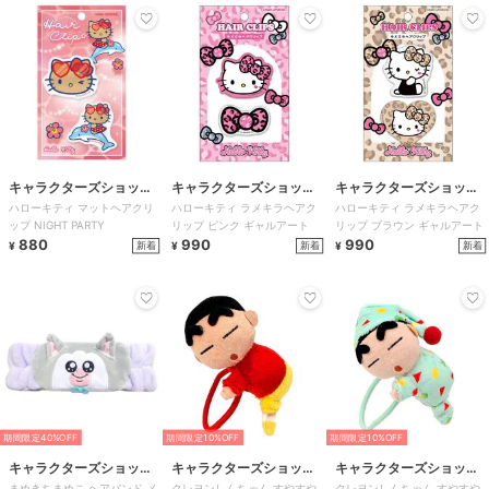
キャラクターズショッ
キャラクターズショッ
キャラクターズショッ
ハローキティ マットヘアクリ
ハローキティ ラメキラヘアク
ハローキティ ラメキラヘアク
プ ラフラフ
プ ラフラフ
プ ラフラフ
ップ NIGHT PARTY
リップ ピンク ギャルアート
リップ ブラウン ギャルアート
880
990
990
新着
新着
新着
¥
¥
¥
期間限定40%OFF
期間限定10%OFF
期間限定10%OFF
キャラクターズショッ
キャラクターズショッ
キャラクターズショッ
まめきちまめこ ヘアバンド メ
クレヨンしんちゃん すやすや
クレヨンしんちゃん すやすや