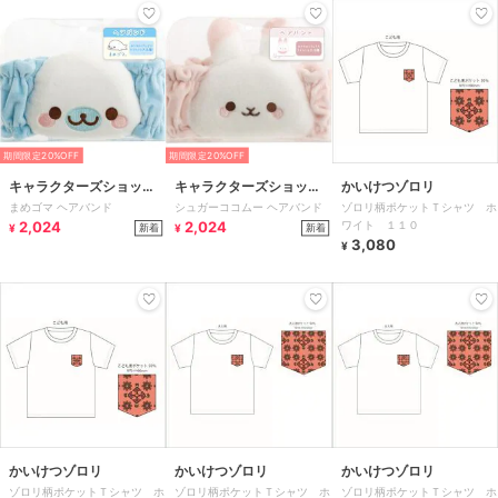
期間限定20%OFF
期間限定20%OFF
キャラクターズショッ
キャラクターズショッ
かいけつゾロリ
まめゴマ ヘアバンド
シュガーココムー ヘアバンド
ゾロリ柄ポケットＴシャツ ホ
プ ラフラフ
プ ラフラフ
2,024
2,024
ワイト １１０
新着
新着
¥
¥
3,080
¥
かいけつゾロリ
かいけつゾロリ
かいけつゾロリ
ゾロリ柄ポケットＴシャツ ホ
ゾロリ柄ポケットＴシャツ ホ
ゾロリ柄ポケットＴシャツ ホ