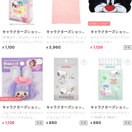
期間限定30%OFF
キャラクターズショッ
キャラクターズショッ
キャラクターズショッ
[中身はランダム]サンリオキャ
マイメロディ&クロミ Tシャツ
ルーニーテューンズ ヘアバン
プ ラフラフ
プ ラフラフ
プ ラフラフ
ラクターズ シークレットアイ
エンジェル ライトピンク マイ
ド シルベスター
スクリームネイル
1,100
メロディ50周年&クロミ20周年
3,960
1,139
新着
¥
¥
¥
期間限定20%OFF
キャラクターズショッ
キャラクターズショッ
キャラクターズショッ
しなこ×モンチッチ マスコット
スヌーピー マットヘアクリッ
スヌーピー マットヘアクリッ
プ ラフラフ
プ ラフラフ
プ ラフラフ
ヘアクリップ チムたん
プ もぐもぐアップ
プ WHAT A TREAT！
MonchhichiFriends 475
1,126
880
880
新着
新着
新着
¥
¥
¥