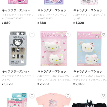
キャラクターズショッ
キャラクターズショッ
キャラクターズショッ
マイメロディ マットヘアクリ
クロミ マットヘアクリップ
ハローキティ ネイルチップ ヒ
プ ラフラフ
プ ラフラフ
プ ラフラフ
ップ NIGHT PARTY
NIGHT PARTY
ョウ柄
880
880
1,320
¥
¥
¥
キャラクターズショッ
キャラクターズショッ
キャラクターズショッ
ハローキティ ネイルチップ モ
ハローキティ ぬいぐるみマル
ハローキティ ぬいぐるみマル
プ ラフラフ
プ ラフラフ
プ ラフラフ
ノトーン
チクリップ エンジェル＆チェ
チクリップ レインボー＆フラ
1,320
リー
2,200
ワー
2,200
¥
¥
¥