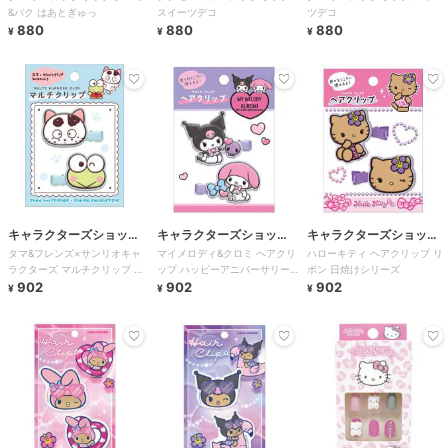
&バク はあとぎゅっ
スイーツデコ
ツデコ
880
880
880
¥
¥
¥
キャラクターズショッ
キャラクターズショッ
キャラクターズショッ
タマ&フレンズ×サンリオキャ
マイメロディ&クロミ ヘアクリ
ハローキティ ヘアクリップ リ
プ ラフラフ
プ ラフラフ
プ ラフラフ
ラクターズ マルチクリップ コ
ップ ハッピーアニバーサリー
ボン 日焼けシリーズ
マとけろけろけろっぴ
902
マイメロディ50周年&クロミ20
902
902
¥
¥
¥
周年