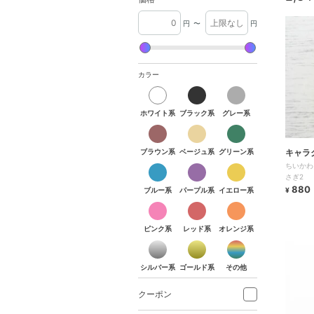
円
〜
円
カラー
ホワイト系
ブラック系
グレー系
ホワイト系
ブラック系
グレー系
ブラウン系
ベージュ系
グリーン系
ブラウン系
ベージュ系
グリーン系
キャラ
ブルー系
パープル系
イエロー系
ちいかわ
ラフ
さぎ2
880
ブルー系
パープル系
イエロー系
¥
ピンク系
レッド系
オレンジ系
ピンク系
レッド系
オレンジ系
シルバー系
ゴールド系
その他
シルバー系
ゴールド系
その他
クーポン