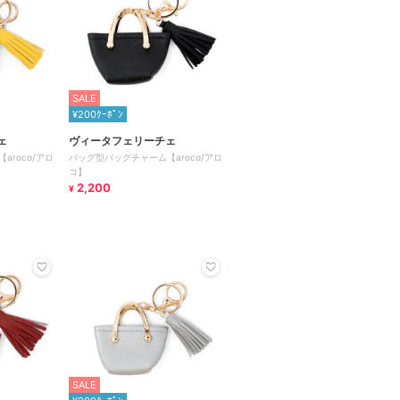
SALE
¥200ｸｰﾎﾟﾝ
ェ
ヴィータフェリーチェ
roco/アロ
バッグ型バッグチャーム【aroco/アロ
コ】
2,200
¥
SALE