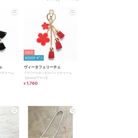
SALE
¥200ｸｰﾎﾟﾝ
ェ
ヴィータフェリーチェ
グチャーム
フラワー×タッセルバッグチャーム
【aroco/アロコ】
1,760
¥