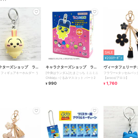
SALE
¥200ｸｰﾎﾟﾝ
クターズショップ ラフ
キャラクターズショップ ラフ
ヴィータフェリーチ
 フィギュアキーホルダー う
[中身はランダム]たまごっち ミニミニ
フラワー×タッセルバッ
ラフ
Chibiぬいぐるみマスコット パート2
【aroco/アロコ】
990
1,760
¥
¥