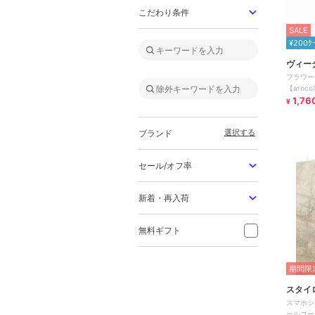
こだわり条件
SALE
¥200ｸ
ヴィー
フラワー
【aroc
1,76
¥
選択する
ブランド
セール/オフ率
新着・再入荷
無料ギフト
期間限定
スタイ
スマホシ
ールコー