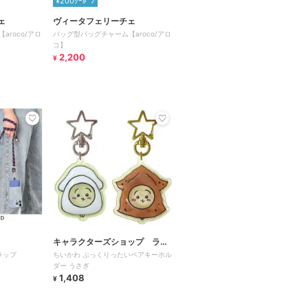
¥200ｸｰﾎﾟﾝ
ェ
ヴィータフェリーチェ
roco/アロ
バッグ型バッグチャーム【aroco/アロ
コ】
2,200
¥
キャラクターズショップ ラフ
ラップ
ちいかわ ぷっくりったいペアキーホル
ラフ
ダー うさぎ
1,408
¥