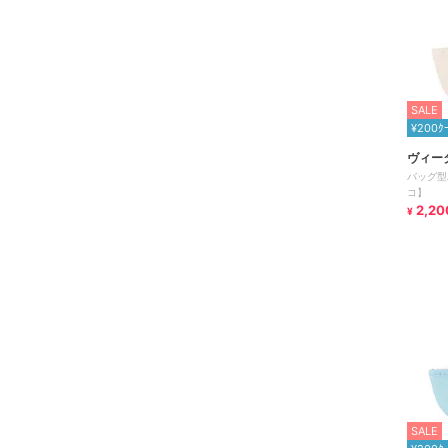
SALE
¥200ｸ
ヴィー
バッグ型
コ】
2,20
¥
SALE