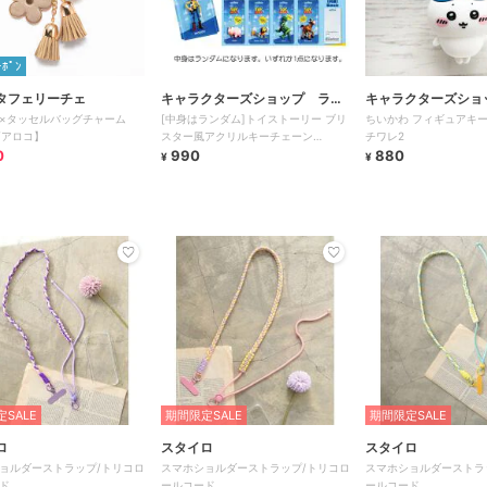
ｰﾎﾟﾝ
タフェリーチェ
キャラクターズショップ ラフ
キャラクターズショ
×タッセルバッグチャーム
[中身はランダム]トイストーリー ブリ
ちいかわ フィギュアキー
ラフ
ラフ
o/アロコ】
スター風アクリルキーチェーン
チワレ2
0
Blisterz
990
880
¥
¥
SALE
期間限定SALE
期間限定SALE
ロ
スタイロ
スタイロ
ョルダーストラップ/トリコロ
スマホショルダーストラップ/トリコロ
スマホショルダーストラ
ド
ールコード
ールコード