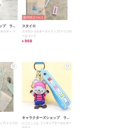
期間限定SALE
ップ ラフ
スタイロ
ホルダー ハ
スマホショルダーストラップ/トリコロ
ールコード
968
¥
キャラクターズショップ ラフ
ップ/トリコロ
にこにこぷん フィギュアキーホルダー
ラフ
ぽろり