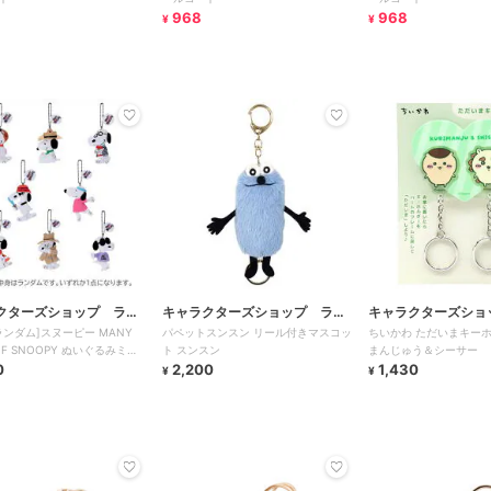
968
968
¥
¥
クターズショップ ラフ
キャラクターズショップ ラフ
キャラクターズショ
ランダム]スヌーピー MANY
パペットスンスン リール付きマスコッ
ちいかわ ただいまキーホ
ラフ
ラフ
 OF SNOOPY ぬいぐるみミニ
ト スンスン
まんじゅう＆シーサー
ト
0
2,200
1,430
¥
¥