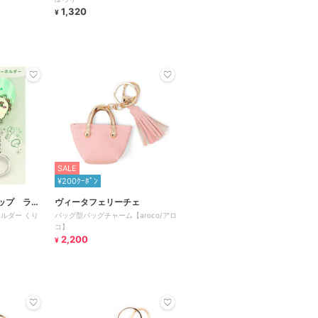
1,320
¥
SALE
¥200ｸｰﾎﾟﾝ
ップ ラフ
ヴィータフェリーチェ
ルダー くり
バッグ型バッグチャーム【aroco/アロ
コ】
2,200
¥