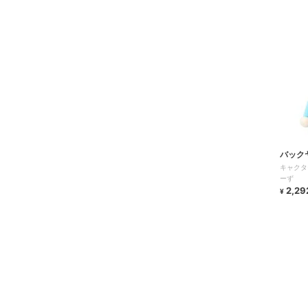
バック
キャクタ
ーず
2,29
¥