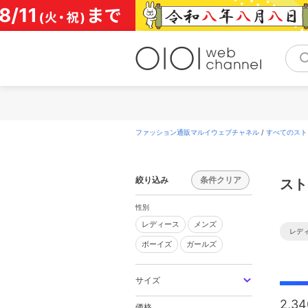
コ
ン
テ
ン
ツ
へ
ス
キ
ッ
プ
ファッション通販マルイウェブチャネル
/
すべてのスト
絞り込み
条件クリア
スト
性別
レディース
メンズ
レディース
メンズ
レデ
ボーイズ
ガールズ
ボーイズ
ガールズ
サイズ
2,34
価格