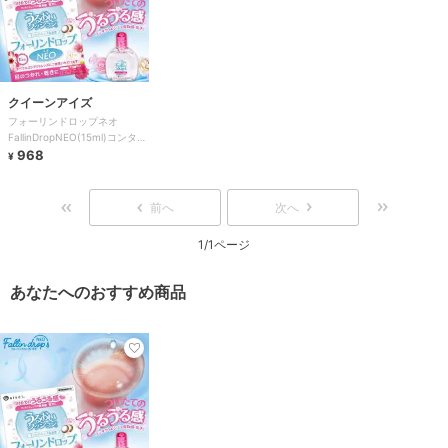
クイーンアイズ
フォーリンドロップネオ
FallinDropNEO(15ml)コンタク
トケア用品
968
¥
前へ
次へ
1/1ページ
あなたへのおすすめ商品