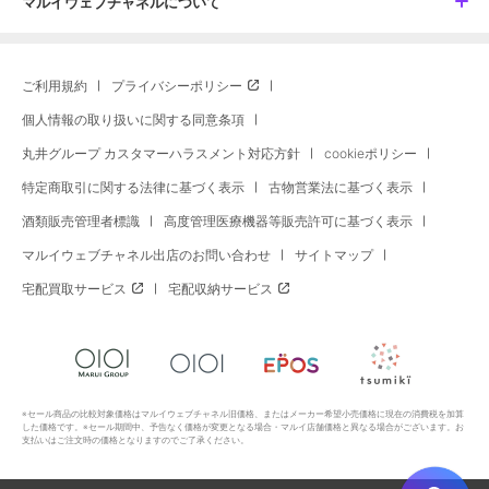
マルイウェブチャネルについて
ご利用規約
プライバシーポリシー
個人情報の取り扱いに関する同意条項
丸井グループ カスタマーハラスメント対応方針
cookieポリシー
特定商取引に関する法律に基づく表示
古物営業法に基づく表示
酒類販売管理者標識
高度管理医療機器等販売許可に基づく表示
マルイウェブチャネル出店のお問い合わせ
サイトマップ
宅配買取サービス
宅配収納サービス
※セール商品の比較対象価格はマルイウェブチャネル旧価格、またはメーカー希望小売価格に現在の消費税を加算
した価格です。※セール期間中、予告なく価格が変更となる場合・マルイ店舗価格と異なる場合がございます。お
支払いはご注文時の価格となりますのでご了承ください。