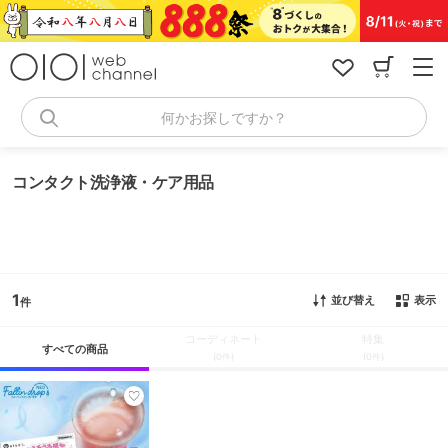
コ
ン
テ
ン
ツ
へ
何かお探しですか？
ス
キ
ッ
コンタクト洗浄液・ケア用品
プ
1
並び替え
表示
コーディネート
特集
すべての商品
(0件)
(0件)