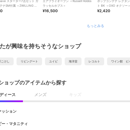
＆Save スターター7点セット ガ
エアフライオーブン ＜Russell Hobbs
ポップコンテナ レクタン
ナSM付属 ＜ZWILLING ツ
ラッセルホブス＞
ト BK ＜OXO オクソー
グ ＞
00
¥16,500
¥2,420
もっとみる
たが興味を持ちそうなショップ
郎こけし
リビングート
ユイビ
海洋堂
レコルト
ワイン館 ビ
ショップのアイテムから探す
ディース
メンズ
キッズ
ァッション
ビー・マタニティ