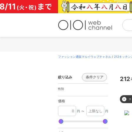
コ
ン
テ
ン
ツ
へ
ス
キ
ッ
プ
ファッション通販マルイウェブチャネル
/
212キッチンスト
絞り込み
条件クリア
21
性別
ス
価格
円
〜
円