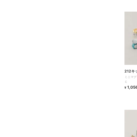
212
ミニマグ
Ｃ
1,05
¥