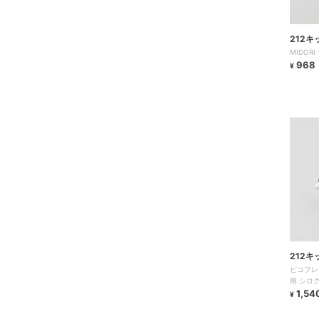
212
MIDOR
968
¥
212
ピコフレ
用 シロ
1,54
¥