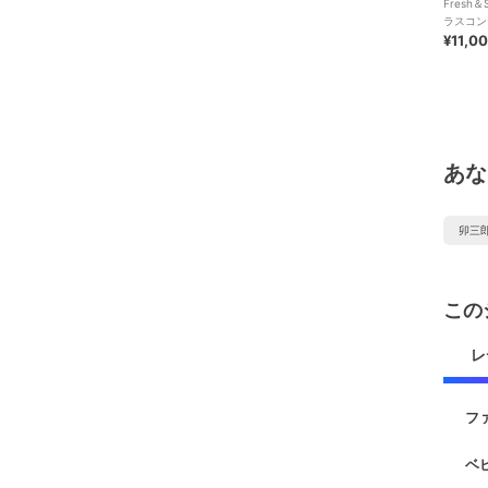
Fresh
ラスコンテ
ヴィリン
¥11,0
あな
卯三
この
レ
フ
ベ