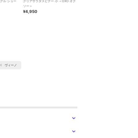
グル ショー
クリアサラダスピナー 小 ＜OXO オク
＞
ソー＞
¥4,950
バ ヴィーノ