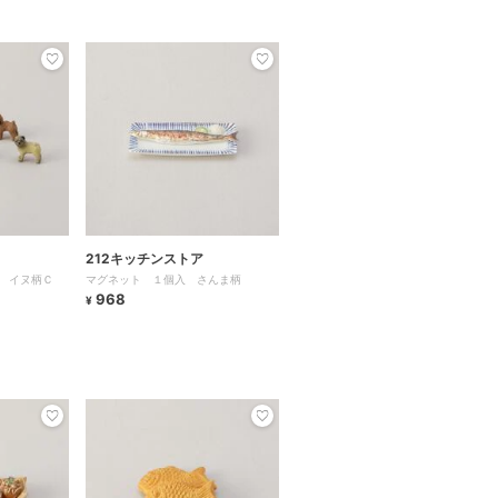
212キッチンストア
 イヌ柄Ｃ
マグネット １個入 さんま柄
968
¥