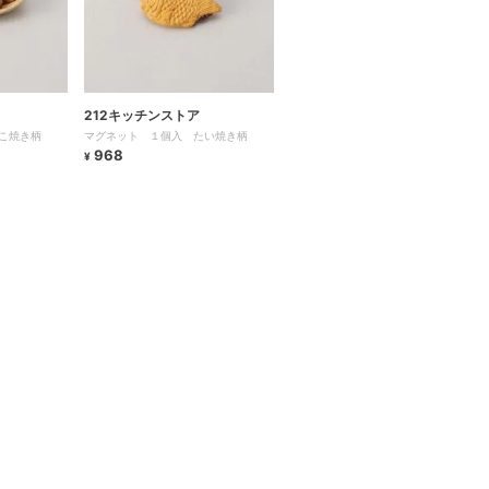
212キッチンストア
こ焼き柄
マグネット １個入 たい焼き柄
968
¥