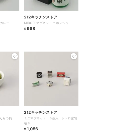
212キッチンストア
ツカレー
MIDORI マグネット ニホンシュ
968
¥
212キッチンストア
んみつ柄
ミニマグネット ６個入 レトロ家電
柄Ｂ
1,056
¥