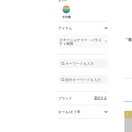
カラー
その他
その他
アイテム
「世
ステーショナリー・バラエ
ティ雑貨
選択する
ブランド
セール/オフ率
1