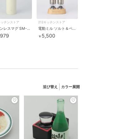
2キッチンストア
212キッチンストア
ステンレスマグ SM-RS50 KN ＜ZOJIRUSHI 象印＞
電動ミル ソルト＆ペッパー ミニ ＜Russell Hobbs ラッセルホブス＞
,979
5,500
￥
並び替え
カラー展開