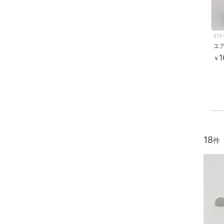
21
1
￥
18