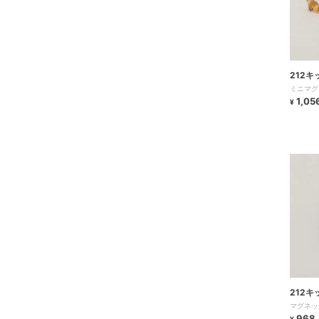
212
ミニマグ
1,05
¥
212
マグネッ
968
¥