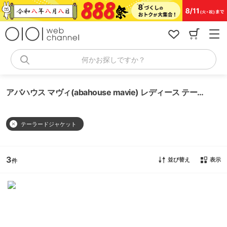
コ
ン
テ
ン
ツ
へ
何かお探しですか？
ス
キ
ッ
アバハウス マヴィ(abahouse mavie) レディース テーラードジャケット
プ
テーラードジャケット
3
並び替え
表示