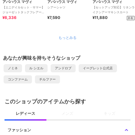
アバハウス マヴィ
アバハウス マヴィ
アバハウス マヴィ
【エニデイカセット・サマー】
シアーシャツ
【セットアップ対応】リネンラ
ジョーゼットタックフレアーブ
イクシアーマキシスカート
ラウス
¥6,336
¥7,590
¥11,880
新着
もっとみる
あなたが興味を持ちそうなショップ
ノミネ
ル シエル
アンドロブ
イーグレット公式店
コンファーム
チルファー
このショップのアイテムから探す
レディース
メンズ
キッズ
ファッション