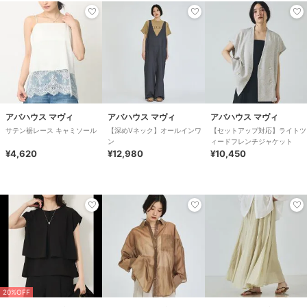
アバハウス マヴィ
アバハウス マヴィ
アバハウス マヴィ
サテン裾レース キャミソール
【深めVネック】オールインワ
【セットアップ対応】ライトツ
ン
ィードフレンチジャケット
¥4,620
¥12,980
¥10,450
20%OFF