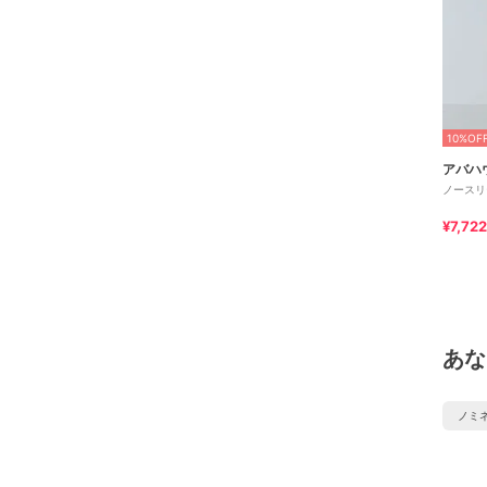
10%OF
アバハ
ノースリ
¥7,722
あな
ノミ