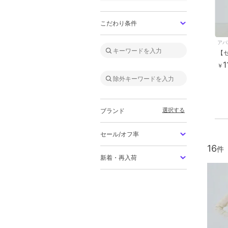
こだわり条件
アバ
1
￥
選択する
ブランド
セール/オフ率
16
新着・再入荷