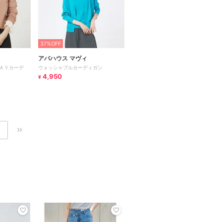
37%OFF
アバハウス マヴィ
ＡＹカーデ
ウォッシャブルカーディガン
4,950
¥