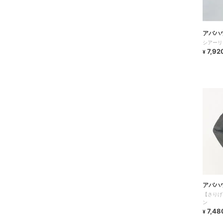
アバハ
シアーリ
7,92
¥
アバハ
【さりげ
ン
7,48
¥