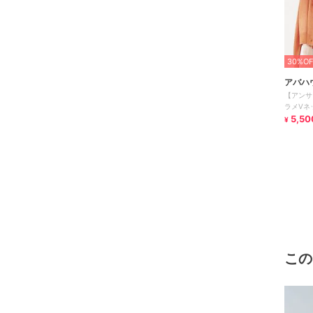
30%OF
アバハ
【アンサ
ラメVネ
5,50
¥
この