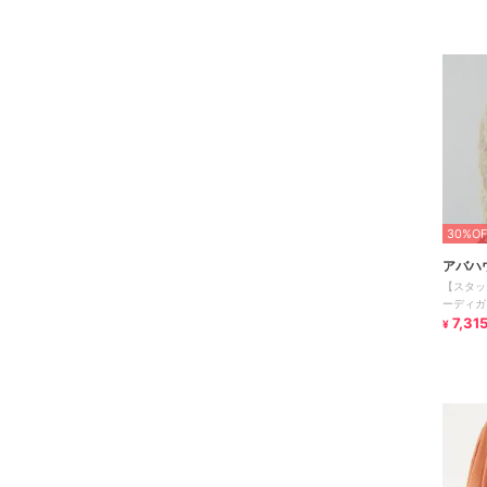
30%OF
アバハ
【スタッ
ーディガ
わふわ
7,31
¥