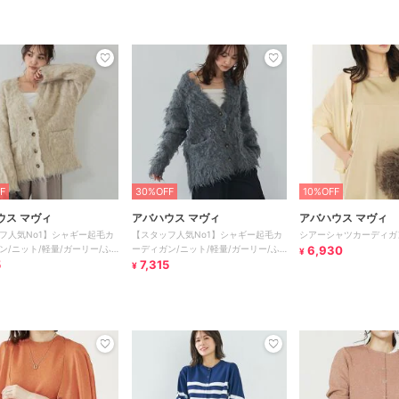
F
30%OFF
10%OFF
ウス マヴィ
アバハウス マヴィ
アバハウス マヴィ
フ人気No1】シャギー起毛カ
【スタッフ人気No1】シャギー起毛カ
シアーシャツカーディガ
ン/ニット/軽量/ガーリー/ふ
ーディガン/ニット/軽量/ガーリー/ふ
6,930
¥
5
わふわ
7,315
¥