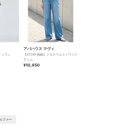
アバハウス マヴィ
インワン
【STORY掲載】クロスウエストワイド
デニム
¥10,450
ルファー