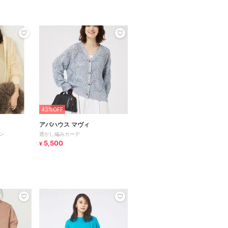
43%OFF
アバハウス マヴィ
ン
透かし編みカーデ
5,500
¥