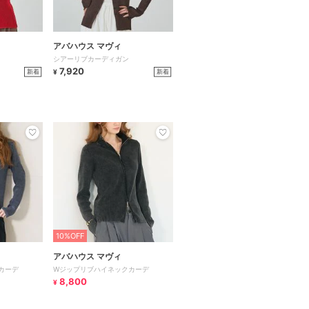
アバハウス マヴィ
シアーリブカーディガン
7,920
新着
新着
¥
10%OFF
アバハウス マヴィ
カーデ
Wジップリブハイネックカーデ
8,800
¥