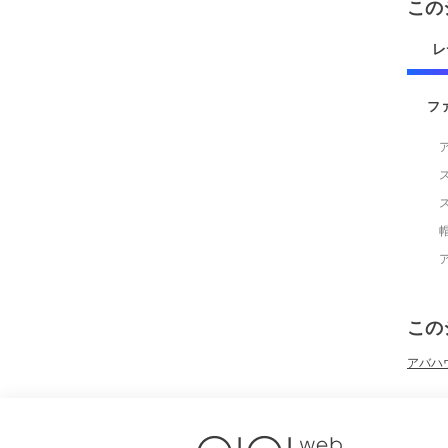
この
レ
フ
この
アバハウ