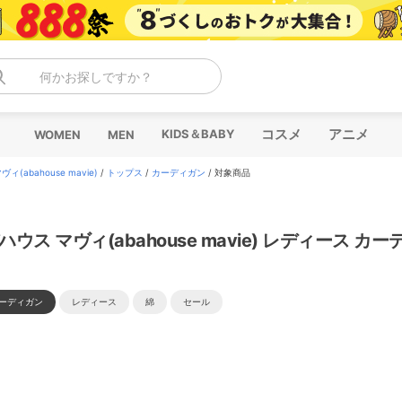
何かお探しですか？
コスメ
アニメ
KIDS＆BABY
WOMEN
MEN
ィ(abahouse mavie)
/
トップス
/
カーディガン
/
対象商品
ハウス マヴィ(abahouse mavie) レディース カ
ーディガン
レディース
綿
セール