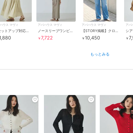
ハウス マヴィ
アバハウス マヴィ
アバハウス マヴィ
アバ
【セットアップ対応】リネンライクシアーマキシスカート
ノースリーブワンピース
【STORY掲載】クロスウエストワイドデニム
シア
1,880
7,722
10,450
7
￥
￥
￥
もっとみる