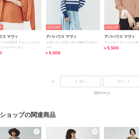
F
33%OFF
44%OFF
ウス マヴィ
アバハウス マヴィ
アバハウス マヴィ
ンブル対応】ウォッシャブル
スポンジングボーダー2WAYプルオー
ラメプレーティング２Ｗ
ックカーディガン
バー
5,500
¥
0
5,500
¥
前へ
次へ
1/1ページ
ショップの関連商品