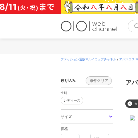
コ
ン
テ
ン
ツ
へ
ス
キ
ッ
プ
ファッション通販マルイウェブチャネル
/
アバハウス マヴ
絞り込み
条件クリア
アバ
性別
レディース
レディース
カ
サイズ
価格