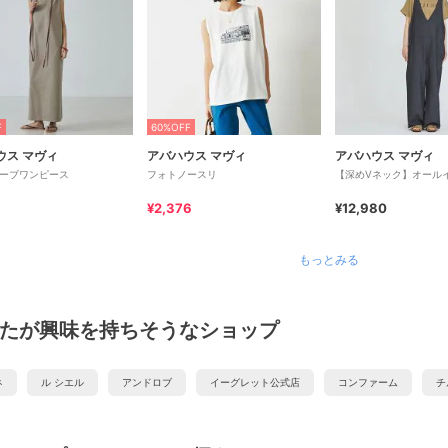
F
60%OFF
ウス マヴィ
アバハウス マヴィ
アバハウス マヴィ
ーブワンピース
フォトノースリ
【深めVネック】オール
¥2,376
¥12,980
もっとみる
たが興味を持ちそうなショップ
ネ
ル シエル
アンドロブ
イーグレット公式店
コンファーム
チ