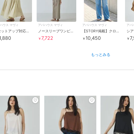
ハウス マヴィ
アバハウス マヴィ
アバハウス マヴィ
アバ
【セットアップ対応】リネンライクシアーマキシスカート
ノースリーブワンピース
【STORY掲載】クロスウエストワイドデニム
シア
1,880
7,722
10,450
7
￥
￥
￥
もっとみる