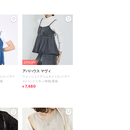
20%OFF
アバハウス マヴィ
ミ/レイヤー
ウォッシュドデニムキャミ/レイヤー
夏服
ド/バックリボン/春服/夏服
7,480
¥