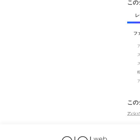
この
レ
フ
この
アバハウ