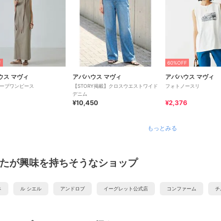
F
60%OFF
ウス マヴィ
アバハウス マヴィ
アバハウス マヴィ
ーブワンピース
【STORY掲載】クロスウエストワイド
フォトノースリ
デニム
¥10,450
¥2,376
もっとみる
たが興味を持ちそうなショップ
ネ
ル シエル
アンドロブ
イーグレット公式店
コンファーム
チ