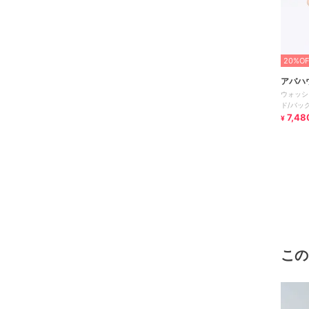
20%OF
アバハ
ウォッシ
ド/バッ
7,48
¥
この