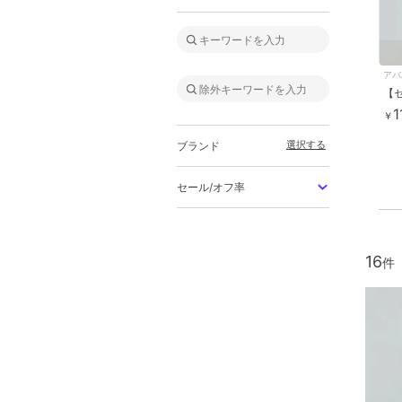
アバ
1
￥
選択する
ブランド
セール/オフ率
16