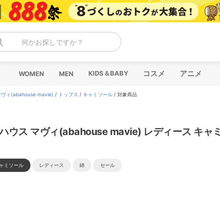
何かお探しですか？
コスメ
アニメ
KIDS＆BABY
WOMEN
MEN
ィ(abahouse mavie)
/
トップス
/
キャミソール
/
対象商品
ハウス マヴィ(abahouse mavie) レディース キ
ャミソール
レディース
綿
セール