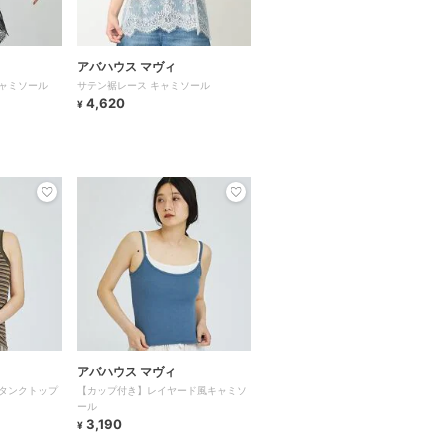
アバハウス マヴィ
ャミソール
サテン裾レース キャミソール
4,620
¥
アバハウス マヴィ
タンクトップ
【カップ付き】レイヤード風キャミソ
ール
3,190
¥