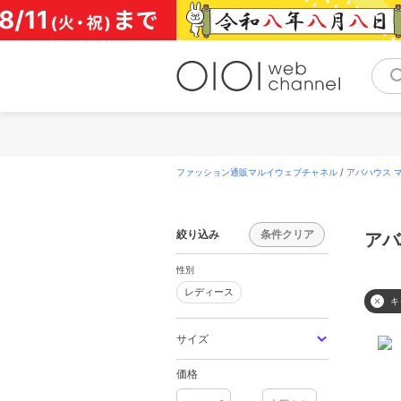
コ
ン
テ
ン
ツ
へ
ス
キ
ッ
プ
ファッション通販マルイウェブチャネル
/
アバハウス マヴ
絞り込み
条件クリア
アバ
性別
レディース
レディース
キ
サイズ
価格