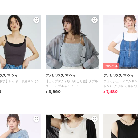
20%OFF
ウス マヴィ
アバハウス マヴィ
アバハウス マヴィ
付き】レイヤード風キャミソ
【カップ付き / 取り外し可能】ダブル
ウォッシュドデニムキャ
ストラップキャミソール
ド/バックリボン/春服/
0
3,960
7,480
¥
¥