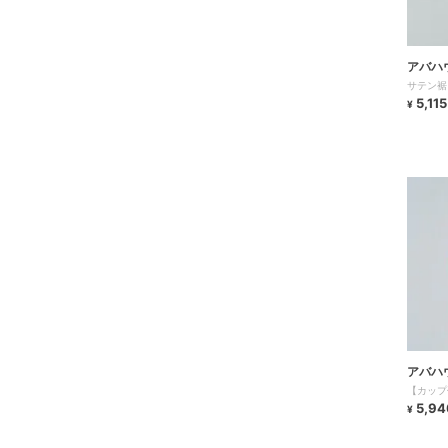
アバハ
サテン裾
5,115
¥
アバハ
【カップ
5,94
¥