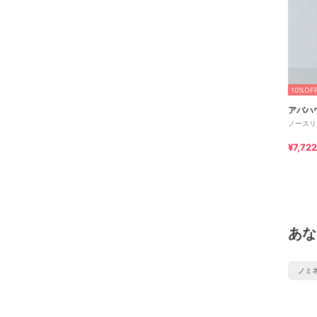
10%OF
アバハ
ノースリ
¥7,722
あな
ノミ