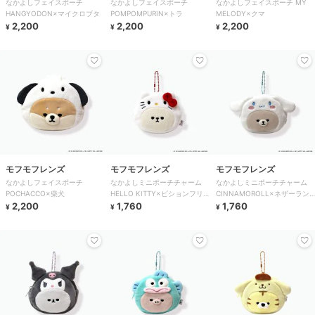
なかよしフェイスポーチ
なかよしフェイスポーチ
なかよしフェイスポーチ MY
HANGYODON×マイクロブタ
POMPOMPURIN×トラ
MELODY×クマ
2,200
2,200
2,200
¥
¥
¥
モフモフレンズ
モフモフレンズ
モフモフレンズ
なかよしフェイスポーチ
なかよしミニポーチチャーム
なかよしミニポーチチャーム
POCHACCO×柴犬
HELLO KITTY×ビションフリ
CINNAMOROLL×ネザーラン
2,200
ーゼ
1,760
ドドワーフ
1,760
¥
¥
¥