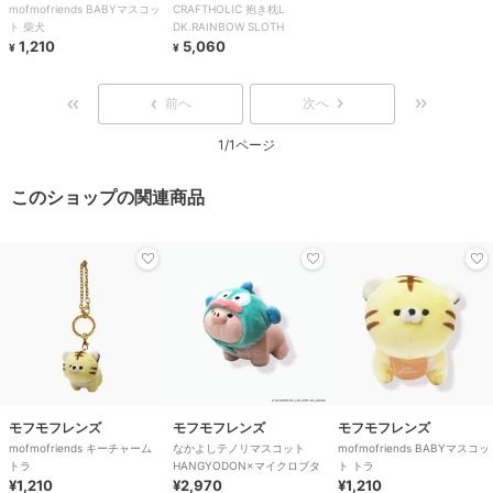
mofmofriends BABYマスコッ
CRAFTHOLIC 抱き枕L
ト 柴犬
DK.RAINBOW SLOTH
1,210
5,060
¥
¥
前へ
次へ
1/1ページ
このショップの関連商品
モフモフレンズ
モフモフレンズ
モフモフレンズ
mofmofriends キーチャーム
なかよしテノリマスコット
mofmofriends BABYマスコッ
トラ
HANGYODON×マイクロブタ
ト トラ
¥1,210
¥2,970
¥1,210