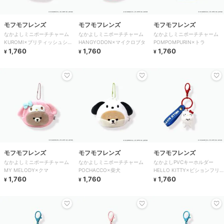
モフモフレンズ
モフモフレンズ
モフモフレンズ
なかよしミニポーチチャーム
なかよしミニポーチチャーム
なかよしミニポーチチャーム
KUROMI×ブリティッシュショ
HANGYODON×マイクロブタ
POMPOMPURIN×トラ
ートヘア
1,760
1,760
1,760
¥
¥
¥
モフモフレンズ
モフモフレンズ
モフモフレンズ
なかよしミニポーチチャーム
なかよしミニポーチチャーム
なかよしPVCキーホルダー
MY MELODY×クマ
POCHACCO×柴犬
HELLO KITTY×ビションフリ
1,760
1,760
ーゼ
1,760
¥
¥
¥