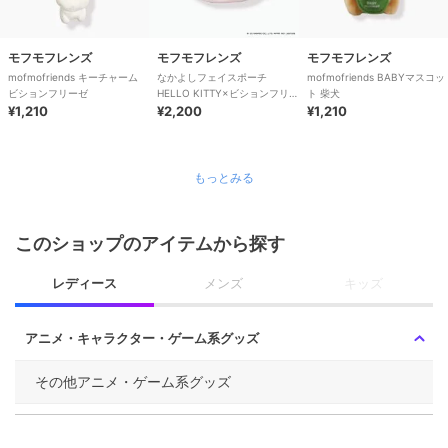
モフモフレンズ
モフモフレンズ
モフモフレンズ
mofmofriends キーチャーム
なかよしフェイスポーチ
mofmofriends BABYマスコッ
ビションフリーゼ
HELLO KITTY×ビションフリ
ト 柴犬
¥1,210
ーゼ
¥2,200
¥1,210
もっとみる
このショップのアイテムから探す
レディース
メンズ
キッズ
アニメ・キャラクター・ゲーム系グッズ
その他アニメ・ゲーム系グッズ