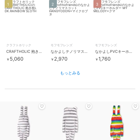
1
2
3
クラフトホリック
モフモフレンズ
モフモフレンズ
CRAFTHOLIC 抱き枕L DK.RAINBOW SLOTH
なかよしテノリマスコット HANGYODON×マイクロブタ
なかよしPVCキーホルダー MY MELODY×クマ
5,060
2,970
1,760
￥
￥
￥
もっとみる