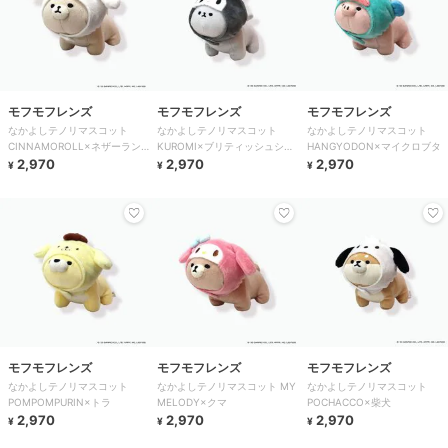
モフモフレンズ
モフモフレンズ
モフモフレンズ
なかよしテノリマスコット
なかよしテノリマスコット
なかよしテノリマスコット
CINNAMOROLL×ネザーラン
KUROMI×ブリティッシュショ
HANGYODON×マイクロブタ
ドドワーフ
2,970
ートヘア
2,970
2,970
¥
¥
¥
モフモフレンズ
モフモフレンズ
モフモフレンズ
なかよしテノリマスコット
なかよしテノリマスコット MY
なかよしテノリマスコット
POMPOMPURIN×トラ
MELODY×クマ
POCHACCO×柴犬
2,970
2,970
2,970
¥
¥
¥