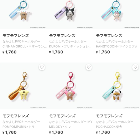
モフモフレンズ
モフモフレンズ
モフモフレンズ
なかよしPVCキーホルダー
なかよしPVCキーホルダー
なかよしPVCキーホルダー
CINNAMOROLL×ネザーラン
KUROMI×ブリティッシュショ
HANGYODON×マイクロブタ
ドドワーフ
1,760
ートヘア
1,760
1,760
¥
¥
¥
モフモフレンズ
モフモフレンズ
モフモフレンズ
なかよしPVCキーホルダー
なかよしPVCキーホルダー MY
なかよしPVCキーホルダー
POMPOMPURIN×トラ
MELODY×クマ
POCHACCO×柴犬
1,760
1,760
1,760
¥
¥
¥