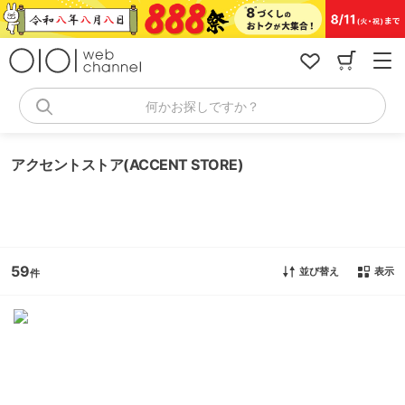
コ
ン
テ
ン
ツ
へ
何かお探しですか？
ス
キ
ッ
アクセントストア(ACCENT STORE)
プ
59
並び替え
表示