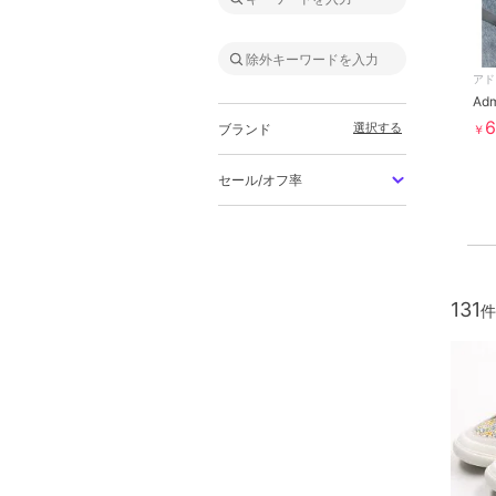
アド
6
選択する
ブランド
￥
セール/オフ率
131