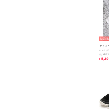
期間限定
アドミ
Admira
ル/AD83
5,39
¥