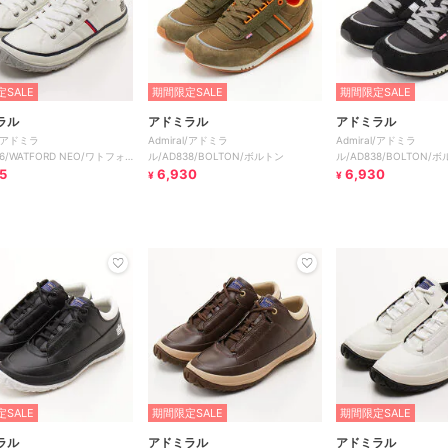
SALE
期間限定SALE
期間限定SALE
ラル
アドミラル
アドミラル
l/アドミラ
Admiral/アドミラ
Admiral/アドミラ
36/WATFORD NEO/ワトフォ
ル/AD838/BOLTON/ボルトン
ル/AD838/BOLTON/
オ
5
6,930
6,930
¥
¥
SALE
期間限定SALE
期間限定SALE
ラル
アドミラル
アドミラル