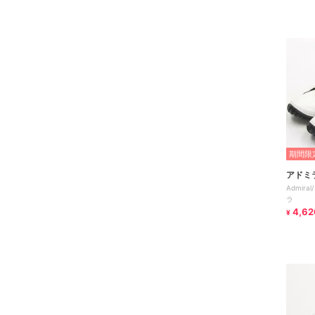
期間限定
アドミ
Admira
ラ
4,62
¥