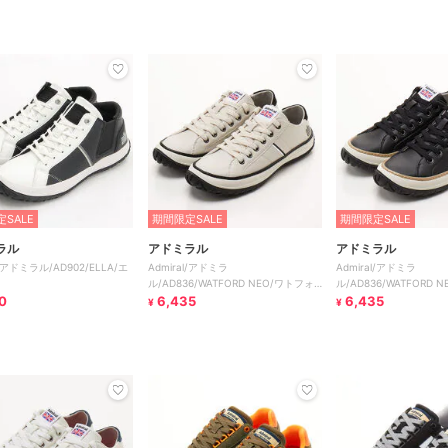
SALE
期間限定SALE
期間限定SALE
ラル
アドミラル
アドミラル
l/アドミラル/AD902/ELLA/エ
Admiral/アドミラ
Admiral/アドミラ
ル/AD836/WATFORD NEO/ワトフォ
ル/AD836/WATFORD 
0
ード ネオ
6,435
ード ネオ
6,435
¥
¥