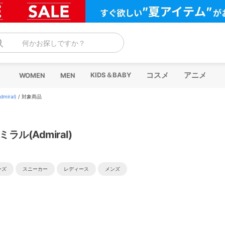
何かお探しですか？
コスメ
アニメ
KIDS＆BABY
WOMEN
MEN
iral)
/
対象商品
ラル(Admiral)
ーズ
スニーカー
レディース
メンズ