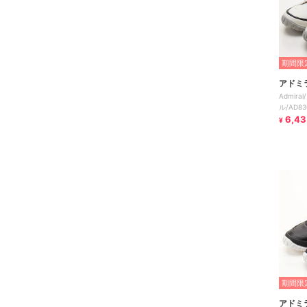
期間限定
アドミ
Admira
ル/AD8
ード ネ
6,43
¥
期間限定
アドミ