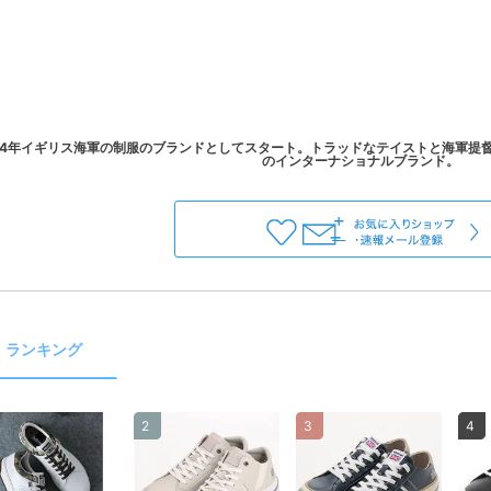
914年イギリス海軍の制服のブランドとしてスタート。トラッドなテイストと海軍提
ランキング
2
3
4