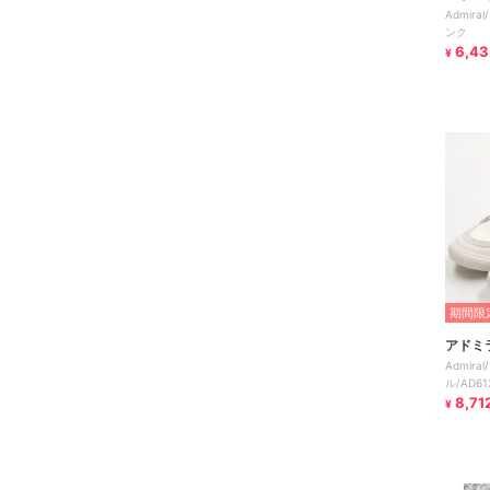
Admira
ンク
6,43
¥
期間限定
アドミ
Admira
ル/AD61
8,71
¥