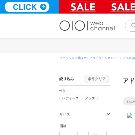
コ
ン
テ
ン
ツ
へ
ス
キ
ッ
プ
ファッション通販マルイウェブチャネル
/
アドミラル(Adm
絞り込み
条件クリア
アドミ
性別
レディース
メンズ
レディース
メンズ
シュ
サイズ
価格