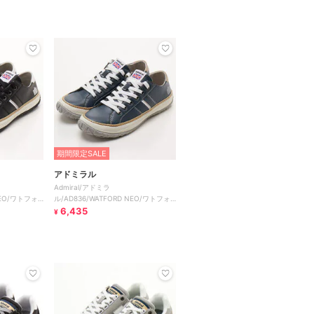
期間限定SALE
アドミラル
Admiral/アドミラ
NEO/ワトフォ
ル/AD836/WATFORD NEO/ワトフォ
ード ネオ
6,435
¥