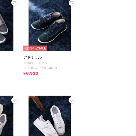
期間限定SALE
アドミラル
Admiral/アドミラ
ル/AD834/PORTSMOUT
6,930
¥