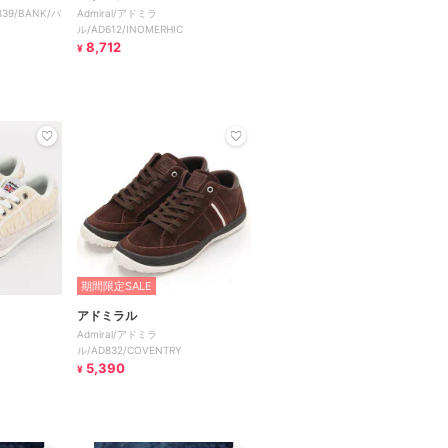
839/BANK/バ
Admiral/アドミラ
ル/AD612/INOMERHIC
8,712
¥
期間限定SALE
アドミラル
Admiral/アドミラ
ル/AD832/COVENTRY
5,390
¥