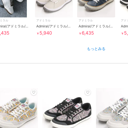
ミラル
アドミラル
アドミラル
アド
Admiral/アドミラル/AD828/CAMBRIDGE
Admiral/アドミラル/AD802/NOAH/ノア
Admiral/アドミラル/AD836/WATFORD NEO/ワトフォード ネオ
,435
5,940
6,435
5
￥
￥
￥
もっとみる