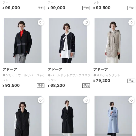
ラー
ラー
ット
99,000
99,000
93,500
予約
予約
予約
¥
¥
¥
アドーア
アドーア
アドーア
◆ソリッドウールリバージャケ
◆パールドットダブルクロスジ
◆キルティングジレ
ット
ャケット
79,200
予約
¥
93,500
68,200
予約
予約
¥
¥