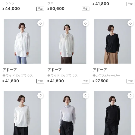
ーシャツ
ウス
41,800
予約
¥
44,000
50,600
予約
予約
¥
¥
アドーア
アドーア
アドーア
◆ワイドボゥブラウス
◆ワイドボゥブラウス
◆カフスジャージー
41,800
41,800
27,500
予約
予約
予約
¥
¥
¥