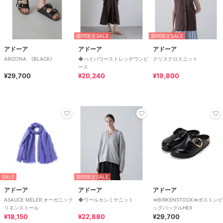
期間限定SALE
期間限定SALE
アドーア
アドーア
アドーア
ARIZONA (BLACK)
◆ハイパワーストレッチワンピ
クリスクロスニット
ース
¥29,700
¥20,240
¥19,800
SALE
期間限定SALE
アドーア
アドーア
アドーア
ASAUCE MELER オーガニック
◆ウールカシミヤニット
≪BIRKENSTOCK≫ボストンビ
リネンストール
ッグバックルHEX
¥18,150
¥22,880
¥29,700