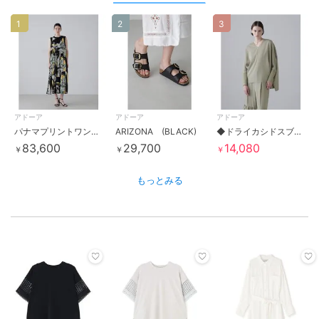
1
2
3
アドーア
アドーア
アドーア
パナマプリントワンピース
ARIZONA (BLACK)
◆ドライカシドスブラウス
83,600
29,700
14,080
￥
￥
￥
もっとみる