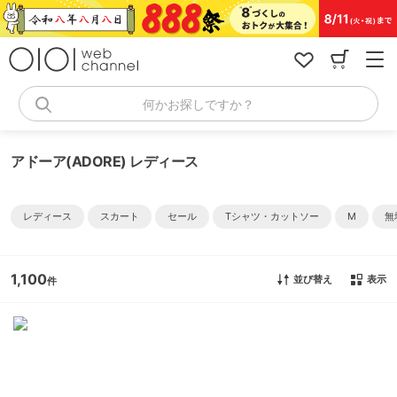
コ
ン
テ
ン
ツ
へ
何かお探しですか？
ス
キ
ッ
アドーア(ADORE) レディース
プ
レディース
スカート
セール
Tシャツ・カットソー
M
無
1,100
並び替え
表示