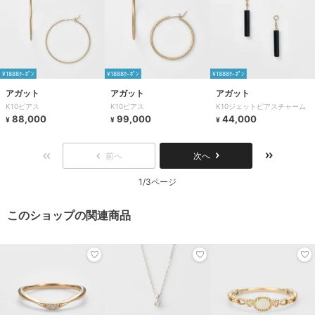
¥1888ｸｰﾎﾟﾝ
¥1888ｸｰﾎﾟﾝ
¥1888ｸｰﾎﾟﾝ
アガット
アガット
アガット
K10ピアス
K10ピアス
K10ジェットピアスチャーム
88,000
99,000
44,000
¥
¥
¥
前へ
次へ
1/3ページ
このショップの関連商品