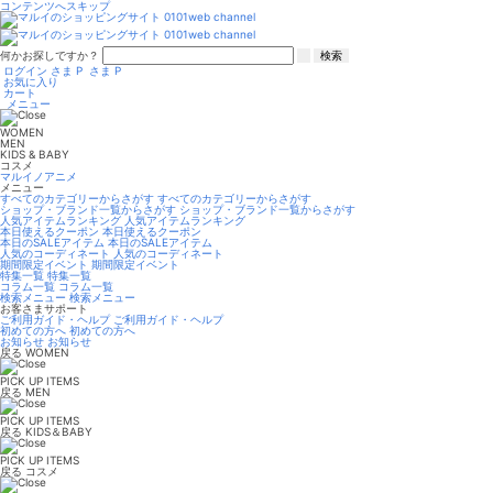
コンテンツへスキップ
何かお探しですか？
検索
ログイン
さま
P
さま
P
お気に入り
カート
メニュー
WOMEN
MEN
KIDS & BABY
コスメ
マルイノアニメ
メニュー
すべてのカテゴリーからさがす
すべてのカテゴリーからさがす
ショップ・ブランド一覧からさがす
ショップ・ブランド一覧からさがす
人気アイテムランキング
人気アイテムランキング
本日使えるクーポン
本日使えるクーポン
本日のSALEアイテム
本日のSALEアイテム
人気のコーディネート
人気のコーディネート
期間限定イベント
期間限定イベント
特集一覧
特集一覧
コラム一覧
コラム一覧
検索メニュー
検索メニュー
お客さまサポート
ご利用ガイド・ヘルプ
ご利用ガイド・ヘルプ
初めての方へ
初めての方へ
お知らせ
お知らせ
戻る
WOMEN
PICK UP ITEMS
戻る
MEN
PICK UP ITEMS
戻る
KIDS＆BABY
PICK UP ITEMS
戻る
コスメ