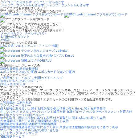
カテゴリーからさがす
カテゴリーからさがす
ショップ・ブランドからさがす
ショップ・ブランドからさがす
公式アプリでお買物しませんか？
アプリ限定クーポンやおトクな情報を配信中！
メールマガジン・公式SNSもお見逃しなく！
お気に入り商品の値下げ・再入荷や
おトクなセール情報がいち早く受け取れます！
メールマガジン
メールマガジン
LINE公式アカウント
公式X
そのほかのマルイ公式SNS
マルイノアニメ・イベント情報
ラクチンきれいシューズ velikoko
靴下のような履き心地パンプス Kesou
韓国コスメ KOREAJU
会員登録・エポスカード入会
新規会員登録
新規会員登録
エポスカード入会のご案内
エポスカード入会のご案内
インフォメーション
ご利用ガイド・ヘルプ
ご利用ガイド・ヘルプ
初めての方へ
初めての方へ
お知らせ
お知らせ
マルイウェブチャネルについて
マルイのファッション通販「マルイウェブチャネル」では、レディース・メンズ・キッズ・ベビー
の定番からトレンドアイテムまで幅広くラインナップ。お気に入りのアイテムが見つかるオンライ
ンショップです。
おトクなクーポンは毎日開催！エポスカードのご利用でいつでも配送料無料です。
ご利用規約
ご利用規約
プライバシーポリシー
個人情報の取り扱いに関する同意条項
個人情報の取り扱いに関する同意条項
丸井グループ カスタマーハラスメント対応方針
丸井グループ カスタマーハラスメント対応方針
cookieポリシー
cookieポリシー
特定商取引に関する法律に基づく表示
特定商取引に関する法律に基づく表示
古物営業法に基づく表示
古物営業法に基づく表示
酒類販売管理者標識
酒類販売管理者標識
高度管理医療機器等販売許可に基づく表示
高度管理医療機器等販売許可に基づく表示
マルイウェブチャネル出店のお問い合わせ
サイトマップ
サイトマップ
宅配買取サービス