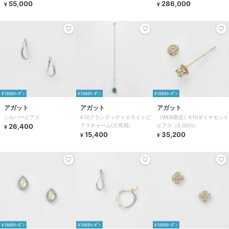
55,000
286,000
¥
¥
¥1888ｸｰﾎﾟﾝ
¥1888ｸｰﾎﾟﾝ
¥1888ｸｰﾎﾟﾝ
アガット
アガット
アガット
シルバーピアス
K10グランディディエライトピ
《WEB限定》K10ダイヤモンド
26,400
アスチャーム(片耳用)
ピアス（0.02ct）
¥
15,400
35,200
¥
¥
¥1888ｸｰﾎﾟﾝ
¥1888ｸｰﾎﾟﾝ
¥1888ｸｰﾎﾟﾝ