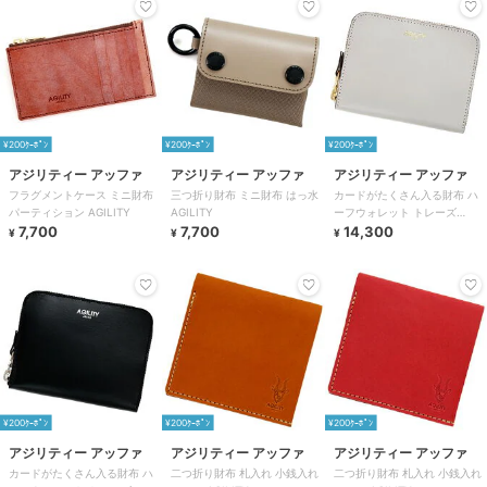
¥200ｸｰﾎﾟﾝ
¥200ｸｰﾎﾟﾝ
¥200ｸｰﾎﾟﾝ
アジリティー アッファ
アジリティー アッファ
アジリティー アッファ
フラグメントケース ミニ財布
三つ折り財布 ミニ財布 はっ水
カードがたくさん入る財布 ハ
パーティション AGILITY
AGILITY
ーフウォレット トレーズ
7,700
7,700
AGILITY
14,300
¥
¥
¥
¥200ｸｰﾎﾟﾝ
¥200ｸｰﾎﾟﾝ
¥200ｸｰﾎﾟﾝ
アジリティー アッファ
アジリティー アッファ
アジリティー アッファ
カードがたくさん入る財布 ハ
二つ折り財布 札入れ 小銭入れ
二つ折り財布 札入れ 小銭入れ