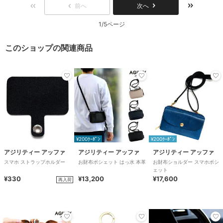
前へ
次へ
1/5ページ
このショップの関連商品
¥200ｸｰﾎﾟﾝ
¥200ｸｰﾎﾟﾝ
アジリティー アッファ
アジリティー アッファ
アジリティー アッファ
スマホ ストラップホルダー
お財布ポシェット はっ水 本革
お財布ショルダー スマホポシ
ェット
¥330
¥13,200
¥17,600
再入荷