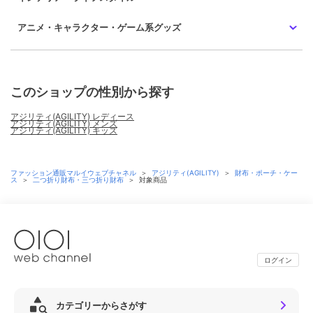
アニメ・キャラクター・ゲーム系グッズ
このショップの性別から探す
アジリティ(AGILITY) レディース
アジリティ(AGILITY) メンズ
アジリティ(AGILITY) キッズ
ファッション通販マルイウェブチャネル
＞
アジリティ(AGILITY)
＞
財布・ポーチ・ケー
ス
＞
二つ折り財布・三つ折り財布
＞
対象商品
ログイン
カテゴリーからさがす