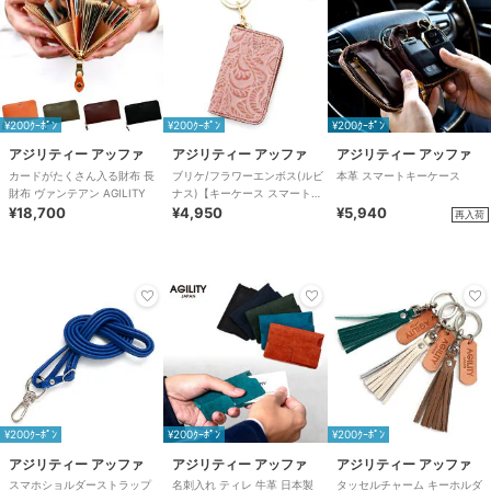
¥200ｸｰﾎﾟﾝ
¥200ｸｰﾎﾟﾝ
¥200ｸｰﾎﾟﾝ
アジリティー アッファ
アジリティー アッファ
アジリティー アッファ
カードがたくさん入る財布 長
ブリケ/フラワーエンボス(ルビ
本革 スマートキーケース
財布 ヴァンテアン AGILITY
ナス)【キーケース スマートキ
¥18,700
ー 本革】AGILITY
¥4,950
¥5,940
再入荷
¥200ｸｰﾎﾟﾝ
¥200ｸｰﾎﾟﾝ
¥200ｸｰﾎﾟﾝ
アジリティー アッファ
アジリティー アッファ
アジリティー アッファ
スマホショルダーストラップ
名刺入れ ティレ 牛革 日本製
タッセルチャーム キーホルダ