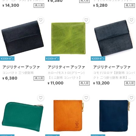
6,380
再入荷
¥
ウォレット 折財布】AGILITY
14,300
AGILITY
5,280
再入荷
再入荷
¥
¥
¥200ｸｰﾎﾟﾝ
¥200ｸｰﾎﾟﾝ
¥200ｸｰﾎﾟﾝ
アジリティー アッファ
アジリティー アッファ
アジリティー アッファ
コンパクト 三つ折財布
カロ―/モストロ(グリーン)
コモド/ロロマ【折財布 コンパ
6,380
【ミニ財布 コンパクト】
クト 二つ折り財布 本革】
再入荷
¥
11,000
AGILITY
13,200
再入荷
再入荷
¥
¥