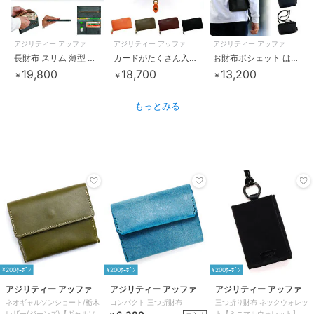
アジリティー アッファ
アジリティー アッファ
アジリティー アッファ
長財布 スリム 薄型 プラン AGILITY
カードがたくさん入る財布 長財布 ヴァンテアン AGILITY
お財布ポシェット はっ水 本革
19,800
18,700
13,200
￥
￥
￥
もっとみる
¥200ｸｰﾎﾟﾝ
¥200ｸｰﾎﾟﾝ
¥200ｸｰﾎﾟﾝ
アジリティー アッファ
アジリティー アッファ
アジリティー アッファ
ネオギャルソンショート/栃木
コンパクト 三つ折財布
三つ折り財布 ネックウォレッ
レザー(ジーンズ)【ギャルソン
ト【ミニマルウォレット】