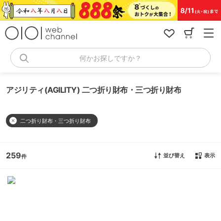
コ
ン
テ
ン
ツ
へ
何かお探しですか？
ス
キ
ッ
アジリティ(AGILITY) 二つ折り財布・三つ折り財布
プ
二つ折り財布・三つ折り財布
259
並び替え
表示