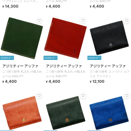
ーフウォレット トレーズ
ムール AGILITY
ムール AGILITY
AGILITY
14,300
4,400
4,400
¥
¥
¥
¥200ｸｰﾎﾟﾝ
¥200ｸｰﾎﾟﾝ
¥200ｸｰﾎﾟﾝ
アジリティー アッファ
アジリティー アッファ
アジリティー アッファ
二つ折り財布 札入れ 小銭入れ
二つ折り財布 札入れ 小銭入れ
三つ折り財布 コンパクト ルプ
ムール AGILITY
ムール AGILITY
リエ アジリティ
4,400
4,400
12,100
¥
¥
¥