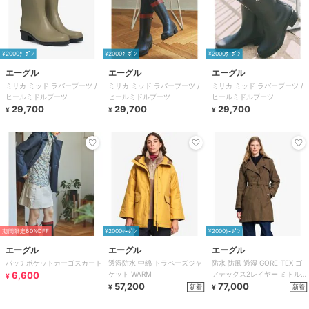
¥2000ｸｰﾎﾟﾝ
¥2000ｸｰﾎﾟﾝ
¥2000ｸｰﾎﾟﾝ
エーグル
エーグル
エーグル
ミリカ ミッド ラバーブーツ /
ミリカ ミッド ラバーブーツ /
ミリカ ミッド ラバーブーツ /
ヒールミドルブーツ
ヒールミドルブーツ
ヒールミドルブーツ
29,700
29,700
29,700
¥
¥
¥
期間限定60%OFF
¥2000ｸｰﾎﾟﾝ
¥2000ｸｰﾎﾟﾝ
エーグル
エーグル
エーグル
パッチポケットカーゴスカート
透湿防水 中綿 トラペーズジャ
防水 防風 透湿 GORE-TEX ゴ
6,600
ケット WARM
アテックス2レイヤー ミドル丈
¥
57,200
トレンチコート
77,000
新着
新着
¥
¥