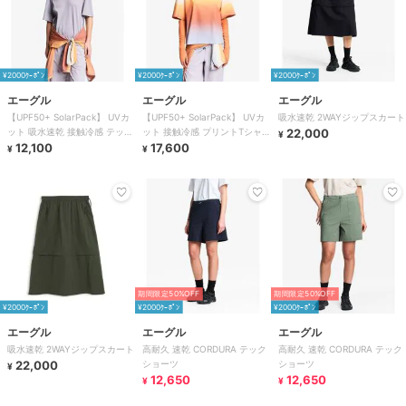
¥2000ｸｰﾎﾟﾝ
¥2000ｸｰﾎﾟﾝ
¥2000ｸｰﾎﾟﾝ
エーグル
エーグル
エーグル
【UPF50+ SolarPack】 UVカ
【UPF50+ SolarPack】 UVカ
吸水速乾 2WAYジップスカート
ット 吸水速乾 接触冷感 テック
ット 接触冷感 プリントTシャ
22,000
¥
Tシャツ
12,100
ツ
17,600
¥
¥
期間限定50%OFF
期間限定50%OFF
¥2000ｸｰﾎﾟﾝ
¥2000ｸｰﾎﾟﾝ
¥2000ｸｰﾎﾟﾝ
エーグル
エーグル
エーグル
吸水速乾 2WAYジップスカート
高耐久 速乾 CORDURA テック
高耐久 速乾 CORDURA テック
22,000
ショーツ
ショーツ
¥
12,650
12,650
¥
¥