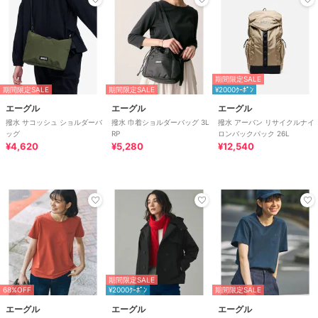
期間限定SALE
期間限定SALE
期間限定SALE
¥2000ｸｰﾎﾟﾝ
エーグル
エーグル
エーグル
撥水 サコッシュ ショルダーバ
撥水 巾着ショルダーバッグ 3L
撥水 アーバン リサイクルナイ
ッグ
RP
ロンバックパック 26L
¥4,620
¥5,280
¥12,540
期間限定SALE
68%OFF
¥2000ｸｰﾎﾟﾝ
期間限定SALE
エーグル
エーグル
エーグル