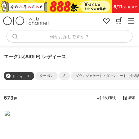
コ
ン
テ
ン
ツ
へ
何かお探しですか？
ス
キ
ッ
エーグル(AIGLE) レディース
プ
クーポン
S
ダウンジャケット・ダウンコート（中綿
レディース
673
並び替え
表示