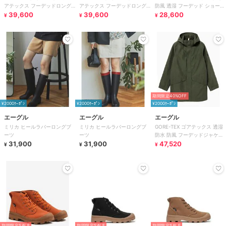
アテックス フーデッドロング
アテックス フーデッドロング
防風 透湿 フーデッド ショート
トレンチコート
39,600
トレンチコート
39,600
トレンチコート フード取り外
28,600
¥
¥
¥
し
期間限定40%OFF
¥2000ｸｰﾎﾟﾝ
¥2000ｸｰﾎﾟﾝ
¥2000ｸｰﾎﾟﾝ
エーグル
エーグル
エーグル
ミリカ ヒールラバーロングブ
ミリカ ヒールラバーロングブ
GORE-TEX ゴアテックス 透湿
ーツ
ーツ
防水 防風 フーデッドジャケッ
31,900
31,900
ト フード脱着可 T-KIT対応
47,520
¥
¥
¥
期間限定SALE
期間限定SALE
期間限定SALE