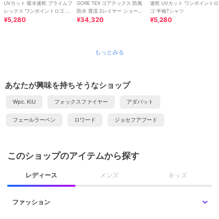
UVカット 吸水速乾 プライムフ
GORE TEX ゴアテックス 防風
速乾 UVカット ワンポイントロ
レックス ワンポイントロゴ 半
防水 透湿 2レイヤー ショート
ゴ 半袖Tシャツ
袖Tシャツ RP
¥5,280
トレンチコート / フード脱着
¥34,320
¥5,280
もっとみる
あなたが興味を持ちそうなショップ
Wpc. KiU
フォックスファイヤー
アダバット
フェールラーベン
ロワード
ジョセフアブード
このショップのアイテムから探す
レディース
メンズ
キッズ
ファッション