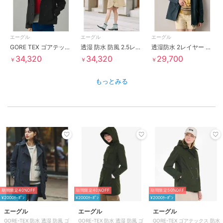
エーグル
エーグル
エーグル
GORE TEX ゴアテックス 防風 防水 透湿 2レイヤー ショートトレンチコート / フード脱着
透湿 防水 防風 2.5レイヤー フーデッドロングコート RP
透湿防水 2レイヤー フーディジャケット RP
34,320
34,320
29,700
￥
￥
￥
もっとみる
期間限定40%OFF
期間限定40%OFF
期間限定50%OFF
¥2000ｸｰﾎﾟﾝ
¥2000ｸｰﾎﾟﾝ
¥2000ｸｰﾎﾟﾝ
エーグル
エーグル
エーグル
GORE-TEX 防水 透湿 防風 ゴ
GORE-TEX 防水 透湿 防風 ゴ
GORE-TEX ゴアテックス 防水