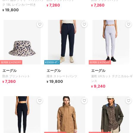
ク 18L レインカバー付き
7,260
7,260
¥
¥
19,800
¥
期間限定40%OFF
¥2000ｸｰﾎﾟﾝ
期間限定40%OFF
エーグル
エーグル
エーグル
防水 プリントハット
撥水 ストレートパンツ
速乾 UVカット テクニカルレギ
7,260
19,800
ンス
¥
¥
9,240
¥