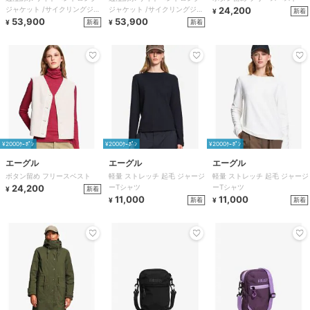
ジャケット /サイクリングジャ
ジャケット /サイクリングジャ
24,200
新着
¥
ケット
53,900
ケット
53,900
新着
新着
¥
¥
¥2000ｸｰﾎﾟﾝ
¥2000ｸｰﾎﾟﾝ
¥2000ｸｰﾎﾟﾝ
エーグル
エーグル
エーグル
ボタン留め フリースベスト
軽量 ストレッチ 起毛 ジャージ
軽量 ストレッチ 起毛 ジャージ
24,200
ーTシャツ
ーTシャツ
新着
¥
11,000
11,000
新着
新着
¥
¥