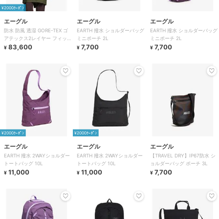
¥2000ｸｰﾎﾟﾝ
エーグル
エーグル
エーグル
防水 防風 透湿 GORE-TEX ゴ
EARTH 撥水 ショルダーバッグ
EARTH 撥水 ショルダーバッグ
アテックス2レイヤー フィッシ
ミニポーチ 2L
ミニポーチ 2L
ュテールロングジャケット T-K
83,600
7,700
7,700
¥
¥
¥
¥2000ｸｰﾎﾟﾝ
¥2000ｸｰﾎﾟﾝ
エーグル
エーグル
エーグル
EARTH 撥水 2WAYショルダー
EARTH 撥水 2WAYショルダー
【TRAVEL DRY】IP67防水 シ
トートバッグ 10L
トートバッグ 10L
ョルダーバッグ ポーチ 3L
11,000
11,000
7,700
¥
¥
¥