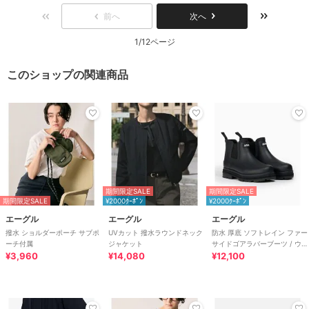
前へ
次へ
1/12ページ
このショップの関連商品
期間限定SALE
期間限定SALE
期間限定SALE
¥2000ｸｰﾎﾟﾝ
¥2000ｸｰﾎﾟﾝ
エーグル
エーグル
エーグル
撥水 ショルダーポーチ サブポ
UVカット 撥水ラウンドネック
防水 厚底 ソフトレイン ファー
ーチ付属
ジャケット
サイドゴアラバーブーツ / ウィ
¥3,960
¥14,080
ンターブーツ
¥12,100