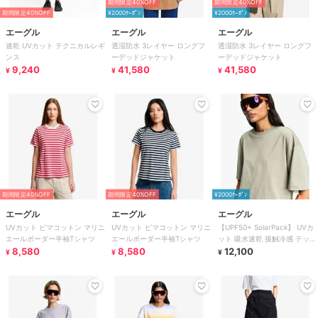
期間限定40%OFF
期間限定40%OFF
期間限定40%OFF
¥2000ｸｰﾎﾟﾝ
¥2000ｸｰﾎﾟﾝ
エーグル
エーグル
エーグル
速乾 UVカット テクニカルレギ
透湿防水 3レイヤー ロングフ
透湿防水 3レイヤー ロングフ
ンス
ーデッドジャケット
ーデッドジャケット
9,240
41,580
41,580
¥
¥
¥
期間限定40%OFF
期間限定40%OFF
¥2000ｸｰﾎﾟﾝ
エーグル
エーグル
エーグル
UVカット ピマコットン マリニ
UVカット ピマコットン マリニ
【UPF50+ SolarPack】 UVカ
エールボーダー半袖Tシャツ
エールボーダー半袖Tシャツ
ット 吸水速乾 接触冷感 テック
8,580
8,580
Tシャツ
12,100
¥
¥
¥