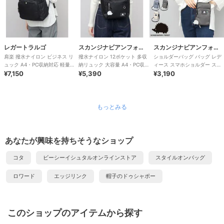
レガートラルゴ
スカンジナビアンフォレスト
スカンジナビアンフォレスト
肩楽 撥水ナイロン ビジネス リ
撥水ナイロン 12ポケット 多収
ショルダーバッグ バッグ レデ
ュック A4・PC収納対応 軽量
納リュック 大容量 A4・PC収
ィース スマホショルダー スマ
肩楽シリーズ
¥7,150
納対応モデル ママバッグ
¥5,390
ホポーチ 撥水 軽量 斜め掛け
¥3,190
もっとみる
あなたが興味を持ちそうなショップ
コタ
ビーシーイシュタルオンラインストア
スタイルオンバッグ
ロワード
エッジリンク
帽子のドゥシャポー
このショップのアイテムから探す