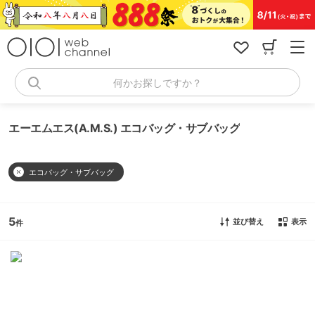
コ
ン
テ
ン
ツ
へ
何かお探しですか？
ス
キ
ッ
エーエムエス(A.M.S.) エコバッグ・サブバッグ
プ
エコバッグ・サブバッグ
5
並び替え
表示