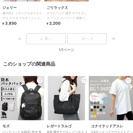
ジェリー
ごリラックス
撥水加工 リサイクルポリエス
サウナバッグ 撥水 サウナグッ
テル スマホ マルチミニショル
ズ バッグ スパバッグ 温泉バッ
ダーバッグ
3,850
グ サウナ ポーチ コンパクト
2,200
¥
¥
前へ
次へ
1/1ページ
このショップの関連商品
モズ
レガートラルゴ
ユナイテッドアスレ
バックパック A4対応 防水 多
肩楽 撥水ナイロン ビジネス ト
5.6オンス ヘビーウェイト ビッ