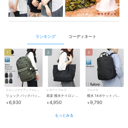
ランキング
コーディネート
1
2
3
スカンジナビアンフォレスト
レガートラルゴ
フルクロ
リュック バックパック デイパック リュックサック 多機能 レディース 通勤 通学 マザーズリュック
肩楽 撥水ナイロン ビジネス トートバッグ A4・PC収納対応 軽量 肩楽シリーズ
撥水 14ポケット バックパック オブロング ビジネスリュック A4サイズ・15インチPC収納対応
6,930
4,950
9,790
￥
￥
￥
もっとみる