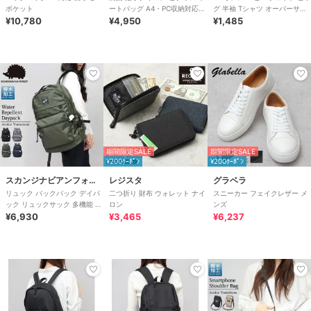
ポケット
ートバッグ A4・PC収納対応
グ 半袖 Tシャツ オーバーサイ
¥10,780
軽量 肩楽シリーズ
¥4,950
ズ レイヤード
¥1,485
期間限定SALE
期間限定SALE
¥200ｸｰﾎﾟﾝ
¥200ｸｰﾎﾟﾝ
スカンジナビアンフォレスト
レジスタ
グラベラ
リュック バックパック デイパ
二つ折り 財布 ウォレット ナイ
スニーカー フェイクレザー メ
ック リュックサック 多機能 レ
ロン
ンズ
ディース 通勤 通学 マザーズリ
¥6,930
¥3,465
¥6,237
ュック