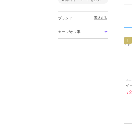
選択する
ブランド
セール/オフ率
1
エニ
2
￥