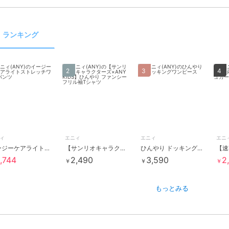
ランキング
2
3
4
ィ
エニィ
エニィ
エニ
イージーケアライトストレッチワイドパンツ
【サンリオキャラクターズ×ANY KIDS】ひんやり ファンシーフリル袖Tシャツ
ひんやり ドッキングワンピース
,744
2,490
3,590
2
￥
￥
￥
もっとみる