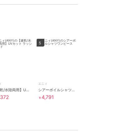
5
ィ
エニィ
【速乾/水陸両用】UVカット ラッシュガード
シアーボイルシャツワンピース
,372
4,791
￥