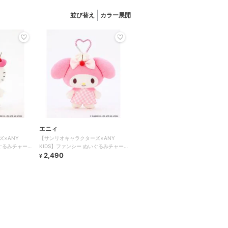
並び替え
カラー展開
エニィ
×ANY
【サンリオキャラクターズ×ANY
いぐるみチャー
KIDS】ファンシー ぬいぐるみチャー
ム
2,490
¥