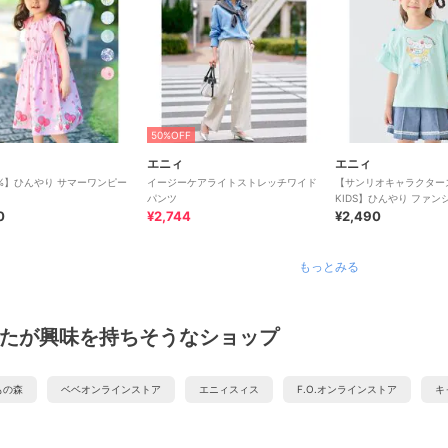
50%OFF
エニィ
エニィ
0%】ひんやり サマーワンピー
イージーケアライトストレッチワイド
【サンリオキャラクターズ
パンツ
KIDS】ひんやり ファン
0
¥2,744
シャツ
¥2,490
もっとみる
たが興味を持ちそうなショップ
もの森
ベベオンラインストア
エニィスィス
F.O.オンラインストア
キ