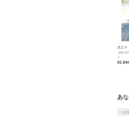
エニィ
【綿10
ス
¥2,99
あな
こど