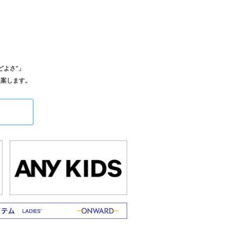
どよさ”」
、