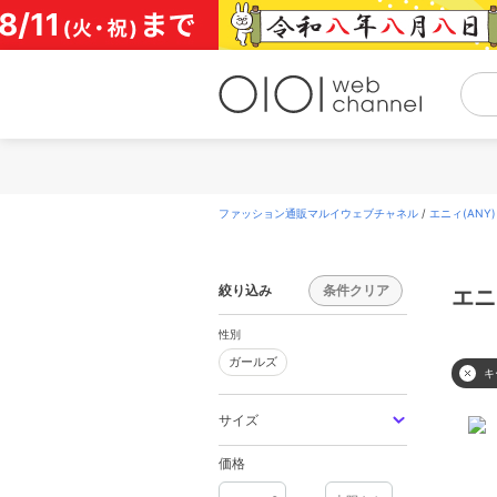
コ
ン
テ
ン
ツ
へ
ス
キ
ッ
プ
ファッション通販マルイウェブチャネル
/
エニィ(ANY)
絞り込み
条件クリア
エニ
性別
ガールズ
ガールズ
キ
サイズ
価格