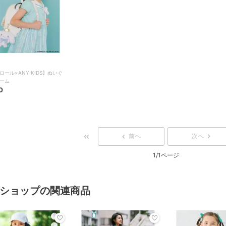
ロール×ANY KIDS】ぬいぐ
ーム
0
前へ
次へ
1/1ページ
ショップの関連商品