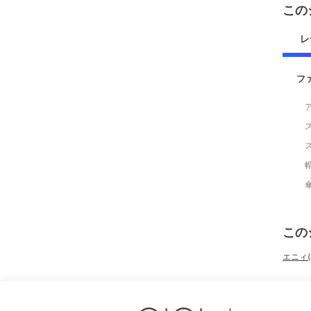
この
レ
フ
この
エニィ(