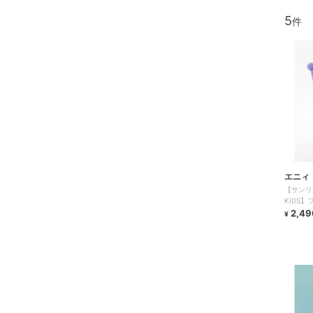
5
エニィ
【サンリ
KIDS
ム
2,49
¥