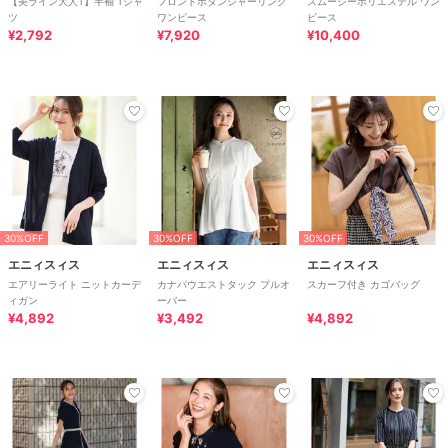
【美ライン大人T】半袖 Tシャ
フロントボタンシャーリング
スムージーポリエステル ワン
ツ
ワンピース
ピース
¥2,792
¥7,920
¥10,400
30%OFF
30%OFF
30%OFF
エニィスィス
エニィスィス
エニィスィス
エアリーライト ニットカーデ
カナパウエストタック プルオ
スカーフ付き カゴバッグ
ィガン
ーバー
¥4,892
¥3,492
¥4,892