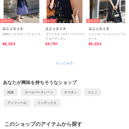
30%OFF
20%OFF
30%OFF
エニィスィス
エニィスィス
エニィスィス
2WAY バイカラー ワンピース
【アイスタッチ】ハーフスリー
ジョーゼットジャージー ワン
ブ カーディガン
ピース
¥6,293
¥4,791
¥6,293
もっとみる
あなたが興味を持ちそうなショップ
組曲
カールパークレーン
オフオン
エニィ
アンフィーロ
インデックス
このショップのアイテムから探す