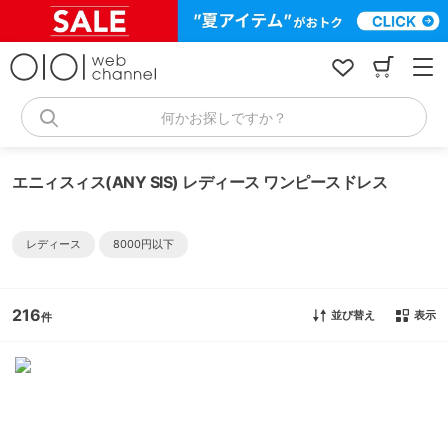
コ
ン
テ
ン
ツ
へ
何かお探しですか？
ス
キ
ッ
エニィスィス(ANY SIS) レディース ワンピースドレス
プ
レディース
8000円以下
216
並び替え
表示