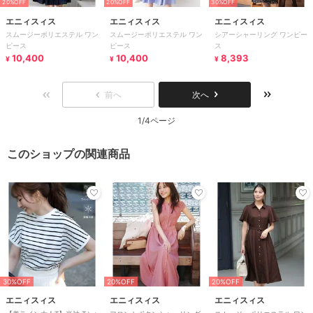
20%OFF
20%OFF
30%OFF
エニィスィス
エニィスィス
エニィスィス
スムージーポリエステル ワン
スムージーポリエステル ワン
シアーシャーリング ワンピー
ピース
ピース
ス
10,400
10,400
8,393
¥
¥
¥
前へ
次へ
1/4ページ
このショップの関連商品
30%OFF
20%OFF
20%OFF
エニィスィス
エニィスィス
エニィスィス