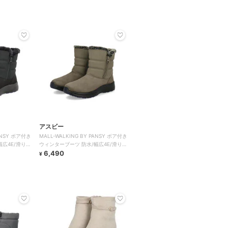
アスビー
PANSY ボア付き
MALL-WALKING BY PANSY ボア付き
幅広4E/滑りに
ウィンターブーツ 防水/幅広4E/滑りに
くい
6,490
¥