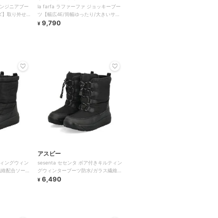
 エンジニアブー
la farfa ラファーファ ジョッキーブー
ズ】取り外せ
ツ【幅広4E/筒幅ゆったり/大きいサイ
ズ】
9,790
¥
アスビー
ルティングウィン
sesenta セセンタ ボア付きキルティン
繊維配合ソー
グウィンターブーツ防水/ガラス繊維配
合ソール/幅広/防寒
6,490
¥