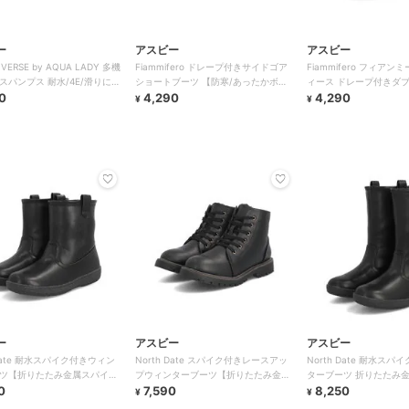
ー
アスビー
アスビー
IVERSE by AQUA LADY 多機
Fiammifero ドレープ付きサイドゴア
Fiammifero フィアン
スパンプス 耐水/4E/滑りにく
ショートブーツ 【防寒/あったかボア
ィース ドレープ付きダ
0
インソール】
4,290
ートブーツ
4,290
¥
¥
ー
アスビー
アスビー
 Date 耐水スパイク付きウィン
North Date スパイク付きレースアッ
North Date 耐水ス
ツ【折りたたみ金属スパイク/
プウィンターブーツ【折りたたみ金属
ターブーツ 折りたたみ金
】
0
スパイク/蓄熱保温】
7,590
蓄熱保温/積寒地対応
8,250
¥
¥