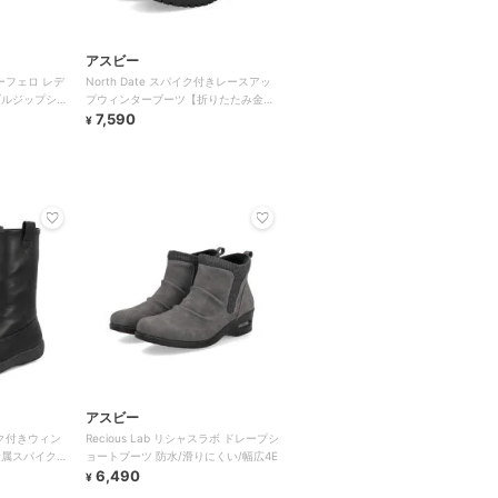
アスビー
ミーフェロ レデ
North Date スパイク付きレースアッ
ブルジップショ
プウィンターブーツ【折りたたみ金属
スパイク/蓄熱保温】
7,590
¥
アスビー
パイク付きウィン
Recious Lab リシャスラボ ドレープシ
属スパイク/
ョートブーツ 防水/滑りにくい/幅広4E
6,490
¥