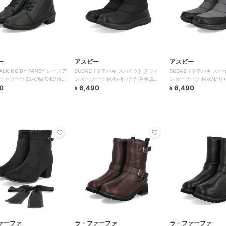
ー
アスビー
アスビー
ALKING BY PANSY レースア
SUDASH ダテハキ スパイク付きウィ
SUDASH ダテハキ ス
ートブーツ 防水/幅広4E/滑り
ンターブーツ 耐水/折りたたみ金属ス
ンターブーツ 耐水/折り
0
パイク
6,490
パイク
6,490
¥
¥
ァーファ
ラ・ファーファ
ラ・ファーファ