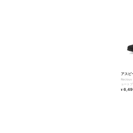
アスビ
Recio
ョートブ
6,49
¥