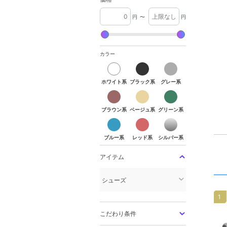
円
〜
円
カラー
ホワイト系
ブラック系
グレー系
ホワイト系
ブラック系
グレー系
ブラウン系
ベージュ系
グリーン系
ブラウン系
ベージュ系
グリーン系
ブルー系
レッド系
シルバー系
ブルー系
レッド系
シルバー系
アイテム
シューズ
1
こだわり条件