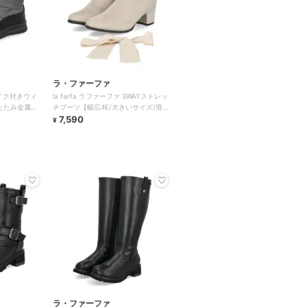
ラ・ファーファ
パイク付きウィ
la farfa ラファーファ 3WAYストレッ
たたみ金属ス
チブーツ【幅広4E/大きいサイズ/滑り
にくい】
7,590
¥
ラ・ファーファ