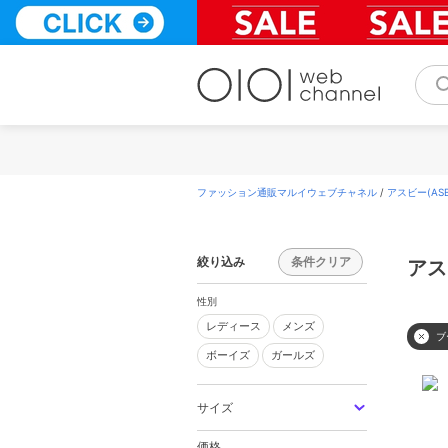
コ
ン
テ
ン
ツ
へ
ス
キ
ッ
プ
ファッション通販マルイウェブチャネル
/
アスビー(ASB
絞り込み
条件クリア
アス
性別
レディース
メンズ
レディース
メンズ
ブ
ボーイズ
ガールズ
ボーイズ
ガールズ
サイズ
価格