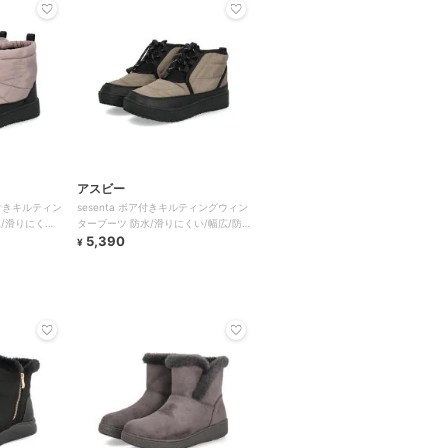
アスビー
sesenta ボア付きキルティングウィン
/滑りにくい/
ターブーツ 防水/滑りにくい/幅広/防
寒
5,390
¥