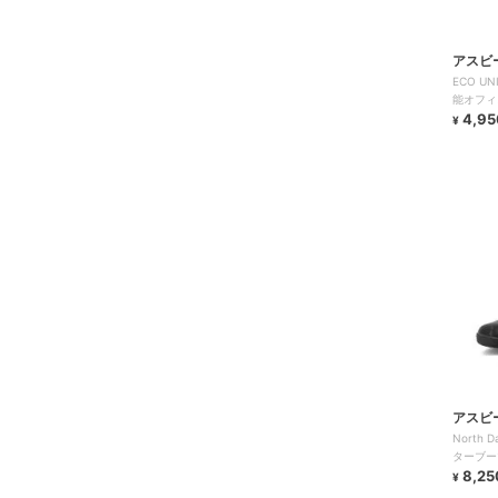
アスビ
ECO UN
能オフィ
い
4,95
¥
アスビ
North
ターブー
蓄熱保温
8,25
¥