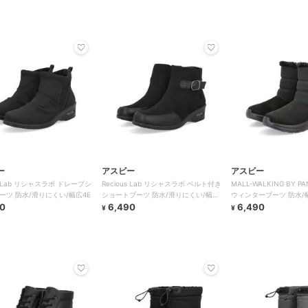
ー
アスビー
アスビー
us Lab リシャスラボ ドレープシ
Recious Lab リシャスラボ ベルト付き
MALL-WALKING BY 
ーツ 防水/滑りにくい/幅広4E
ショートブーツ 防水/滑りにくい/幅広
ウィンターブーツ 防水/
0
4E
6,490
くい
6,490
¥
¥