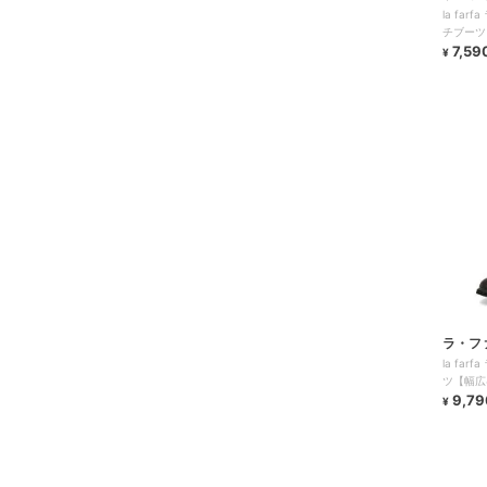
la fa
チブーツ
にくい】
7,59
¥
ラ・フ
la fa
ツ【幅広
ズ】
9,79
¥