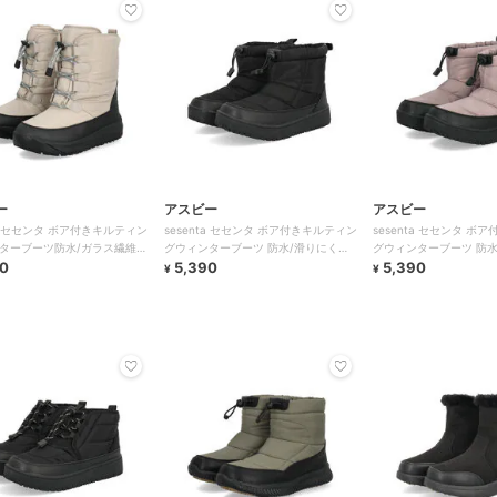
ー
アスビー
アスビー
ta セセンタ ボア付きキルティン
sesenta セセンタ ボア付きキルティン
sesenta セセンタ ボア付きキルティン
ターブーツ防水/ガラス繊維配
グウィンターブーツ 防水/滑りにくい/
グウィンターブーツ 防水
/幅広/防寒
0
幅広/防寒
5,390
幅広/防寒
5,390
¥
¥