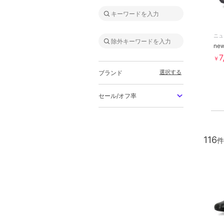
ニュ
7
￥
選択する
ブランド
セール/オフ率
116