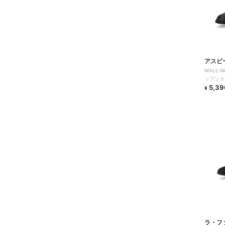
アスビ
MALL-W
ップショ
にくい/
5,39
¥
ラ・フ