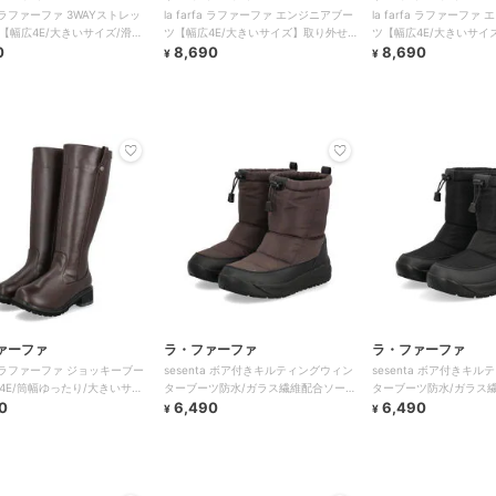
rfa ラファーファ 3WAYストレッ
la farfa ラファーファ エンジニアブー
la farfa ラファーファ
【幅広4E/大きいサイズ/滑り
ツ【幅広4E/大きいサイズ】取り外せ
ツ【幅広4E/大きいサイ
0
る二重中敷で調節可
8,690
る二重中敷で調節可
8,690
¥
¥
ァーファ
ラ・ファーファ
ラ・ファーファ
rfa ラファーファ ジョッキーブー
sesenta ボア付きキルティングウィン
sesenta ボア付きキ
4E/筒幅ゆったり/大きいサイ
ターブーツ防水/ガラス繊維配合ソー
ターブーツ防水/ガラス
0
ル/幅広/防寒
6,490
ル/幅広/防寒
6,490
¥
¥