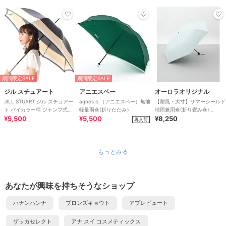
期間限定SALE
期間限定SALE
ジル スチュアート
アニエスベー
オーロラオリジナル
JILL STUART ジル スチュアー
agnes b.（アニエスベー）無地
【耐風・大寸】サマーシールド
ト バイカラー柄 ジャンプ式耐
軽量雨傘(折りたたみ）
晴雨兼用傘(折り畳み傘)
風雨傘（長傘）
¥5,500
¥5,500
「kiten.lab」
¥8,250
再入荷
もっとみる
あなたが興味を持ちそうなショップ
ハナンハンナ
ブロンズキョウト
アプレビュート
ザッカセレクト
アナ スイ コスメティックス