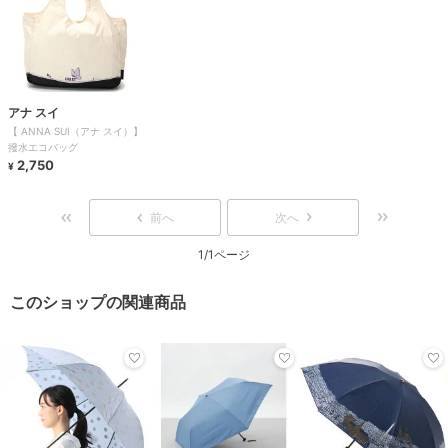
アナ スイ
【 ANNA SUI（アナ スイ）】
撥水エコバッグ
2,750
¥
前へ
次へ
1/1ページ
このショップの関連商品