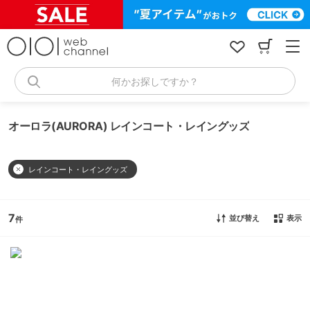
コ
ン
テ
ン
ツ
へ
何かお探しですか？
ス
キ
ッ
オーロラ(AURORA) レインコート・レイングッズ
プ
レインコート・レイングッズ
7
並び替え
表示