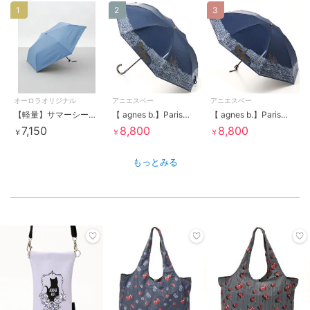
1
2
3
オーロラオリジナル
アニエスベー
アニエスベー
【軽量】サマーシールド 晴雨兼用傘(折り畳み傘)「kiten.lab」
【 agnes b.】Paris街並みプリント晴雨兼用傘(折りたたみ傘)
【 agnes b.】Paris街並みプリント晴雨兼用傘(折りたたみ傘)
7,150
8,800
8,800
￥
￥
￥
もっとみる