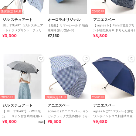
期間限定SALE
20%OFF
ジル スチュアート
オーロラオリジナル
アニエスベー
JILL STUART（ジル スチュア
【軽量】サマーシールド 晴雨
【 agnes b.】Paris街並みプリ
ート）ラメプリント チェリー
兼用傘(折り畳み傘)
ント晴雨兼用傘(折りたたみ傘)
¥3,300
柄 雨傘（長傘）
「kiten.lab」
¥7,150
¥8,800
20%OFF
期間限定SALE
20%OFF
ジル スチュアート
アニエスベー
アニエスベー
【 JILL STUART】・WEB限
agnes b.(アニエス ベー) ギン
agnes b.(アニエスベー) 無地
定・ リボン付き晴雨兼用パラ
ガムチェック先染め雨傘（長
ワンポイントロゴ刺繍晴雨兼用
ソル(折りたたみ)
¥8,800
傘）
¥5,500
傘（折り畳み・ミニ）
¥9,680
新着