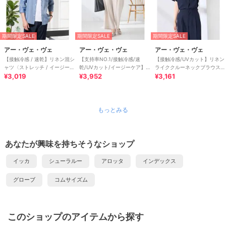
期間限定SALE
期間限定SALE
期間限定SALE
アー・ヴェ・ヴェ
アー・ヴェ・ヴェ
アー・ヴェ・ヴェ
【接触冷感 / 速乾】リネン混シ
【支持率NO.1/接触冷感/速
【接触冷感/UVカット】リネン
ャツ〈ストレッチ / イージーケ
乾/UVカット/イージーケア】
ライククルーネックブラウス
ア / 洗濯機で洗える〉
¥3,019
スッキリ見えワイドパンツ
¥3,952
【セットアップ対応/アンチピ
¥3,161
リング】
もっとみる
あなたが興味を持ちそうなショップ
イッカ
シューラルー
アロッタ
インデックス
グローブ
コムサイズム
このショップのアイテムから探す