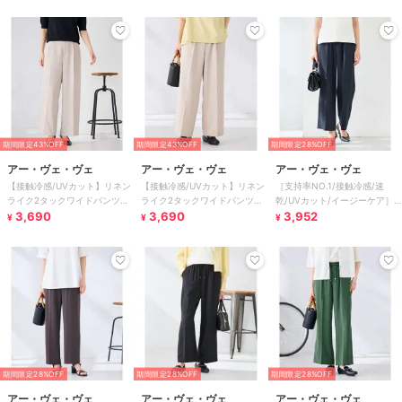
期間限定43%OFF
期間限定43%OFF
期間限定28%OFF
アー・ヴェ・ヴェ
アー・ヴェ・ヴェ
アー・ヴェ・ヴェ
【接触冷感/UVカット】リネン
【接触冷感/UVカット】リネン
［支持率NO.1/接触冷感/速
ライク2タックワイドパンツ
ライク2タックワイドパンツ
乾/UVカット/イージーケア］
【セットアップ対応/アンチピ
3,690
【セットアップ対応/アンチピ
3,690
イージーワイドパンツ
3,952
¥
¥
¥
リング】
リング】
期間限定28%OFF
期間限定28%OFF
期間限定28%OFF
アー・ヴェ・ヴェ
アー・ヴェ・ヴェ
アー・ヴェ・ヴェ