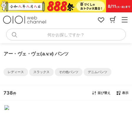
コ
ン
テ
ン
ツ
へ
何かお探しですか？
ス
キ
ッ
アー・ヴェ・ヴェ(a.v.v) パンツ
プ
レディース
スラックス
その他パンツ
デニムパンツ
738
並び替え
表示