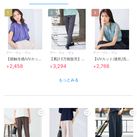
1
2
3
アー・ヴェ・ヴェ
アー・ヴェ・ヴェ
アー・ヴェ・ヴェ
【接触冷感/UVカット】サテンギャザーブラウス【吸水速乾/イージーケア】
【累計3万枚販売】ストレッチコードレーン５ポケット SOUKAIベーシックアンクルパンツ【接触冷感/
【UVカット/速乾/洗える】レースヨークブラウス
2,458
3,294
2,766
￥
￥
￥
もっとみる