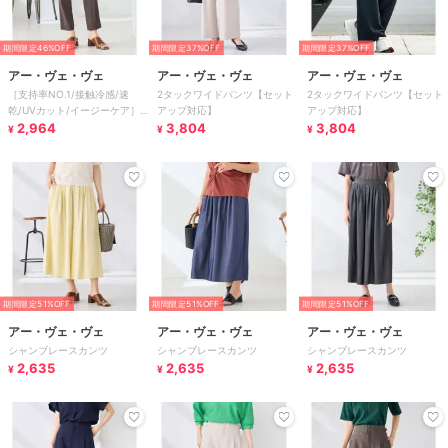
期間限定46%OFF
期間限定37%OFF
期間限定37%OFF
アー・ヴェ・ヴェ
アー・ヴェ・ヴェ
アー・ヴェ・ヴェ
［支持率NO.1/接触冷感/速
2タックワイドパンツ【セット
2タックワイドパンツ【セット
乾/UVカット/イージーケア］
アップ対応】
アップ対応】
イージーテーパードパンツ
2,964
3,804
3,804
¥
¥
¥
【WEB限定】
期間限定51%OFF
期間限定51%OFF
期間限定51%OFF
アー・ヴェ・ヴェ
アー・ヴェ・ヴェ
アー・ヴェ・ヴェ
シャンブレースカンツ
シャンブレースカンツ
シャンブレースカンツ
2,635
2,635
2,635
¥
¥
¥