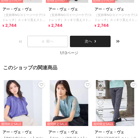
期間限定50%OFF
期間限定50%OFF
期間限定50%OFF
アー・ヴェ・ヴェ
アー・ヴェ・ヴェ
アー・ヴェ・ヴェ
［支持率NO.1/イージーケア/ス
［支持率NO.1/イージーケア/ス
［支持率NO.1/イージーケア/ス
トレッチ］スッキリ見えストレ
トレッチ］スッキリ見えストレ
トレッチ］スッキリ見えストレ
ートパンツ
2,744
ートパンツ
2,744
ートパンツ
2,744
¥
¥
¥
前へ
次へ
1/13ページ
このショップの関連商品
期間限定SALE
期間限定SALE
期間限定SALE
アー・ヴェ・ヴェ
アー・ヴェ・ヴェ
アー・ヴェ・ヴェ
【接触冷感/UVカット】サテン
【UVカット/速乾/洗える】レ
【累計3万枚販売】ストレッチ