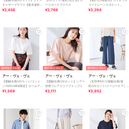
ギャザーブラウス【吸水速乾/
ースヨークブラウス
コードレーン５ポケット
イージーケア】
¥2,458
¥2,766
SOUKAIベーシックアンクルパ
¥3,294
ンツ【接触冷感/
期間限定SALE
期間限定SALE
期間限定SALE
アー・ヴェ・ヴェ
アー・ヴェ・ヴェ
アー・ヴェ・ヴェ
【接触冷感/UVカット/コット
【接触冷感/UVカット】シアー
［支持率NO.1/接触冷感/速
ン100%/WEB限定】ロールアッ
切替フレアスリーブトップス
乾/UVカット/イージーケア］
プハーフスリーブTシャツ
¥1,369
¥3,111
イージーワイドパンツ
¥3,952