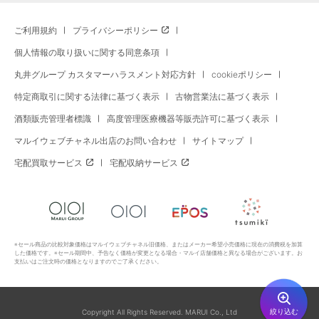
ご利用規約
プライバシーポリシー
個人情報の取り扱いに関する同意条項
丸井グループ カスタマーハラスメント対応方針
cookieポリシー
特定商取引に関する法律に基づく表示
古物営業法に基づく表示
酒類販売管理者標識
高度管理医療機器等販売許可に基づく表示
マルイウェブチャネル出店のお問い合わせ
サイトマップ
宅配買取サービス
宅配収納サービス
※セール商品の比較対象価格はマルイウェブチャネル旧価格、またはメーカー希望小売価格に現在の消費税を加算
した価格です。※セール期間中、予告なく価格が変更となる場合・マルイ店舗価格と異なる場合がございます。お
支払いはご注文時の価格となりますのでご了承ください。
絞り込む
Copyright All Rights Reserved. MARUI Co., Ltd