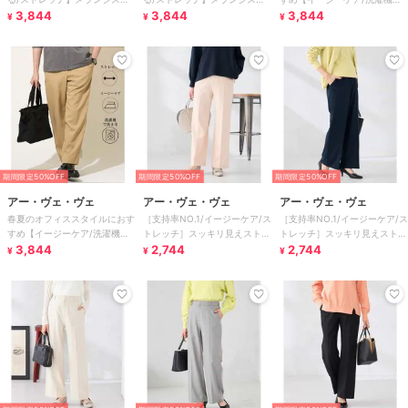
ートスラックス
3,844
ートスラックス
3,844
洗える/毛玉になりにくい/スト
3,844
¥
¥
¥
レッチ】アムン
期間限定50%OFF
期間限定50%OFF
期間限定50%OFF
アー・ヴェ・ヴェ
アー・ヴェ・ヴェ
アー・ヴェ・ヴェ
春夏のオフィススタイルにおす
［支持率NO.1/イージーケア/ス
［支持率NO.1/イージーケア/ス
すめ【イージーケア/洗濯機で
トレッチ］スッキリ見えストレ
トレッチ］スッキリ見えストレ
洗える/毛玉になりにくい/スト
3,844
ートパンツ
2,744
ートパンツ
2,744
¥
¥
¥
レッチ】アムン