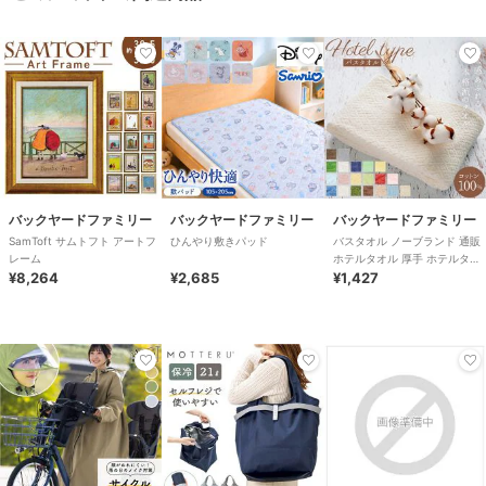
バックヤードファミリー
バックヤードファミリー
バックヤードファミリー
SamToft サムトフト アートフ
ひんやり敷きパッド
バスタオル ノーブランド 通販
レーム
ホテルタオル 厚手 ホテルタイ
¥8,264
¥2,685
プ シンプル 無地 綿 100% コッ
¥1,427