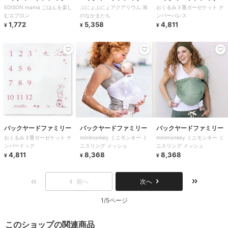
EDISON mama ごはんを楽し
ぷにょぷにょアクアリウム 海
おくるみ３重ガーゼケット ナ
むエプロン
のなかまたち
ンバーパレス
1,772
5,358
4,811
¥
¥
¥
バックヤードファミリー
バックヤードファミリー
バックヤードファミリー
おくるみ３重ガーゼケット ナ
minimonkey ミニモンキー ミ
minimonkey ミニモンキー ミ
ンバードッグ
ニスリング メッシュ
ニスリング メッシュ
4,811
8,368
8,368
¥
¥
¥
前へ
次へ
1/5ページ
このショップの関連商品