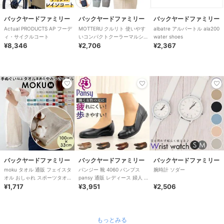
バックヤードファミリー
バックヤードファミリー
バックヤードファミリー
Actual PRODUCTS AP フーデ
MOTTERU クルリト 使いやす
albatre アルバートル ala200
ィ・サイクルコート
いコンパクトクーラーマルシェ
water shoes
¥8,346
バッグ
¥2,706
¥2,367
バックヤードファミリー
バックヤードファミリー
バックヤードファミリー
moku タオル 通販 フェイスタ
パンジー 靴 4060 パンプス
腕時計 ソダー
オル おしゃれ スポーツタオル
pansy 通販 レディース 婦人 痛
手ぬぐい 手拭い 銭湯 温泉 ジ
¥1,717
くない ローヒール 通勤 リ
¥3,951
¥2,506
ム
もっとみる