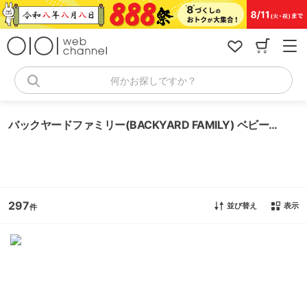
コ
ン
テ
ン
ツ
へ
何かお探しですか？
ス
キ
ッ
バックヤードファミリー(BACKYARD FAMILY) ベビー用品・おもちゃ
プ
297
並び替え
表示