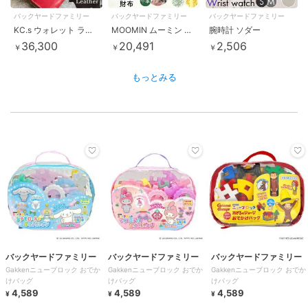
バックヤードファミリー
バックヤードファミリー
バックヤードファミリー
KC.s ウォレット ラウンドジップ2 カウハイド
MOOMIN ムーミン 二つ折り財布
腕時計 ソダー
36,300
20,491
2,506
￥
￥
￥
もっとみる
バックヤードファミリー
バックヤードファミリー
バックヤードファミリー
Gakkenニューブロック おでか
Gakkenニューブロック おでか
Gakkenニューブロック おでか
けバッグ
けバッグ
けバッグ
4,589
4,589
4,589
¥
¥
¥