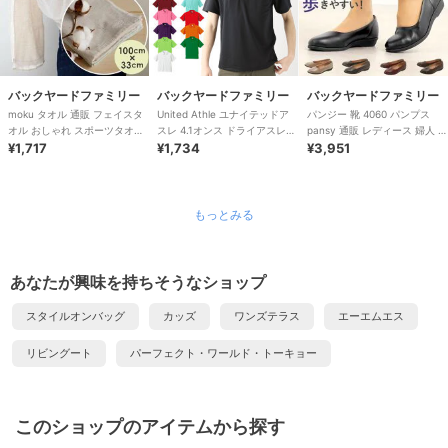
バックヤードファミリー
バックヤードファミリー
バックヤードファミリー
moku タオル 通販 フェイスタ
United Athle ユナイテッドア
パンジー 靴 4060 パンプス
オル おしゃれ スポーツタオル
スレ 4.1オンス ドライアスレチ
pansy 通販 レディース 婦人 痛
手ぬぐい 手拭い 銭湯 温泉 ジ
¥1,717
ック ポロシャツ
¥1,734
くない ローヒール 通勤 リ
¥3,951
ム
もっとみる
あなたが興味を持ちそうなショップ
スタイルオンバッグ
カッズ
ワンズテラス
エーエムエス
リビングート
パーフェクト・ワールド・トーキョー
このショップのアイテムから探す