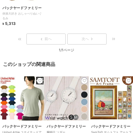
バックヤードファミリー
体操大好き おしゃべりぬいぐ
るみ
5,313
¥
前へ
次へ
1/1ページ
このショップの関連商品
バックヤードファミリー
バックヤードファミリー
バックヤードファミリー
United Athle ユナイテッドア
腕時計 ソダー
SamToft サムトフト アートフ