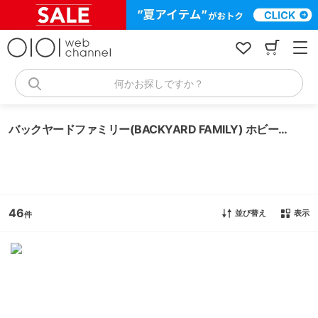
コ
ン
テ
ン
ツ
へ
何かお探しですか？
ス
キ
ッ
バックヤードファミリー(BACKYARD FAMILY) ホビー・ゲーム
プ
46
並び替え
表示