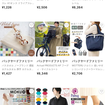
スレ 4.1オンス ドライアスレチ
レーム
ック Tシャツ
¥1,226
¥2,506
¥8,264
バックヤードファミリー
バックヤードファミリー
バックヤードファミリー
バスタオル ノーブランド 通販
Actual PRODUCTS AP フーデ
MOTTERU クルリト 使いやす
ホテルタオル 厚手 ホテルタイ
ィ・サイクルコート
いコンパクトクーラーマルシェ
プ シンプル 無地 綿 100% コッ
¥1,427
¥8,346
バッグ
¥2,706