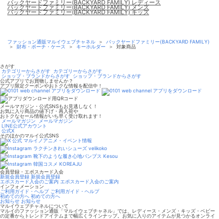
バックヤードファミリー(BACKYARD FAMILY) レディース
バックヤードファミリー(BACKYARD FAMILY) メンズ
バックヤードファミリー(BACKYARD FAMILY) キッズ
ファッション通販マルイウェブチャネル
＞
バックヤードファミリー(BACKYARD FAMILY)
＞
財布・ポーチ・ケース
＞
キーホルダー
＞
対象商品
さがす
カテゴリーからさがす
カテゴリーからさがす
ショップ・ブランドからさがす
ショップ・ブランドからさがす
公式アプリでお買物しませんか？
アプリ限定クーポンやおトクな情報を配信中！
メールマガジン・公式SNSもお見逃しなく！
お気に入り商品の値下げ・再入荷や
おトクなセール情報がいち早く受け取れます！
メールマガジン
メールマガジン
LINE公式アカウント
公式X
そのほかのマルイ公式SNS
マルイノアニメ・イベント情報
ラクチンきれいシューズ velikoko
靴下のような履き心地パンプス Kesou
韓国コスメ KOREAJU
会員登録・エポスカード入会
新規会員登録
新規会員登録
エポスカード入会のご案内
エポスカード入会のご案内
インフォメーション
ご利用ガイド・ヘルプ
ご利用ガイド・ヘルプ
初めての方へ
初めての方へ
お知らせ
お知らせ
マルイウェブチャネルについて
マルイのファッション通販「マルイウェブチャネル」では、レディース・メンズ・キッズ・ベビー
の定番からトレンドアイテムまで幅広くラインナップ。お気に入りのアイテムが見つかるオンライ