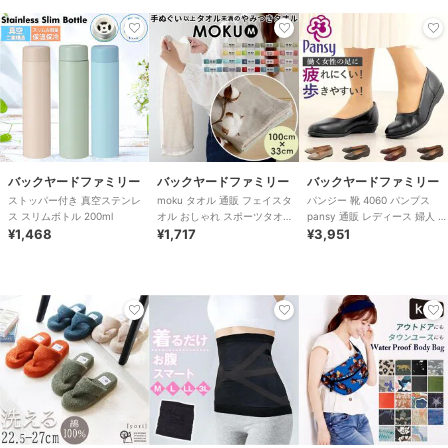
バックヤードファミリー
バックヤードファミリー
バックヤードファミリー
ストッパー付き 真空ステンレ
moku タオル 通販 フェイスタ
パンジー 靴 4060 パンプス
ス スリムボトル 200ml
オル おしゃれ スポーツタオル
pansy 通販 レディース 婦人 痛
¥1,468
手ぬぐい 手拭い 銭湯 温泉 ジ
¥1,717
くない ローヒール 通勤 リ
¥3,951
ム