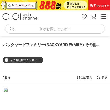
コ
ン
テ
ン
ツ
へ
何かお探しですか？
ス
キ
ッ
バックヤードファミリー(BACKYARD FAMILY) その他競技アクセサリー
プ
その他競技アクセサリー
16
並び替え
表示