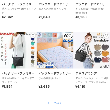
バックヤードファミリー
バックヤードファミリー
バックヤードファミリー
洗えるスリッパyoriパイルトン
おどろき腹巻 即ペッコリ
キウ Kiu k84 Water Proof
グ
Body Bag
¥2,362
¥2,849
¥3,238
バックヤードファミリー
バックヤードファミリー
アネロ グランデ
United Athle ユナイテッドア
ひんやり敷きパッド
アネロ ショルダーバッグ 通販
スレ サコッシュ
レディース ブランド anello
¥1,854
¥2,685
GRANDE おしゃれ 斜めがけ
¥4,110
もっとみる