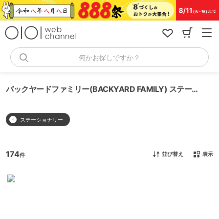
コ
ン
テ
ン
ツ
へ
何かお探しですか？
ス
キ
ッ
バックヤードファミリー(BACKYARD FAMILY) ステーショナリー
プ
ステーショナリー
174
並び替え
表示