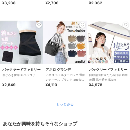
¥3,238
バッグ
¥2,706
¥2,362
バックヤードファミリー
アネロ グランデ
バックヤードファミリー
おどろき腹巻 即ペッコリ
アネロ ショルダーバッグ 通販
自動開閉折りたたみ日傘 晴雨
レディース ブランド anello
兼用 完全遮光 53cm
¥2,849
GRANDE おしゃれ 斜めがけ
¥4,110
¥4,978
もっとみる
あなたが興味を持ちそうなショップ