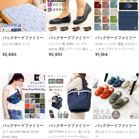
バックヤードファミリー
バックヤードファミリー
バックヤードファミリー
ひんやり敷きパッド
パンジー 靴 4060 パンプス
moku ハンカチ 通販 タオルハ
pansy 通販 レディース 婦人 痛
ンカチ ブランド レディース メ
¥2,685
くない ローヒール 通勤 リ
¥3,951
ンズ 子供 キッズ ハンドタオル
¥1,164
バックヤードファミリー
バックヤードファミリー
バックヤードファミリー
キウ Kiu k84 Water Proof
MOTTERU クルリト 使いやす
洗えるスリッパyoriパイルトン
Body Bag
いコンパクトクーラーマルシェ
グ