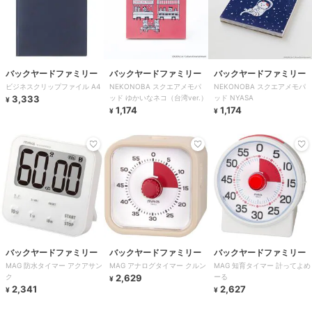
バックヤードファミリー
バックヤードファミリー
バックヤードファミリー
ビジネスクリップファイル A4
NEKONOBA スクエアメモパ
NEKONOBA スクエアメモパ
3,333
ッド ゆかいなネコ（台湾ver.）
ッド NYASA
¥
1,174
1,174
¥
¥
バックヤードファミリー
バックヤードファミリー
バックヤードファミリー
MAG 防水タイマー アクアサン
MAG アナログタイマー クルン
MAG 知育タイマー 計ってよめ
ク
2,629
ーる
¥
2,341
2,627
¥
¥