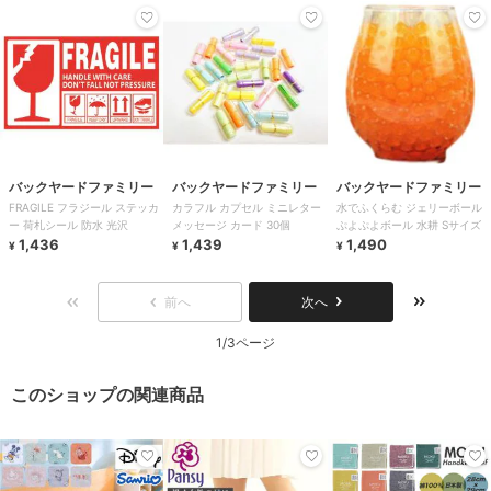
バックヤードファミリー
バックヤードファミリー
バックヤードファミリー
FRAGILE フラジール ステッカ
カラフル カプセル ミニレター
水でふくらむ ジェリーボール
ー 荷札シール 防水 光沢
メッセージ カード 30個
ぷよぷよボール 水耕 Sサイズ
1,436
1,439
1,490
¥
¥
¥
前へ
次へ
1/3ページ
このショップの関連商品