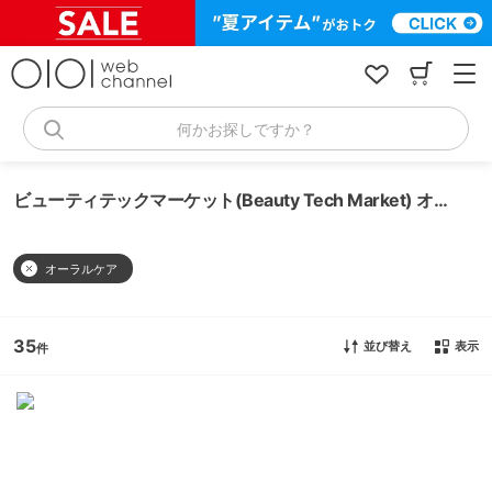
コ
ン
テ
ン
ツ
へ
何かお探しですか？
ス
キ
ッ
ビューティテックマーケット(Beauty Tech Market) オーラルケア
プ
オーラルケア
35
並び替え
表示