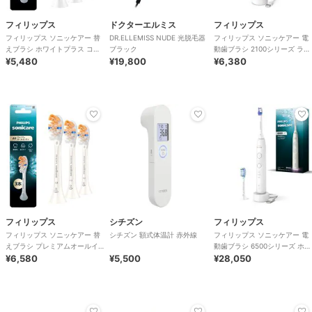
フィリップス
ドクターエルミス
フィリップス
フィリップス ソニッケアー 替
DR.ELLEMISS NUDE 光脱毛器
フィリップス ソニッケアー 電
えブラシ ホワイトプラス コン
ブラック
動歯ブラシ 2100シリーズ ライ
パクト 3本組 ホワイト
¥5,480
¥19,800
トピンク
¥6,380
フィリップス
シチズン
フィリップス
フィリップス ソニッケアー 替
シチズン 額式体温計 赤外線
フィリップス ソニッケアー 電
えブラシ プレミアムオールイ
動歯ブラシ 6500シリーズ ホワ
ンワン 3本組 ホワイト
¥6,580
¥5,500
イト
¥28,050