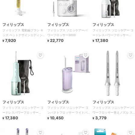
フィリップス
フィリップス
フィリップス
フィリップス 電動歯ブラシ キ
フィリップス ソニッケアーパ
フィリップス ソニッケアー コ
ッズ ペットデザインエディシ
ワーフロッサー3000
ードレスパワーフロッサー
ョン
7,920
22,770
3000 ホワイト
17,380
¥
¥
¥
フィリップス
フィリップス
フィリップス
フィリップス ソニッケアー コ
フィリップス ソニッケアー コ
フィリップス ソニッケアー パ
ードレスパワーフロッサー
ンパクトフロッサー ライトパ
ワーフロッサー替えノズル ス
3000 ミント
17,380
ープル
10,450
タンダード
3,779
¥
¥
¥