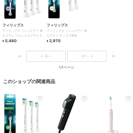
フィリップス
フィリップス
フィリップス ソニッケアー 替
フィリップス ソニッケアー 替
えブラシ ジェントルプラス 3
えブラシ キッズ 2本組
本組 ホワイト
5,480
2,970
¥
¥
前へ
次へ
1/1ページ
このショップの関連商品