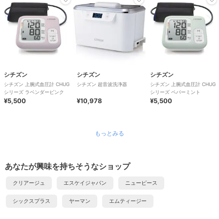
シチズン
シチズン
シチズン
シチズン 上腕式血圧計 CHUG
シチズン 超音波洗浄器
シチズン 上腕式血圧計 CHUG
シリーズ ラベンダーピンク
シリーズ ペパーミント
¥5,500
¥10,978
¥5,500
もっとみる
あなたが興味を持ちそうなショップ
クリアージュ
エスケイジャパン
ニューピース
シックスプラス
ヤーマン
エムティージー