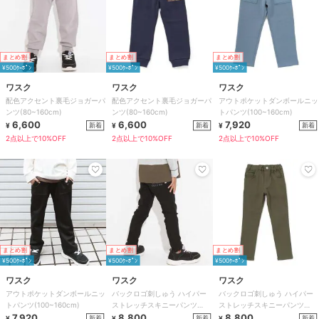
まとめ割
まとめ割
まとめ割
¥500ｸｰﾎﾟﾝ
¥500ｸｰﾎﾟﾝ
¥500ｸｰﾎﾟﾝ
ワスク
ワスク
ワスク
配色アクセント裏毛ジョガーパ
配色アクセント裏毛ジョガーパ
アウトポケットダンボールニッ
ンツ(80~160cm)
ンツ(80~160cm)
トパンツ(100~160cm)
6,600
6,600
7,920
新着
新着
新着
¥
¥
¥
2点以上で10%OFF
2点以上で10%OFF
2点以上で10%OFF
まとめ割
まとめ割
まとめ割
¥500ｸｰﾎﾟﾝ
¥500ｸｰﾎﾟﾝ
¥500ｸｰﾎﾟﾝ
ワスク
ワスク
ワスク
アウトポケットダンボールニッ
バックロゴ刺しゅう ハイパー
バックロゴ刺しゅう ハイパー
トパンツ(100~160cm)
ストレッチスキニーパンツ
ストレッチスキニーパンツ
7,920
(100~160cm)
8,800
(100~160cm)
8,800
新着
新着
新着
¥
¥
¥