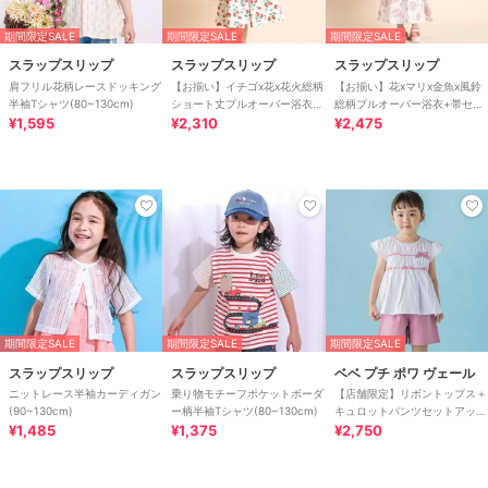
期間限定SALE
期間限定SALE
期間限定SALE
スラップスリップ
スラップスリップ
スラップスリップ
肩フリル花柄レースドッキング
【お揃い】イチゴx花x花火総柄
【お揃い】花xマリx金魚x風鈴
半袖Tシャツ(80~130cm)
ショート丈プルオーバー浴衣
総柄プルオーバー浴衣+帯セッ
¥1,595
+帯セット(80~130cm)
¥2,310
ト(90~140cm)
¥2,475
期間限定SALE
期間限定SALE
期間限定SALE
スラップスリップ
スラップスリップ
ベベ プチ ポワ ヴェール
ニットレース半袖カーディガン
乗り物モチーフポケットボーダ
【店舗限定】リボントップス＋
(90~130cm)
ー柄半袖Tシャツ(80~130cm)
キュロットパンツセットアップ
¥1,485
¥1,375
(95～150cm)
¥2,750