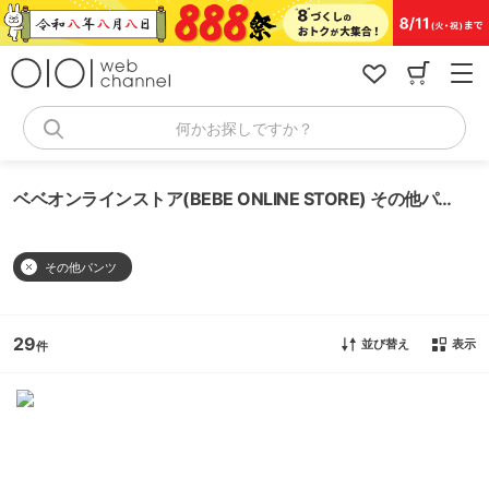
コ
ン
テ
ン
ツ
へ
何かお探しですか？
ス
キ
ッ
ベベオンラインストア(BEBE ONLINE STORE) その他パンツ
プ
その他パンツ
29
並び替え
表示