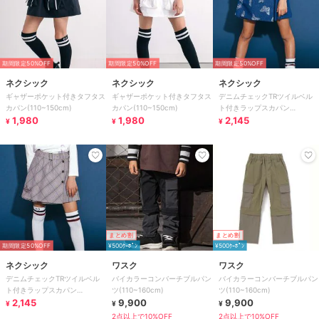
期間限定50%OFF
期間限定50%OFF
期間限定50%OFF
ネクシック
ネクシック
ネクシック
ギャザーポケット付きタフタス
ギャザーポケット付きタフタス
デニムチェックTRツイルベル
カパン(110~150cm)
カパン(110~150cm)
ト付きラップスカパン
1,980
1,980
(110~150cm)
2,145
¥
¥
¥
まとめ割
まとめ割
期間限定50%OFF
¥500ｸｰﾎﾟﾝ
¥500ｸｰﾎﾟﾝ
ネクシック
ワスク
ワスク
デニムチェックTRツイルベル
バイカラーコンバーチブルパン
バイカラーコンバーチブルパン
ト付きラップスカパン
ツ(110~160cm)
ツ(110~160cm)
(110~150cm)
2,145
9,900
9,900
¥
¥
¥
2点以上で10%OFF
2点以上で10%OFF