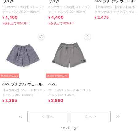
ワスク
ワスク
ベベ プチ ポワ ヴェール
BIGポケット裏起毛ストレッチ
BIGポケット裏起毛ストレッチ
【店舗限定】【お揃い】無地・
デニムパンツ(100~160cm)
デニムパンツ(100~160cm)
クラシカルチェック柄キュロッ
4,400
4,400
トパンツ(95～150cm)
2,475
¥
¥
¥
2点以上で10%OFF
2点以上で10%OFF
期間限定SALE
期間限定60%OFF
ベベ プチ ポワ ヴェール
ベベ
【店舗限定】ツイードキュロッ
ウール調ストレッチキュロット
トパンツ(95~160cm)
パンツ(90~150cm)
2,365
2,860
¥
¥
前へ
次へ
1/1ページ