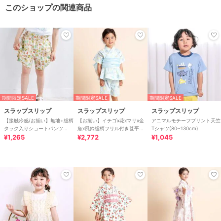
このショップの関連商品
期間限定SALE
期間限定SALE
期間限定SALE
スラップスリップ
スラップスリップ
スラップスリップ
【接触冷感/お揃い】無地+総柄
【お揃い】イチゴx花xマリx金
アニマルモチーフプリント天竺
タック入りショートパンツ
魚x風鈴総柄フリル付き甚平
Tシャツ(80~130cm)
(90~130cm)
¥1,265
+帯セット(80~130cm)
¥2,772
¥1,045