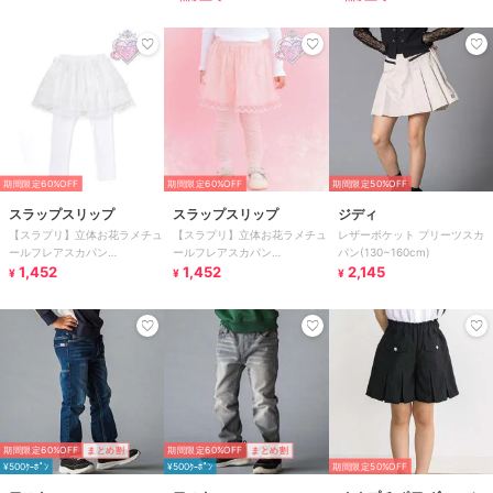
期間限定60%OFF
期間限定60%OFF
期間限定50%OFF
スラップスリップ
スラップスリップ
ジディ
【スラプリ】立体お花ラメチュ
【スラプリ】立体お花ラメチュ
レザーポケット プリーツスカ
ールフレアスカパン
ールフレアスカパン
パン(130~160cm)
(80~120cm)
1,452
(80~120cm)
1,452
2,145
¥
¥
¥
期間限定60%OFF
まとめ割
期間限定60%OFF
まとめ割
¥500ｸｰﾎﾟﾝ
¥500ｸｰﾎﾟﾝ
期間限定50%OFF