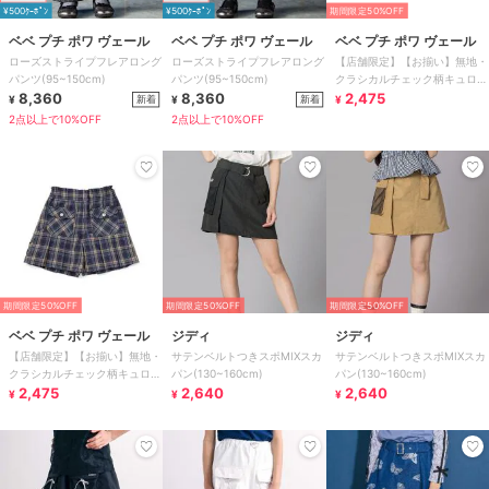
¥500ｸｰﾎﾟﾝ
¥500ｸｰﾎﾟﾝ
期間限定50%OFF
ベベ プチ ポワ ヴェール
ベベ プチ ポワ ヴェール
ベベ プチ ポワ ヴェール
ローズストライプフレアロング
ローズストライプフレアロング
【店舗限定】【お揃い】無地・
パンツ(95~150cm)
パンツ(95~150cm)
クラシカルチェック柄キュロッ
8,360
8,360
トパンツ(95～150cm)
2,475
新着
新着
¥
¥
¥
2点以上で10%OFF
2点以上で10%OFF
期間限定50%OFF
期間限定50%OFF
期間限定50%OFF
ベベ プチ ポワ ヴェール
ジディ
ジディ
【店舗限定】【お揃い】無地・
サテンベルトつきスポMIXスカ
サテンベルトつきスポMIXスカ
クラシカルチェック柄キュロッ
パン(130~160cm)
パン(130~160cm)
トパンツ(95～150cm)
2,475
2,640
2,640
¥
¥
¥