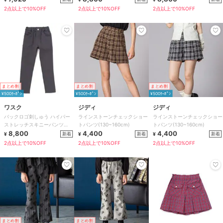
2点以上で10%OFF
2点以上で10%OFF
2点以上で10%OFF
まとめ割
まとめ割
まとめ割
¥500ｸｰﾎﾟﾝ
¥500ｸｰﾎﾟﾝ
¥500ｸｰﾎﾟﾝ
ワスク
ジディ
ジディ
バックロゴ刺しゅう ハイパー
ラインストーンチェックショー
ラインストーンチェックショー
ストレッチスキニーパンツ
トパンツ(130~160cm)
トパンツ(130~160cm)
(100~160cm)
8,800
4,400
4,400
新着
新着
新着
¥
¥
¥
2点以上で10%OFF
2点以上で10%OFF
2点以上で10%OFF
まとめ割
まとめ割