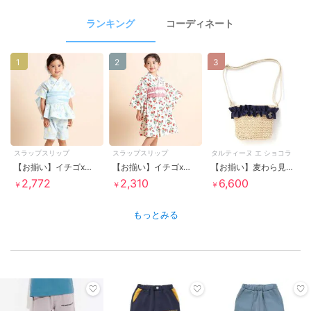
ランキング
コーディネート
1
2
3
スラップスリップ
スラップスリップ
タルティーヌ エ ショコラ
【お揃い】イチゴx花xマリx金魚x風鈴総柄フリル付き甚平+帯セット(80~130cm)
【お揃い】イチゴx花x花火総柄ショート丈プルオーバー浴衣+帯セット(80~130cm)
【お揃い】麦わら見えフリルデザイン ペーパーショルダーバッグ
2,772
2,310
6,600
￥
￥
￥
もっとみる