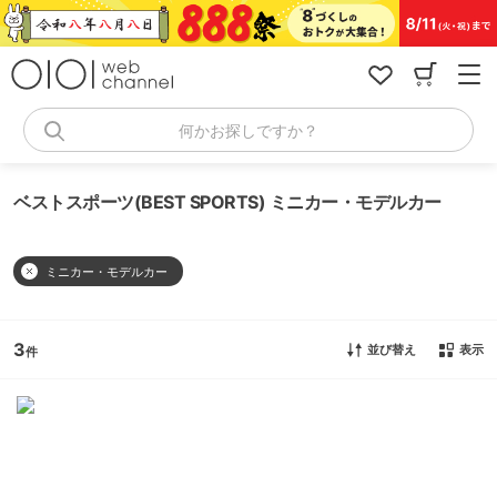
コ
ン
テ
ン
ツ
へ
何かお探しですか？
ス
キ
ッ
ベストスポーツ(BEST SPORTS) ミニカー・モデルカー
プ
ミニカー・モデルカー
3
並び替え
表示