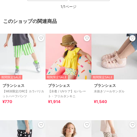
1/1ページ
このショップの関連商品
期間限定SALE
期間限定SALE
期間限定SALE
ブランシェス
ブランシェス
ブランシェス
【WEB限定/DRC】カラバリカ
【水着 / UVケア】セパレー
水抜きソールサンダル
ットハーフパンツ
ト・フリルタンキニ
¥770
¥1,914
¥1,540