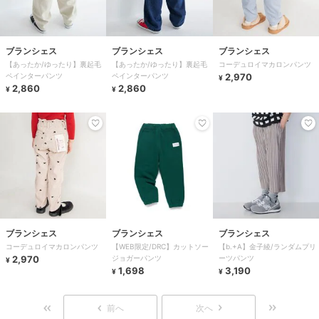
ブランシェス
ブランシェス
ブランシェス
【あったか/ゆったり】裏起毛
【あったか/ゆったり】裏起毛
コーデュロイマカロンパンツ
ペインターパンツ
ペインターパンツ
2,970
¥
2,860
2,860
¥
¥
ブランシェス
ブランシェス
ブランシェス
コーデュロイマカロンパンツ
【WEB限定/DRC】カットソー
【b.+A】金子綾/ランダムプリ
2,970
ジョガーパンツ
ーツパンツ
¥
1,698
3,190
¥
¥
前へ
次へ