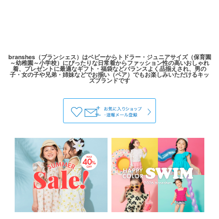
branshes（ブランシェス）はベビーからトドラー・ジュニアサイズ（保育園
～幼稚園～小学校）にぴったりな日常着からファッション性の高いおしゃれ
着、プレゼントに最適なギフト・福袋などバランスよく品揃えされ、男の
子・女の子や兄弟・姉妹などでお揃い（ペア）でもお楽しみいただけるキッ