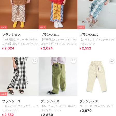
SALE
SALE
SALE
ブランシェス
ブランシェス
ブランシェス
【WEB限定/りぃー×branshes
【WEB限定/りぃー×branshes
【おそろい】ブロックチェック
コラボ】柄ワイドロングパンツ
コラボ】柄ワイドロングパンツ
リボンパンツ
2,024
2,024
2,552
¥
¥
¥
SALE
ブランシェス
ブランシェス
ブランシェス
【おそろい】ブロックチェック
【あったか/ゆったり】裏起毛
コーデュロイマカロンパンツ
リボンパンツ
ペインターパンツ
2,970
¥
2,552
2,860
¥
¥