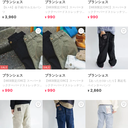
ブランシェス
ブランシェス
ブランシェス
【b.+A】金子綾/サルエルパン
【WEB限定/DRC】スーパータ
【WEB限定/DRC】スーパータ
ツ
ックテーパードストレッチツイ
ックテーパードストレッチツイ
3,960
ルパンツ
990
ルパンツ
990
¥
¥
¥
SALE
SALE
ブランシェス
ブランシェス
ブランシェス
【WEB限定/DRC】スーパータ
【WEB限定/DRC】スーパータ
【あったか/ゆったり】裏起毛
ックテーパードストレッチツイ
ックテーパードストレッチツイ
ペインターパンツ
ルパンツ
990
ルパンツ
990
2,860
¥
¥
¥