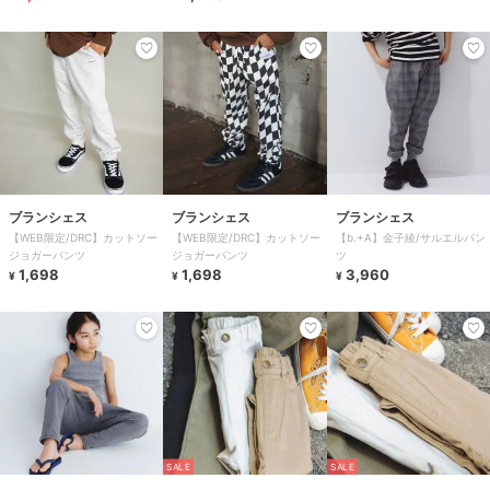
ブランシェス
ブランシェス
ブランシェス
【WEB限定/DRC】カットソー
【WEB限定/DRC】カットソー
【b.+A】金子綾/サルエルパン
ジョガーパンツ
ジョガーパンツ
ツ
1,698
1,698
3,960
¥
¥
¥
SALE
SALE