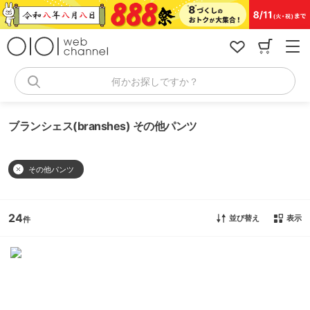
コ
ン
テ
ン
ツ
へ
何かお探しですか？
ス
キ
ッ
ブランシェス(branshes) その他パンツ
プ
その他パンツ
24
並び替え
表示