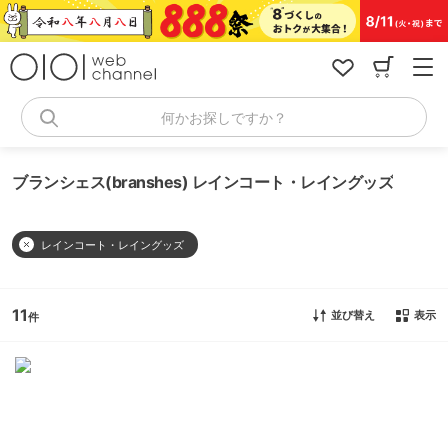
コ
ン
テ
ン
ツ
へ
何かお探しですか？
ス
キ
ッ
ブランシェス(branshes) レインコート・レイングッズ
プ
レインコート・レイングッズ
11
並び替え
表示