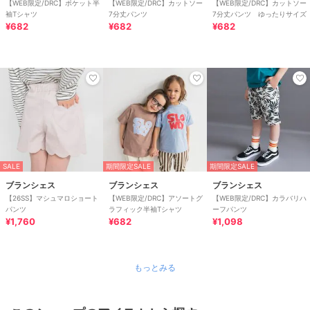
【WEB限定/DRC】ポケット半
【WEB限定/DRC】カットソー
【WEB限定/DRC】カットソー
袖Tシャツ
7分丈パンツ
7分丈パンツ ゆったりサイズ
¥682
¥682
¥682
SALE
期間限定SALE
期間限定SALE
ブランシェス
ブランシェス
ブランシェス
【26SS】マシュマロショート
【WEB限定/DRC】アソートグ
【WEB限定/DRC】カラバリハ
パンツ
ラフィック半袖Tシャツ
ーフパンツ
¥1,760
¥682
¥1,098
もっとみる