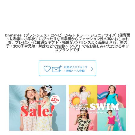
branshes（ブランシェス）はベビーからトドラー・ジュニアサイズ（保育園
～幼稚園～小学校）にぴったりな日常着からファッション性の高いおしゃれ
着、プレゼントに最適なギフト・福袋などバランスよく品揃えされ、男の
子・女の子や兄弟・姉妹などでお揃い（ペア）でもお楽しみいただけるキッ