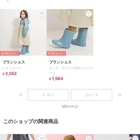
期間限定SALE
期間限定SALE
ブランシェス
ブランシェス
レインコート
キッズ ワッペン付きレインブ
2,552
ーツ
¥
1,584
¥
前へ
次へ
1/1ページ
このショップの関連商品