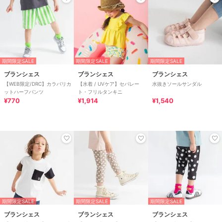
期間限定SALE
期間限定SALE
期間限定SALE
ブランシェス
ブランシェス
ブランシェス
【WEB限定/DRC】カラバリカ
【水着 / UVケア】セパレー
水抜きソールサンダル
ットハーフパンツ
ト・フリルタンキニ
¥770
¥1,914
¥1,540
期間限定SALE
期間限定SALE
期間限定SALE
ブランシェス
ブランシェス
ブランシェス