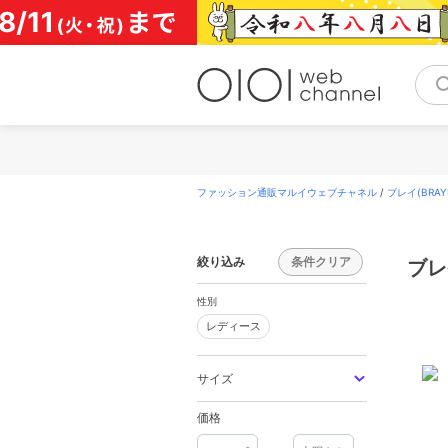
コ
ン
テ
ン
ツ
へ
ス
キ
ッ
プ
ファッション通販マルイウェブチャネル
/
ブレイ(BRAY
絞り込み
条件クリア
ブレ
性別
レディース
レディース
サイズ
価格