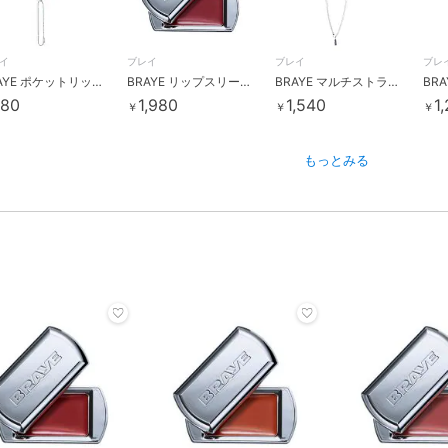
イ
ブレイ
ブレイ
ブレ
BRAYE ポケットリップブラシ(韓国コスメ)
BRAYE リップスリーク04セヴィ(韓国コスメ)
BRAYE マルチストラップロング(韓国コスメ)
80
1,980
1,540
1
￥
￥
￥
もっとみる