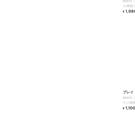
BRAY
ス(韓国
1,98
¥
ブレイ
BRAY
ラシ(韓
1,10
¥