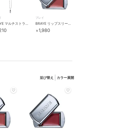
イ
ブレイ
BRAYE マルチストラップショート(韓国コスメ)
BRAYE リップスリーク03ポシュ(韓国コスメ)
,210
1,980
￥
並び替え
カラー展開