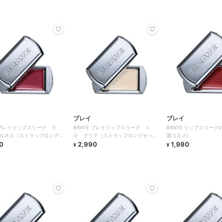
ブレイ
ブレイ
E ブレイリップスリーク ０
BRAYE ブレイリップスリーク １
BRAYE リップスリーク
ルネス（ストラップロングセ
０ クリア（ストラップロングセッ
国コスメ)
0
ト）
2,990
1,980
¥
¥