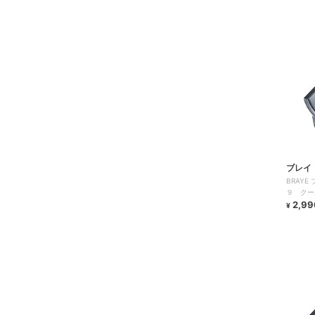
ブレイ
BRAY
９ クー
ット）
2,99
¥