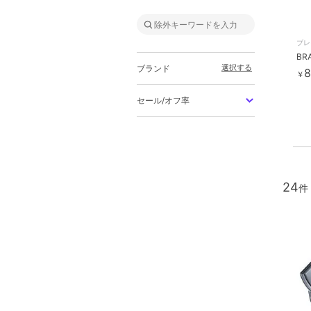
ブレ
選択する
ブランド
8
￥
セール/オフ率
24