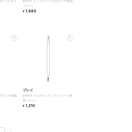
09クールネス
BRAYE リップスリーク10クリア(韓国
コスメ)
1,980
¥
ブレイ
プロング(韓国
BRAYE マルチストラップショート(韓
国コスメ)
1,210
¥