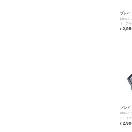
ブレイ
BRAY
１ アル
ト）
2,99
¥
ブレイ
BRAY
５ イズ
2,99
¥