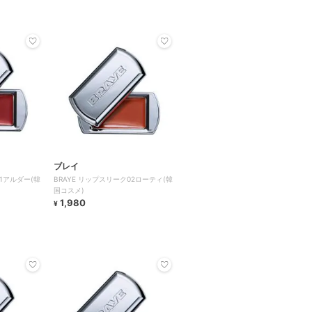
ブレイ
01アルダー(韓
BRAYE リップスリーク02ローティ(韓
国コスメ)
1,980
¥