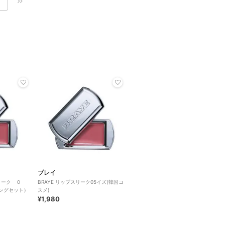
ブレイ
リーク ０
BRAYE リップスリーク05イズ(韓国コ
ングセット）
スメ)
¥1,980