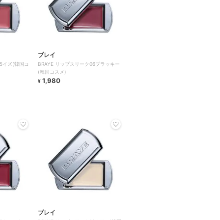
ブレイ
05イズ(韓国コ
BRAYE リップスリーク06プラッキー
(韓国コスメ)
1,980
¥
ブレイ