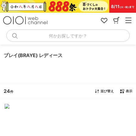
コ
ン
テ
ン
ツ
へ
何かお探しですか？
ス
キ
ッ
ブレイ(BRAYE) レディース
プ
24
並び替え
表示