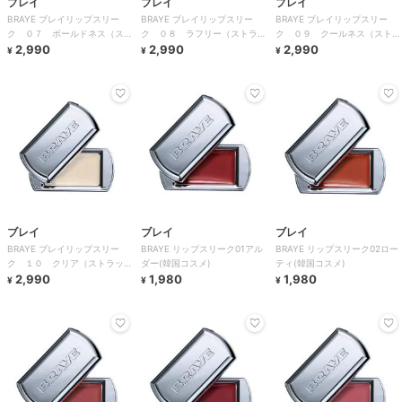
ブレイ
ブレイ
ブレイ
BRAYE ブレイリップスリー
BRAYE ブレイリップスリー
BRAYE ブレイリップスリー
ク ０７ ボールドネス（スト
ク ０８ ラフリー（ストラッ
ク ０９ クールネス（ストラ
ラップロングセット）
2,990
プロングセット）
2,990
ップロングセット）
2,990
¥
¥
¥
ブレイ
ブレイ
ブレイ
BRAYE ブレイリップスリー
BRAYE リップスリーク01アル
BRAYE リップスリーク02ロー
ク １０ クリア（ストラップ
ダー(韓国コスメ)
ティ(韓国コスメ)
ロングセット）
2,990
1,980
1,980
¥
¥
¥