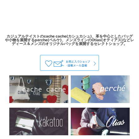
カジュアルテイストのcache cache(カシュカシュ)、革を中心としたバッグ
や小物を展開するperche(ペルケ)、メンズラインのOtias(オティアス)などレ