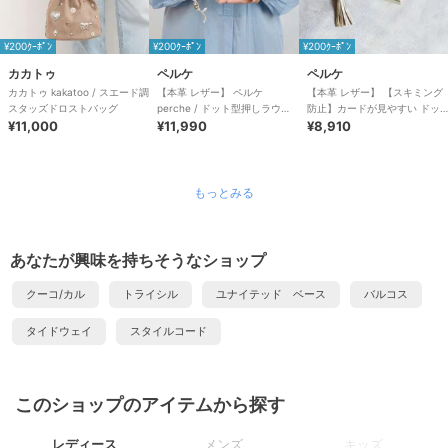
¥200ｸｰﾎﾟﾝ
¥200ｸｰﾎﾟﾝ
¥200ｸｰﾎﾟﾝ
カカトゥ
ペルケ
ペルケ
カカトゥ kakatoo / スエード調
【本革 レザー】 ペルケ
【本革 レザー】 【スキミング
スタッズドロストバッグ
perche / ドット型押しラウン
防止】カードが見やすい ドッ
¥11,000
ドパームフィット財布
¥11,990
ト型押し・ジャバラカードウォ
¥8,910
レット ペルケ
もっとみる
あなたが興味を持ちそうなショップ
クーコ/カル
トライシル
ユナイテッド ベース
バルコス
タイドウェイ
スタイルコード
このショップのアイテムから探す
レディース
メンズ
キッズ