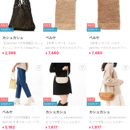
SALE
SALE
SALE
¥200ｸｰﾎﾟﾝ
¥200ｸｰﾎﾟﾝ
¥200ｸｰﾎﾟﾝ
カシュカシュ
ペルケ
ペルケ
【CanCam 7月号掲載】カシュ
【本革 レザー】 ペルケ
【本革 レザー】 ペルケ
カシュ / マクラメ2wayチェー
perche マダガスカルラフィア
perche マダガスカルラフィア
ンショルダー
2,596
×姫路レザーミニショルダー カ
7,480
×姫路レザーミニショルダー カ
7,480
¥
¥
¥
ゴバッグ
ゴバッグ
SALE
SALE
SALE
¥200ｸｰﾎﾟﾝ
¥200ｸｰﾎﾟﾝ
¥200ｸｰﾎﾟﾝ
ペルケ
カシュカシュ
カシュカシュ
【VERY 12月号掲載】ペルケ
カシュカシュ cachecache /
カシュカシュ cachecache /
perche 牛革スタッズ・パラコ
ギョウザ型ミニショルダー
ギョウザ型ミニショルダー
ード2wayドロストショルダー
5,192
1,617
1,617
¥
¥
¥