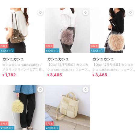
SALE
SALE
SALE
¥200ｸｰﾎﾟﾝ
¥200ｸｰﾎﾟﾝ
¥200ｸｰﾎﾟﾝ
カシュカシュ
カシュカシュ
カシュカシュ
カシュカシュ cachecache /
【Oggi 12月号掲載】カシュカ
【Oggi 12月号掲載】カシュカ
メタリックリボンベロア巾着バ
シュ cachecache / ウェーブ
シュ cachecache / ウェーブ
ッグ
1,782
ファー巾着ショルダー
3,465
ファー巾着ショルダー
3,465
¥
¥
¥
SALE
SALE
¥200ｸｰﾎﾟﾝ
¥200ｸｰﾎﾟﾝ