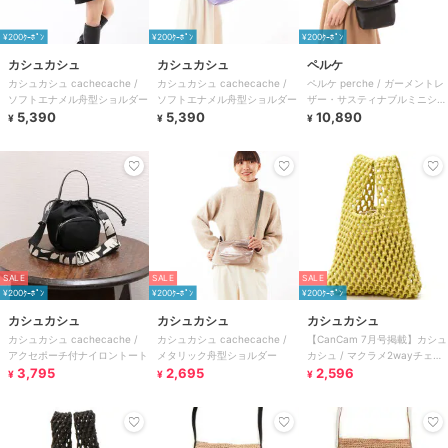
¥200ｸｰﾎﾟﾝ
¥200ｸｰﾎﾟﾝ
¥200ｸｰﾎﾟﾝ
カシュカシュ
カシュカシュ
ペルケ
カシュカシュ cachecache /
カシュカシュ cachecache /
ペルケ perche / ガーメントレ
ソフトエナメル舟型ショルダー
ソフトエナメル舟型ショルダー
ザー・サスティナブルミニショ
5,390
5,390
ルダー
10,890
¥
¥
¥
SALE
SALE
SALE
¥200ｸｰﾎﾟﾝ
¥200ｸｰﾎﾟﾝ
¥200ｸｰﾎﾟﾝ
カシュカシュ
カシュカシュ
カシュカシュ
カシュカシュ cachecache /
カシュカシュ cachecache /
【CanCam 7月号掲載】カシュ
アクセポーチ付ナイロントート
メタリック舟型ショルダー
カシュ / マクラメ2wayチェー
3,795
2,695
ンショルダー
2,596
¥
¥
¥