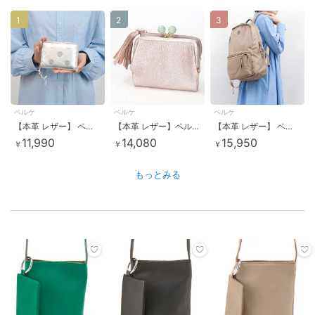
1
2
3
ペルケ
ペルケ
ペルケ
【本革 レザー】 ペルケ perche / ドット型押しラウンドパームフィット財布
【本革 レザー】ペルケ カード入れ14か所の収納力とかわいさを兼ね備えたアクリル玉がま口2つ折り財布
【本革 レザー】 ペルケ perche / ナイロン牛革付属リュック
11,990
14,080
15,950
￥
￥
￥
もっとみる