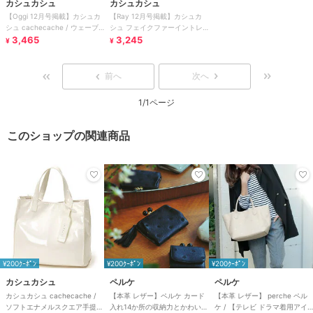
カシュカシュ
カシュカシュ
【Oggi 12月号掲載】カシュカ
【Ray 12月号掲載】カシュカ
シュ cachecache / ウェーブ
シュ フェイクファーイントレ
ファー巾着ショルダー
3,465
チャートミニショルダー
3,245
¥
¥
前へ
次へ
1/1ページ
このショップの関連商品
¥200ｸｰﾎﾟﾝ
¥200ｸｰﾎﾟﾝ
¥200ｸｰﾎﾟﾝ
カシュカシュ
ペルケ
ペルケ
カシュカシュ cachecache /
【本革 レザー】ペルケ カード
【本革 レザー】 perche ペル
ソフトエナメルスクエア手提げ
入れ14か所の収納力とかわいさ
ケ / 【テレビ ドラマ着用アイ