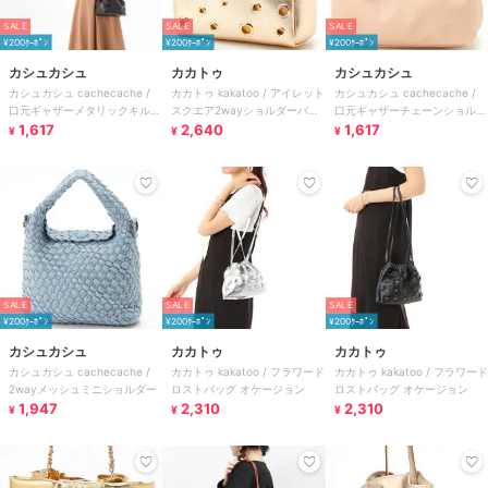
SALE
SALE
SALE
¥200ｸｰﾎﾟﾝ
¥200ｸｰﾎﾟﾝ
¥200ｸｰﾎﾟﾝ
カシュカシュ
カカトゥ
カシュカシュ
カシュカシュ cachecache /
カカトゥ kakatoo / アイレット
カシュカシュ cachecache /
口元ギャザーメタリックキルト
スクエア2wayショルダーバッ
口元ギャザーチェーンショルダ
ミニショルダー
1,617
グ オケージョン
2,640
ー
1,617
¥
¥
¥
SALE
SALE
SALE
¥200ｸｰﾎﾟﾝ
¥200ｸｰﾎﾟﾝ
¥200ｸｰﾎﾟﾝ
カシュカシュ
カカトゥ
カカトゥ
カシュカシュ cachecache /
カカトゥ kakatoo / フラワード
カカトゥ kakatoo / フラワード
2wayメッシュミニショルダー
ロストバッグ オケージョン
ロストバッグ オケージョン
1,947
2,310
2,310
¥
¥
¥