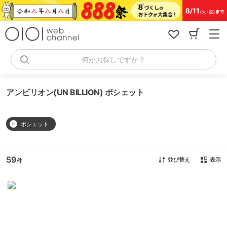
コ
ン
テ
ン
ツ
へ
何かお探しですか？
ス
キ
ッ
アンビリオン(UN BILLION) ポシェット
プ
ポシェット
59
並び替え
表示