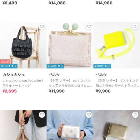
トートS
¥6,490
を兼ね備えたアクリル玉がま口
¥14,080
テム】牛革ドット刺繍トートバ
¥14,960
2つ折り財布
ッグ
SALE
¥200ｸｰﾎﾟﾝ
¥200ｸｰﾎﾟﾝ
¥200ｸｰﾎﾟﾝ
カシュカシュ
ペルケ
ペルケ
カシュカシュ cachecache /
【本革 レザー】 perche ペル
【本革 レザー】 【スキミング
フリルトートバッグ
ケ / アクリル玉三つ折りミニサ
防止】蛍光レザーストラップジ
¥2,695
イフ
¥11,990
ャバラカードウォレット ペル
¥9,900
ケ