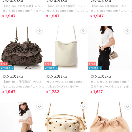
カシュカシュ
カシュカシュ
カシュカシュ
【美人百花 2月号掲載】カシュ
【non-no 4月号掲載】カシュ
【non-no 4月号掲載】カシュ
カシュ cachecache / チュー
カシュ cachecache / コット
カシュ cachecache / コット
ルフリルショルダーバッグ
1,947
ンフリルショルダー
1,947
ンフリルショルダー
1,947
¥
¥
¥
SALE
SALE
SALE
¥200ｸｰﾎﾟﾝ
¥200ｸｰﾎﾟﾝ
¥200ｸｰﾎﾟﾝ
カシュカシュ
カシュカシュ
カシュカシュ
【non-no 4月号掲載】カシュ
カシュカシュ cachecache /
カシュカシュ cachecache /
カシュ cachecache / コット
スタッズ付きショルダー
口元ギャザーメタリックキルト
ンフリルショルダー
1,947
1,782
ミニショルダー
1,617
¥
¥
¥