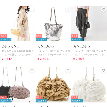
SALE
SALE
SALE
¥200ｸｰﾎﾟﾝ
¥200ｸｰﾎﾟﾝ
¥200ｸｰﾎﾟﾝ
カシュカシュ
カシュカシュ
カシュカシュ
カシュカシュ cachecache /
【STORY 11月号掲】カシュカ
【STORY 11月号掲】カシュカ
ギョウザ型ミニショルダー
シュ / スネークチェーンメタリ
シュ / スネークチェーンメタリ
1,617
ックミニバッグ
2,596
ックミニバッグ
2,596
¥
¥
¥
SALE
SALE
SALE
¥200ｸｰﾎﾟﾝ
¥200ｸｰﾎﾟﾝ
¥200ｸｰﾎﾟﾝ