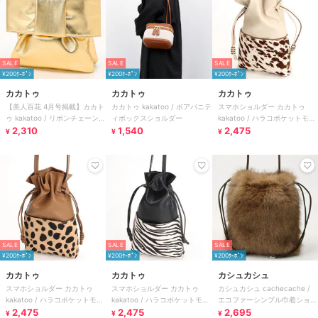
SALE
SALE
SALE
¥200ｸｰﾎﾟﾝ
¥200ｸｰﾎﾟﾝ
¥200ｸｰﾎﾟﾝ
カカトゥ
カカトゥ
カカトゥ
【美人百花 4月号掲載】カカト
カカトゥ kakatoo / ボアバニテ
スマホショルダー カカトゥ
ゥ kakatoo / リボンチェーンシ
ィボックスショルダー
kakatoo / ハラコポケットモバ
ョルダー
2,310
1,540
イルショルダー
2,475
¥
¥
¥
SALE
SALE
SALE
¥200ｸｰﾎﾟﾝ
¥200ｸｰﾎﾟﾝ
¥200ｸｰﾎﾟﾝ
カカトゥ
カカトゥ
カシュカシュ
スマホショルダー カカトゥ
スマホショルダー カカトゥ
カシュカシュ cachecache /
kakatoo / ハラコポケットモバ
kakatoo / ハラコポケットモバ
エコファーシンプル巾着ショル
イルショルダー
2,475
イルショルダー
2,475
ダーバッグ
2,695
¥
¥
¥