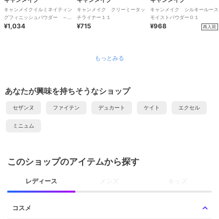
キャンメイクイルミネイティン
キャンメイク クリーミータッ
キャンメイク シルキールース
グフィニッシュパウダー ～Ａ
チライナー１１
モイストパウダー０１
ｂｌｏｏｍ～０１
¥1,034
¥715
¥968
再入荷
もっとみる
あなたが興味を持ちそうなショップ
セザンヌ
ファイテン
デュカート
ケイト
エクセル
ミニュム
このショップのアイテムから探す
レディース
メンズ
キッズ
コスメ