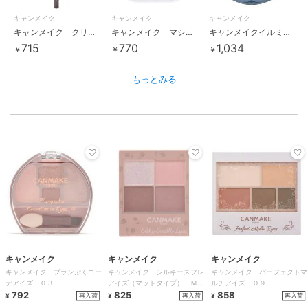
キャンメイク
キャンメイク
キャンメイク
キャンメイク クリーミータッチライナー０２
キャンメイク マシュマロフィニッシュパウダー リフィルＭＯ
キャンメイクイルミネイティングフィニッシュパウダー ～Ａｂｌｏｏｍ～０１
715
770
1,034
￥
￥
￥
もっとみる
キャンメイク
キャンメイク
キャンメイク
キャンメイク プランぷくコー
キャンメイク シルキースフレ
キャンメイク パーフェクトマ
デアイズ ０３
アイズ（マットタイプ） Ｍ０
ルチアイズ ０９
792
７
825
858
再入荷
再入荷
再入荷
¥
¥
¥