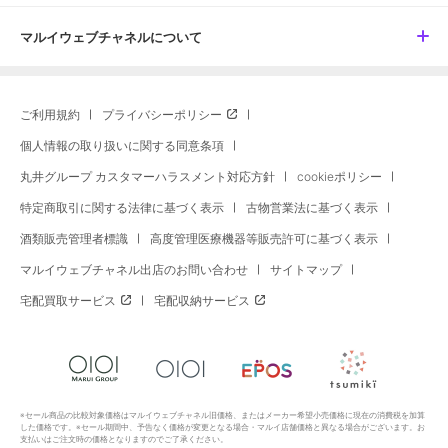
マルイウェブチャネルについて
ご利用規約
プライバシーポリシー
個人情報の取り扱いに関する同意条項
丸井グループ カスタマーハラスメント対応方針
cookieポリシー
特定商取引に関する法律に基づく表示
古物営業法に基づく表示
酒類販売管理者標識
高度管理医療機器等販売許可に基づく表示
マルイウェブチャネル出店のお問い合わせ
サイトマップ
宅配買取サービス
宅配収納サービス
※セール商品の比較対象価格はマルイウェブチャネル旧価格、またはメーカー希望小売価格に現在の消費税を加算
した価格です。※セール期間中、予告なく価格が変更となる場合・マルイ店舗価格と異なる場合がございます。お
支払いはご注文時の価格となりますのでご了承ください。