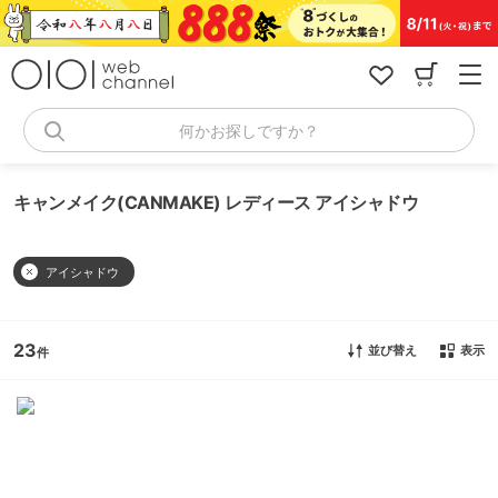
コ
ン
テ
ン
ツ
へ
何かお探しですか？
ス
キ
ッ
キャンメイク(CANMAKE) レディース アイシャドウ
プ
アイシャドウ
23
並び替え
表示