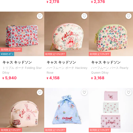
2,178
2,376
¥
¥
期間限定10%OFF
¥888ｸｰﾎﾟﾝ
期間限定10%OFF
期間限定10%OFF
キャス キッドソン
キャス キッドソン
キャス キッドソン
トリプル ポーチ Folding Star
ハーフムーン ポーチ Hackney
ハーフムーン パース Pearly
Ditsy
Rose
Queen Ditsy
5,940
4,158
3,168
¥
¥
¥
期間限定10%OFF
期間限定10%OFF
期間限定10%OFF