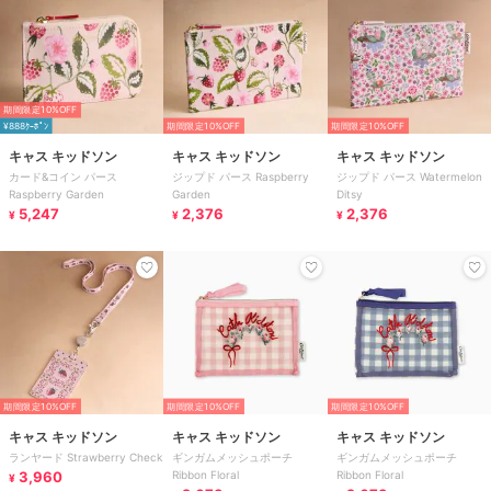
期間限定10%OFF
¥888ｸｰﾎﾟﾝ
期間限定10%OFF
期間限定10%OFF
キャス キッドソン
キャス キッドソン
キャス キッドソン
カード&コイン パース
ジップド パース Raspberry
ジップド パース Watermelon
Raspberry Garden
Garden
Ditsy
5,247
2,376
2,376
¥
¥
¥
期間限定10%OFF
期間限定10%OFF
期間限定10%OFF
キャス キッドソン
キャス キッドソン
キャス キッドソン
ランヤード Strawberry Check
ギンガムメッシュポーチ
ギンガムメッシュポーチ
3,960
Ribbon Floral
Ribbon Floral
¥