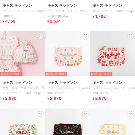
キャス キッドソン
キャス キッドソン
キャス キッドソン
ハーフムーン ポーチ Queenies
2サイドドローストリングポー
スライドポーチ London Dogs
London
チ Ribbon Bow
1,782
¥
4,158
2,574
¥
¥
期間限定10%OFF
期間限定10%OFF
期間限定10%OFF
キャス キッドソン
キャス キッドソン
キャス キッドソン
ダブルフリル２サイドドロース
フリルティッシュポーチ Roses
フリルティッシュポーチ Roses
トリングポーチ Lace Sprigs
and Hearts
and Hearts
2,970
2,970
2,970
¥
¥
¥