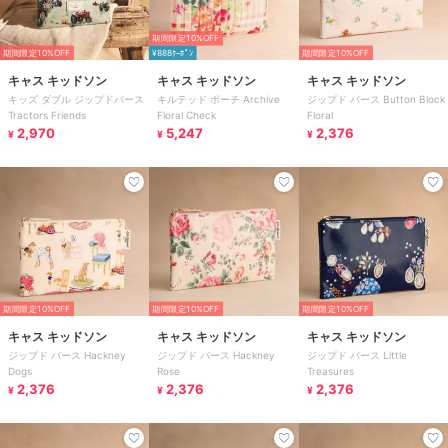
期間限定10%OFF
期間限定10%OFF
¥888ｸｰﾎﾟﾝ
期間限定10%OFF
キャス キッドソン
キャス キッドソン
キャス キッドソン
キッズ ダブル ジップドパース
キルテッド ポーチ Archive
ジップド パース Button Block
Tractors Friends
Floral Check
Floral
2,970
5,247
2,376
¥
¥
¥
期間限定10%OFF
期間限定10%OFF
期間限定10%OFF
キャス キッドソン
キャス キッドソン
キャス キッドソン
ジップド パース Hackney
ジップド パース Hackney
ジップド パース Little
Dogs
Rose
Treasures
2,376
2,376
2,376
¥
¥
¥