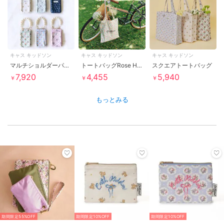
キャス キッドソン
キャス キッドソン
キャス キッドソン
マルチショルダーパース
トートバッグRose Heart Ditsy
スクエアトートバッグ
7,920
4,455
5,940
￥
￥
￥
もっとみる
期間限定55%OFF
期間限定10%OFF
期間限定10%OFF