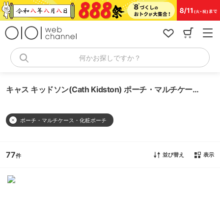
コ
ン
テ
ン
ツ
へ
何かお探しですか？
ス
キ
ッ
キャス キッドソン(Cath Kidston) ポーチ・マルチケース・化粧ポーチ
プ
ポーチ・マルチケース・化粧ポーチ
77
並び替え
表示