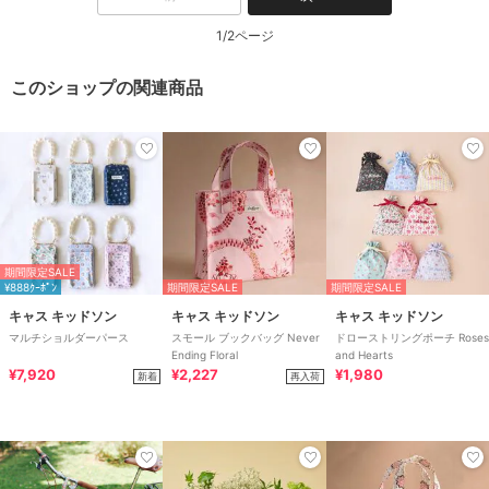
1/2ページ
このショップの関連商品
期間限定SALE
¥888ｸｰﾎﾟﾝ
期間限定SALE
期間限定SALE
キャス キッドソン
キャス キッドソン
キャス キッドソン
マルチショルダーパース
スモール ブックバッグ Never
ドローストリングポーチ Roses
Ending Floral
and Hearts
¥7,920
¥2,227
¥1,980
新着
再入荷