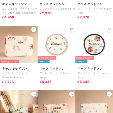
キャス キッドソン
キャス キッドソン
キャス キッドソン
エンブロイダリーガジェットポ
ジップドパース Archive Floral
ダブル ジップドパース Puppy
ーチ Ditsy Floral Embroidery
2,376
Floral
¥
4,950
2,376
¥
¥
期間限定10%OFF
期間限定10%OFF
期間限定10%OFF
¥888ｸｰﾎﾟﾝ
¥888ｸｰﾎﾟﾝ
キャス キッドソン
キャス キッドソン
キャス キッドソン
ダブル ジップドパース
アクセサリーポーチ Lace
アクセサリーポーチ Lace
Queenies London
Sprigs
Sprigs
2,376
5,346
5,346
¥
¥
¥