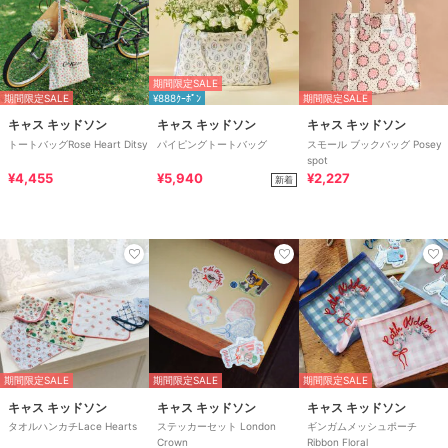
期間限定SALE
期間限定SALE
¥888ｸｰﾎﾟﾝ
期間限定SALE
キャス キッドソン
キャス キッドソン
キャス キッドソン
トートバッグRose Heart Ditsy
パイピングトートバッグ
スモール ブックバッグ Posey
spot
¥4,455
¥5,940
¥2,227
新着
期間限定SALE
期間限定SALE
期間限定SALE
キャス キッドソン
キャス キッドソン
キャス キッドソン
タオルハンカチLace Hearts
ステッカーセット London
ギンガムメッシュポーチ
Crown
Ribbon Floral