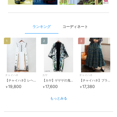
ランキング
コーディネート
1
2
3
チャイハネ
カヤ
チャイハネ
【チャイハネ】レヘンナワンピース
【カヤ】ゲゲゲの鬼太郎リバーシブル羽織《水木しげる》
【チャイハネ】ブライド刺繍ロングスカート
19,800
17,600
17,380
￥
￥
￥
もっとみる