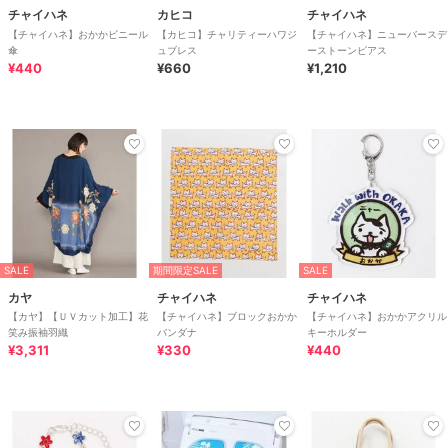
チャイハネ
カヒコ
チャイハネ
【チャイハネ】おかかビニール
【カヒコ】チャリティーハワジ
【チャイハネ】ニューバースデ
傘
ュブレス
ーストーンピアス
¥440
¥660
¥1,210
SALE
期間限定SALE
SALE
カヤ
チャイハネ
チャイハネ
【カヤ】【ＵＶカット加工】花
【チャイハネ】ブロックおかか
【チャイハネ】おかかアクリル
笑み振袖羽織
バンダナ
キーホルダー
¥3,311
¥330
¥440