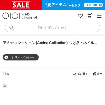
コ
ン
テ
ン
ツ
へ
何かお探しですか？
ス
キ
ッ
アミナコレクション(Amina Collection) つけ爪・ネイルシール
プ
つけ爪・ネイルシール
11
並び替え
表示