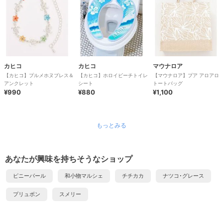
カヒコ
カヒコ
マウナロア
【カヒコ】プルメホヌブレス＆
【カヒコ】ホロイビーチトイレ
【マウナロア】プア アロアロ
アンクレット
シート
トートバッグ
¥990
¥880
¥1,100
もっとみる
あなたが興味を持ちそうなショップ
ピニーパール
和小物マルシェ
チチカカ
ナツコ･グレース
プリュボン
スメリー