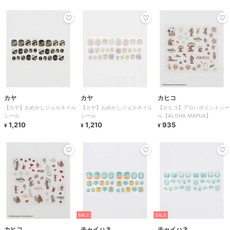
カヤ
カヤ
カヒコ
【カヤ】おめかしジェルネイル
【カヤ】おめかしジェルネイル
【カヒコ】アロハポイントシー
シール
シール
ル【ALOHA MAPUA】
1,210
1,210
935
¥
¥
¥
SALE
SALE
カヒコ
チャイハネ
チャイハネ